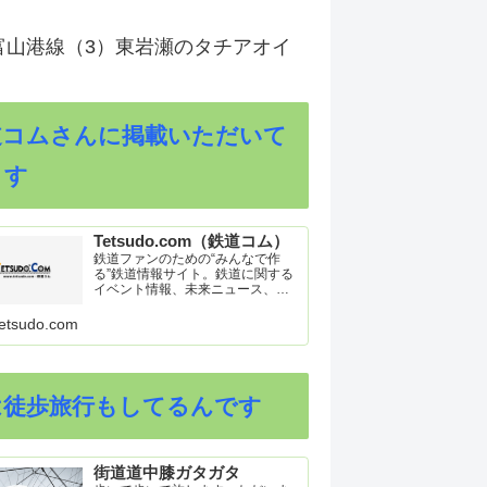
富山港線（3）東岩瀬のタチアオイ
道コムさんに掲載いただいて
ます
Tetsudo.com（鉄道コム）
鉄道ファンのための“みんなで作
る”鉄道情報サイト。鉄道に関する
イベント情報、未来ニュース、車
両トピックスを掲載。インターネ
ット上の公式リリース、ブログ、
etsudo.com
動画、つぶやきなどを集めたリン
ク集や、参加型ゲーム「駅つなゲ
ー」も提供。
は徒歩旅行もしてるんです
街道道中膝ガタガタ