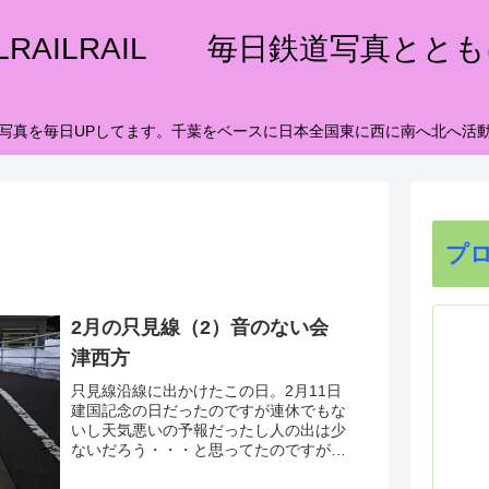
ILRAILRAIL 毎日鉄道写真とと
写真を毎日UPしてます。千葉をベースに日本全国東に西に南へ北へ活
プ
2月の只見線（2）音のない会
津西方
只見線沿線に出かけたこの日。2月11日
建国記念の日だったのですが連休でもな
いし天気悪いの予報だったし人の出は少
ないだろう・・・と思ってたのですが、
道の駅みしまの脇を通ったら一番低い展