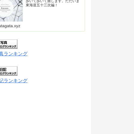
歩いて歩いて旅します。ただいま
東海道五十三次編！
atagata.xyz
真ランキング
記ランキング