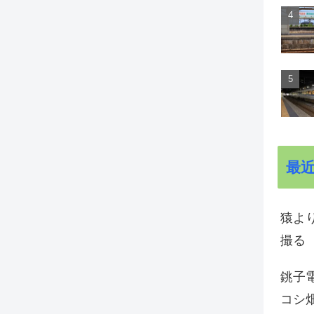
最
猿よ
撮る
銚子電
コシ