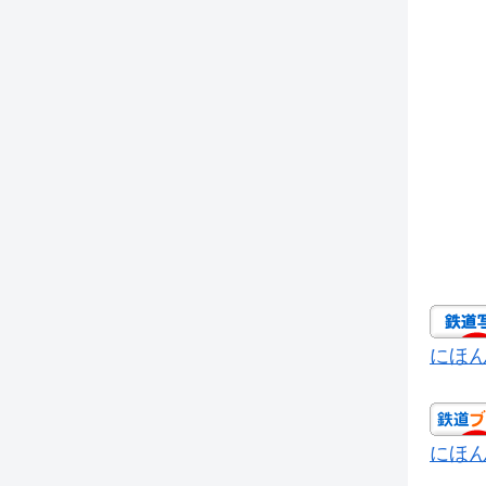
にほ
にほ