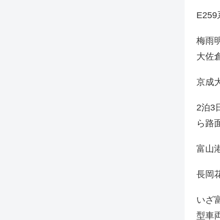
E25
梅雨
大佐
京成
2泊
ら路
富山
長岡花
いざ
型車