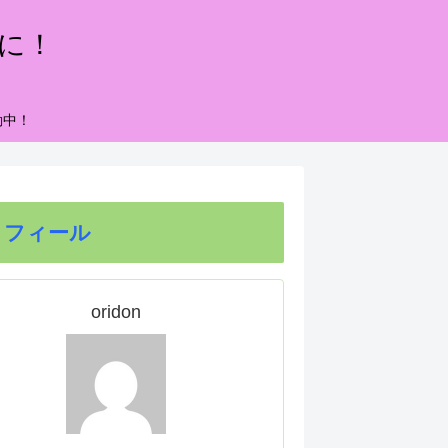
もに！
動中！
ロフィール
oridon