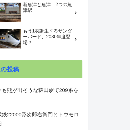
新魚津と魚津、2つの魚
津駅
もう1羽誕生するサンダ
ーバード、2030年度登
場？
近の投稿
りも熊が出そうな猿田駅で209系を
鉄22000形次郎右衛門とトウモロ
畑