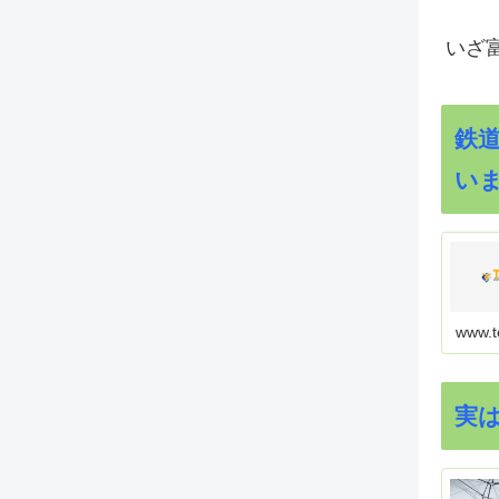
いざ
鉄
い
www.t
実