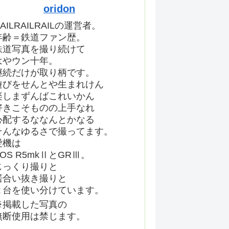
oridon
AILRAILRAILの運営者。
年齢＝鉄道ファン歴。
鉄道写真を撮り続けて
はやウン十年。
継続だけが取り柄です。
遊びをせんとや生まれけん
楽しまずんばこれいかん
好きこそものの上手なれ
心配するななんとかなる
そんなゆるさで撮ってます。
愛機は
EOS R5mkⅡとGRⅢ。
じっくり撮りと
居合い抜き撮りと
２台を使い分けています。
※掲載した写真の
無断使用は禁じます。