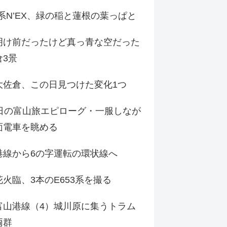
9系N’EX、緑の稲と蓮根の葉っぱと
明け前だったけど真っ青な空だった
倉3景
大佐倉、この日見つけた変化1つ
3日の富山旅エピローグ・一服しなが
面電車を眺める
港線から6の字運転の環状線へ
火臨、3本のE653系を撮る
富山港線（4）城川原に集うトラム
両群