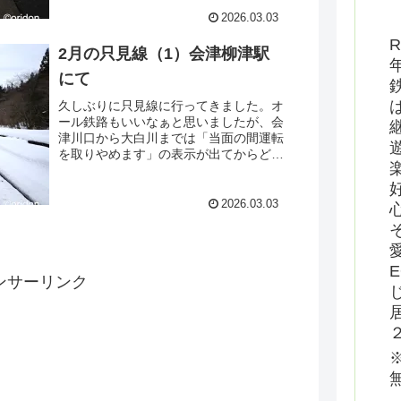
望台のところに阿鼻叫喚と言ってもいい
ほどの人だかり・・・！
2026.03.03
R
2月の只見線（1）会津柳津駅
にて
久しぶりに只見線に行ってきました。オ
ール鉄路もいいなぁと思いましたが、会
津川口から大白川までは「当面の間運転
を取りやめます」の表示が出てからどれ
ほど経ったか・・・。というわけで車で
行ってみることにしました。幸い過去に
経験した２年間の郡山暮らしで全く雪道
2026.03.03
を知らないわけではないし、
ンサーリンク