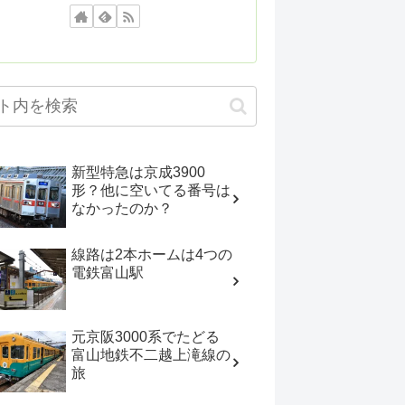
新型特急は京成3900
形？他に空いてる番号は
なかったのか？
線路は2本ホームは4つの
電鉄富山駅
元京阪3000系でたどる
富山地鉄不二越上滝線の
旅