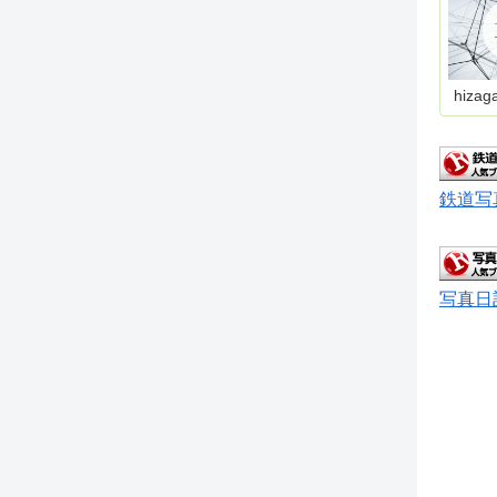
hizag
鉄道写
写真日