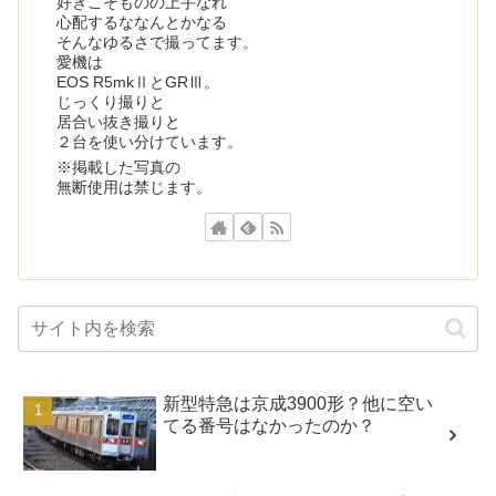
好きこそものの上手なれ
心配するななんとかなる
そんなゆるさで撮ってます。
愛機は
EOS R5mkⅡとGRⅢ。
じっくり撮りと
居合い抜き撮りと
２台を使い分けています。
※掲載した写真の
無断使用は禁じます。
新型特急は京成3900形？他に空い
てる番号はなかったのか？