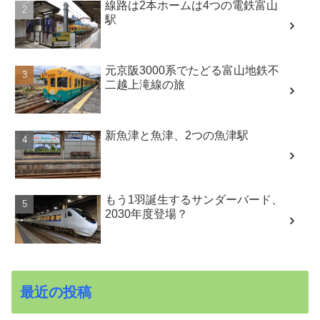
線路は2本ホームは4つの電鉄富山
駅
元京阪3000系でたどる富山地鉄不
二越上滝線の旅
新魚津と魚津、2つの魚津駅
もう1羽誕生するサンダーバード、
2030年度登場？
最近の投稿