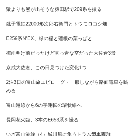
猿よりも熊が出そうな猿田駅で209系を撮る
銚子電鉄22000形次郎右衛門とトウモロコシ畑
E259系N’EX、緑の稲と蓮根の葉っぱと
梅雨明け前だったけど真っ青な空だった大佐倉3景
京成大佐倉、この日見つけた変化1つ
2泊3日の富山旅エピローグ・一服しながら路面電車を眺
める
富山港線から6の字運転の環状線へ
長岡花火臨、3本のE653系を撮る
いざ富山港線（4）城川原に集うトラム型車両群