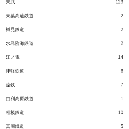
東武
123
東葉高速鉄道
2
樽見鉄道
2
水島臨海鉄道
2
江ノ電
14
津軽鉄道
6
流鉄
7
由利高原鉄道
1
相模鉄道
10
真岡鐵道
5