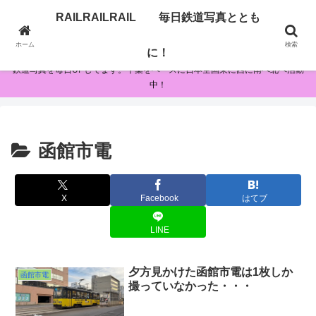
RAILRAILRAIL 毎日鉄道写真ととも
RAILRAILRAIL 毎日鉄道写真とともに！
ホーム
検索
に！
鉄道写真を毎日UPしてます。千葉をベースに日本全国東に西に南へ北へ活動
中！
函館市電
X
Facebook
はてブ
LINE
夕方見かけた函館市電は1枚しか
函館市電
撮っていなかった・・・