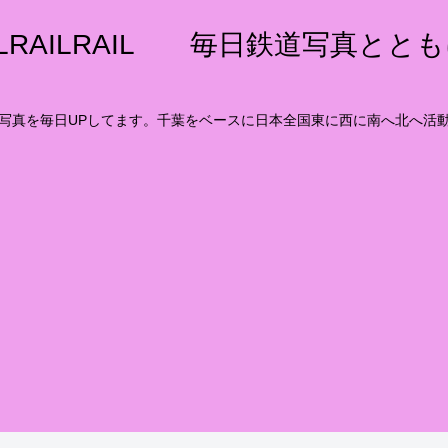
ILRAILRAIL 毎日鉄道写真とと
写真を毎日UPしてます。千葉をベースに日本全国東に西に南へ北へ活