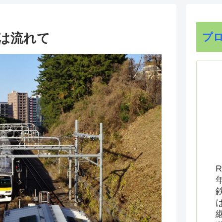
時は流れて
プ
R