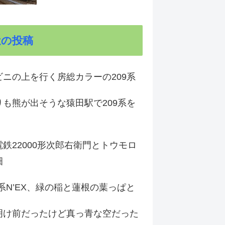
近の投稿
ビニの上を行く房総カラーの209系
りも熊が出そうな猿田駅で209系を
鉄22000形次郎右衛門とトウモロ
畑
9系N’EX、緑の稲と蓮根の葉っぱと
明け前だったけど真っ青な空だった