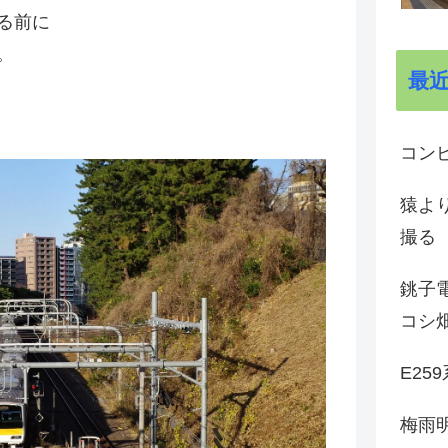
る前に
。
最
コン
猿よ
撮る
銚子電
コシ
E25
梅雨