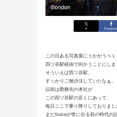
X
Faceboo
この日ある写真展にうかがうべく
四ツ谷駅経由で向かうことにしま
そういえば四ツ谷駅、
すっかりご無沙汰していたなぁ。
以前は勤務先の本社が
この四ツ谷駅の近くにあって、
毎日ここで乗り降りしておりまし
まだSuicaが世に出る前の時代の