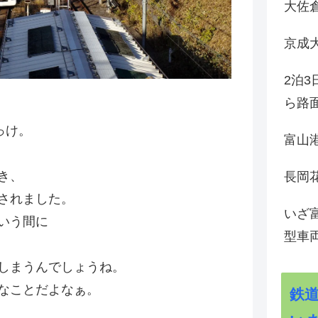
大佐
京成
2泊
ら路
っけ。
富山
き、
長岡花
されました。
いざ
いう間に
型車
しまうんでしょうね。
なことだよなぁ。
鉄