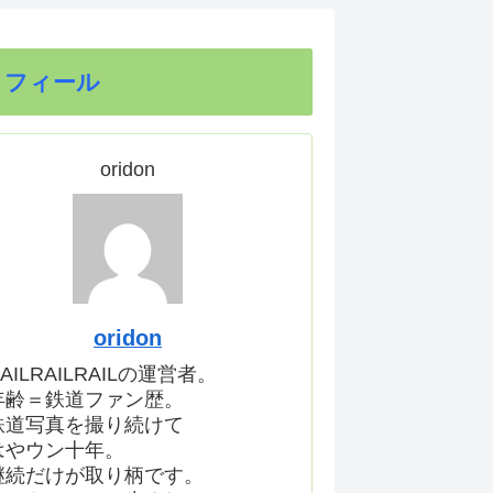
ロフィール
oridon
oridon
AILRAILRAILの運営者。
年齢＝鉄道ファン歴。
鉄道写真を撮り続けて
はやウン十年。
継続だけが取り柄です。