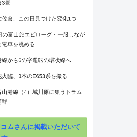
倉3景
大佐倉、この日見つけた変化1つ
3日の富山旅エピローグ・一服しなが
面電車を眺める
港線から6の字運転の環状線へ
火臨、3本のE653系を撮る
富山港線（4）城川原に集うトラム
両群
道コムさんに掲載いただいて