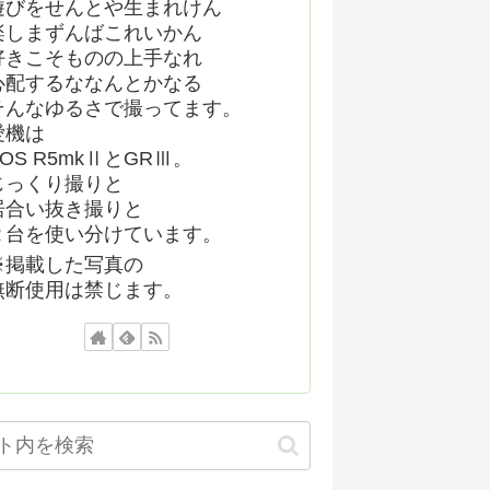
遊びをせんとや生まれけん
楽しまずんばこれいかん
好きこそものの上手なれ
心配するななんとかなる
そんなゆるさで撮ってます。
愛機は
EOS R5mkⅡとGRⅢ。
じっくり撮りと
居合い抜き撮りと
２台を使い分けています。
※掲載した写真の
無断使用は禁じます。