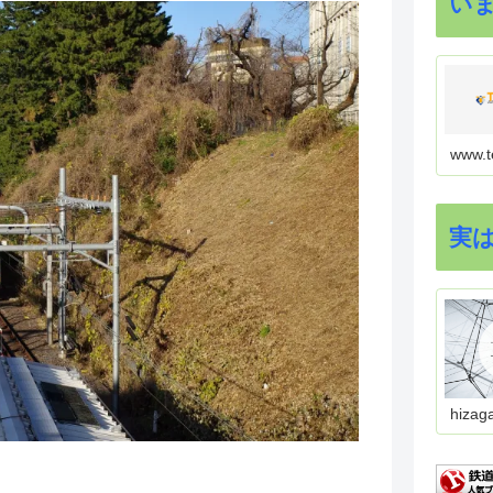
い
www.t
実
hizag