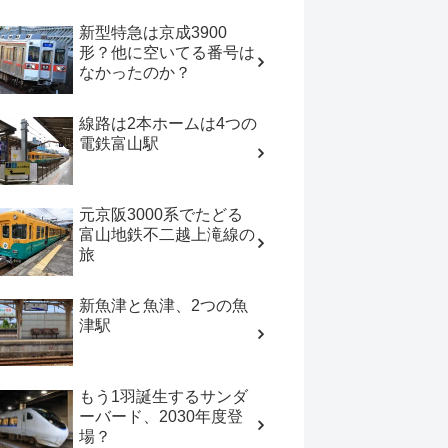
新型特急は京成3900
形？他に空いてる番号は
なかったのか？
線路は2本ホームは4つの
電鉄富山駅
元京阪3000系でたどる
富山地鉄不二越上滝線の
旅
新魚津と魚津、2つの魚
津駅
もう1羽誕生するサンダ
ーバード、2030年度登
場？