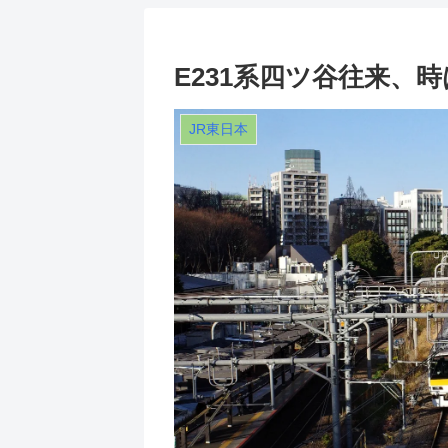
E231系四ツ谷往来、
JR東日本