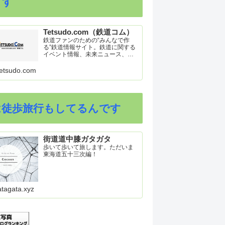
ます
Tetsudo.com（鉄道コム）
鉄道ファンのための“みんなで作
る”鉄道情報サイト。鉄道に関する
イベント情報、未来ニュース、車
両トピックスを掲載。インターネ
ット上の公式リリース、ブログ、
etsudo.com
動画、つぶやきなどを集めたリン
ク集や、参加型ゲーム「駅つなゲ
ー」も提供。
は徒歩旅行もしてるんです
街道道中膝ガタガタ
歩いて歩いて旅します。ただいま
東海道五十三次編！
atagata.xyz