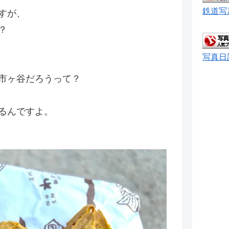
鉄道写
すが、
？
写真日
市ヶ谷だろうって？
るんですよ。