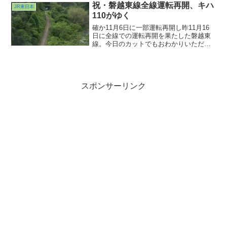
の出後ようやく撮りやすくなってきた頃
祝・磐越東線全線運転再開、キハ
JR東日本
に現れたのがこの215系でした。ダイヤ改
110がゆく
正後、この車両どうなるんでしょう
ね・・・
確か11月6日に一部運転再開し昨11月16
日に全線での運転再開を果たした磐越東
線。今日のカットでもおわかりいただけ
るかと思いますが線路は近代化されてる
のですが如何せんその線路を取り巻く環
境が大自然すぎるというかなんという
か・・・このカット、...
スポンサーリンク