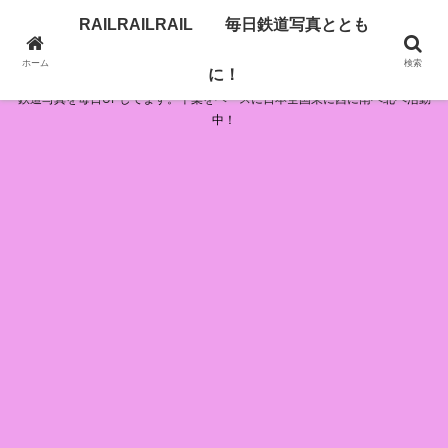
RAILRAILRAIL 毎日鉄道写真ととも
RAILRAILRAIL 毎日鉄道写真とともに！
ホーム
検索
に！
鉄道写真を毎日UPしてます。千葉をベースに日本全国東に西に南へ北へ活動
中！