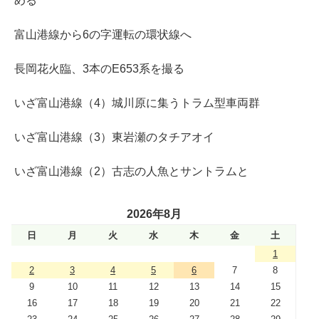
める
富山港線から6の字運転の環状線へ
長岡花火臨、3本のE653系を撮る
いざ富山港線（4）城川原に集うトラム型車両群
いざ富山港線（3）東岩瀬のタチアオイ
いざ富山港線（2）古志の人魚とサントラムと
2026年8月
日
月
火
水
木
金
土
1
2
3
4
5
6
7
8
9
10
11
12
13
14
15
16
17
18
19
20
21
22