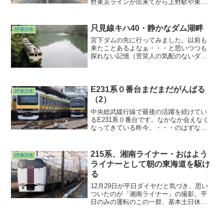
野東京ラインが出来てから上野駅や東京
駅から先に向かうときは数少なくなった
始発を狙うようになりました。そうでな
いとたとえグリーン車であっても席にあ
只見線キハ40・静かなダム湖畔
JR東日本
りつけないこともありますからね
宮下ダムの先に行ってみました。以前も
ぇ・・・。
来たことあるよなぁ・・・と思いつつも
探れない記憶（苦笑人の気配のないダム
湖はそれはそれは静かに静かに佇んでお
りました。逆にキハ40のエンジン音がや
かましく感じるくらいw今回は晴天よりも
むしろこういうしっと...
E231系０番台まだまだがんばる
JR東日本
（2）
中央総武緩行線で最後の活躍を続けてい
るE231系０番台です。なかなか会えなく
なってきている昨今。・・・のはずなん
ですが、この日は神様の機嫌が良かった
のか、運が良かったのか、その少ないは
ずの０番台の離合シーンを地元・津田沼
215系、湘南ライナー・おはよう
JR東日本
駅で短時間で複数回見ることができたの
ライナーとして朝の東海道を駆け
でした。
る
12月29日が平日ダイヤだと気づき、思い
ついたのが「湘南ライナー」の撮影。平
日のみの運転のこの一群、基本土日休み
の人間泣かせな罪な列車です(^ ^;;ようや
くタイミングが合いました。冬の遅い日