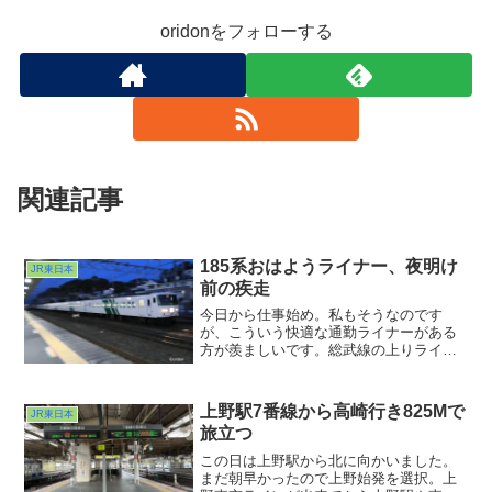
oridonをフォローする
関連記事
185系おはようライナー、夜明け
JR東日本
前の疾走
今日から仕事始め。私もそうなのです
が、こういう快適な通勤ライナーがある
方が羨ましいです。総武線の上りライナ
ー、なくなって久しいですからね
ぇ・・・。というわけで久しぶりの流し
撮り。うまいこと頭はビシッと決まって
上野駅7番線から高崎行き825Mで
JR東日本
くれました。さぁ今日のお勤めもビシッ
旅立つ
と決まりますよう・・・
この日は上野駅から北に向かいました。
まだ朝早かったので上野始発を選択。上