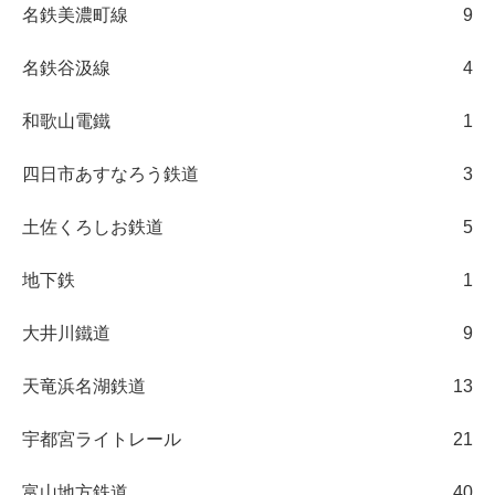
名鉄美濃町線
9
名鉄谷汲線
4
和歌山電鐵
1
四日市あすなろう鉄道
3
土佐くろしお鉄道
5
地下鉄
1
大井川鐵道
9
天竜浜名湖鉄道
13
宇都宮ライトレール
21
富山地方鉄道
40