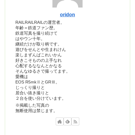
oridon
RAILRAILRAILの運営者。
年齢＝鉄道ファン歴。
鉄道写真を撮り続けて
はやウン十年。
継続だけが取り柄です。
遊びをせんとや生まれけん
楽しまずんばこれいかん
好きこそものの上手なれ
心配するななんとかなる
そんなゆるさで撮ってます。
愛機は
EOS R5mkⅡとGRⅢ。
じっくり撮りと
居合い抜き撮りと
２台を使い分けています。
※掲載した写真の
無断使用は禁じます。