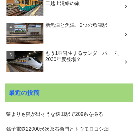
二越上滝線の旅
新魚津と魚津、2つの魚津駅
もう1羽誕生するサンダーバード、
2030年度登場？
最近の投稿
猿よりも熊が出そうな猿田駅で209系を撮る
銚子電鉄22000形次郎右衛門とトウモロコシ畑