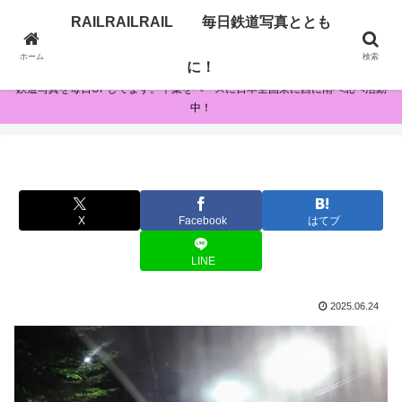
RAILRAILRAIL 毎日鉄道写真ととも
RAILRAILRAIL 毎日鉄道写真とともに！
ホーム
検索
に！
鉄道写真を毎日UPしてます。千葉をベースに日本全国東に西に南へ北へ活動
中！
X
Facebook
はてブ
LINE
2025.06.24