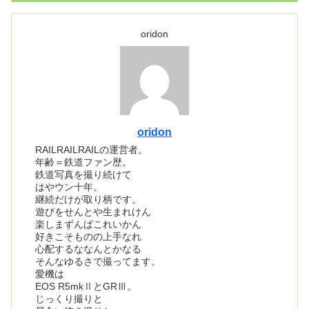
oridon
oridon
RAILRAILRAILの運営者。
年齢＝鉄道ファン歴。
鉄道写真を撮り続けて
はやウン十年。
継続だけが取り柄です。
遊びをせんとや生まれけん
楽しまずんばこれいかん
好きこそものの上手なれ
心配するななんとかなる
そんなゆるさで撮ってます。
愛機は
EOS R5mkⅡとGRⅢ。
じっくり撮りと