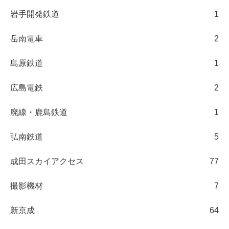
岩手開発鉄道
1
岳南電車
2
島原鉄道
1
広島電鉄
2
廃線・鹿島鉄道
1
弘南鉄道
5
成田スカイアクセス
77
撮影機材
7
新京成
64