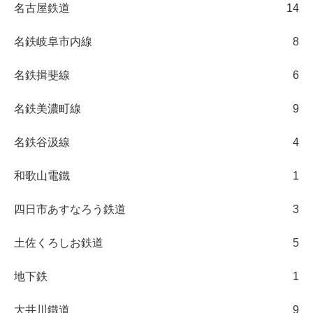
名古屋鉄道
14
名鉄岐阜市内線
8
名鉄揖斐線
6
名鉄美濃町線
9
名鉄谷汲線
4
和歌山電鐵
1
四日市あすなろう鉄道
3
土佐くろしお鉄道
5
地下鉄
1
大井川鐵道
9