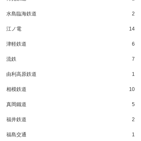
水島臨海鉄道
2
江ノ電
14
津軽鉄道
6
流鉄
7
由利高原鉄道
1
相模鉄道
10
真岡鐵道
5
福井鉄道
2
福島交通
1