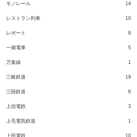
モノレール
14
レストラン列車
10
レポート
8
一畑電車
5
万葉線
1
三岐鉄道
19
三陸鉄道
8
上信電鉄
3
上毛電気鉄道
1
上田電鉄
10