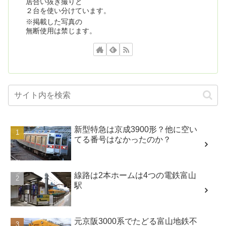
居合い抜き撮りと
２台を使い分けています。
※掲載した写真の
無断使用は禁じます。
新型特急は京成3900形？他に空い
てる番号はなかったのか？
線路は2本ホームは4つの電鉄富山
駅
元京阪3000系でたどる富山地鉄不