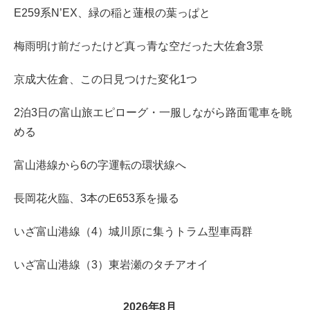
E259系N’EX、緑の稲と蓮根の葉っぱと
梅雨明け前だったけど真っ青な空だった大佐倉3景
京成大佐倉、この日見つけた変化1つ
2泊3日の富山旅エピローグ・一服しながら路面電車を眺
める
富山港線から6の字運転の環状線へ
長岡花火臨、3本のE653系を撮る
いざ富山港線（4）城川原に集うトラム型車両群
いざ富山港線（3）東岩瀬のタチアオイ
2026年8月