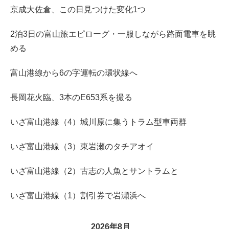
京成大佐倉、この日見つけた変化1つ
2泊3日の富山旅エピローグ・一服しながら路面電車を眺
める
富山港線から6の字運転の環状線へ
長岡花火臨、3本のE653系を撮る
いざ富山港線（4）城川原に集うトラム型車両群
いざ富山港線（3）東岩瀬のタチアオイ
いざ富山港線（2）古志の人魚とサントラムと
いざ富山港線（1）割引券で岩瀬浜へ
2026年8月