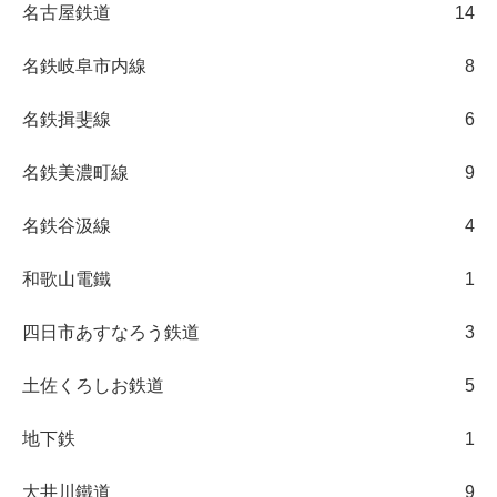
名古屋鉄道
14
名鉄岐阜市内線
8
名鉄揖斐線
6
名鉄美濃町線
9
名鉄谷汲線
4
和歌山電鐵
1
四日市あすなろう鉄道
3
土佐くろしお鉄道
5
地下鉄
1
大井川鐵道
9