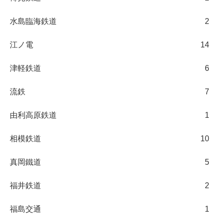
水島臨海鉄道
2
江ノ電
14
津軽鉄道
6
流鉄
7
由利高原鉄道
1
相模鉄道
10
真岡鐵道
5
福井鉄道
2
福島交通
1