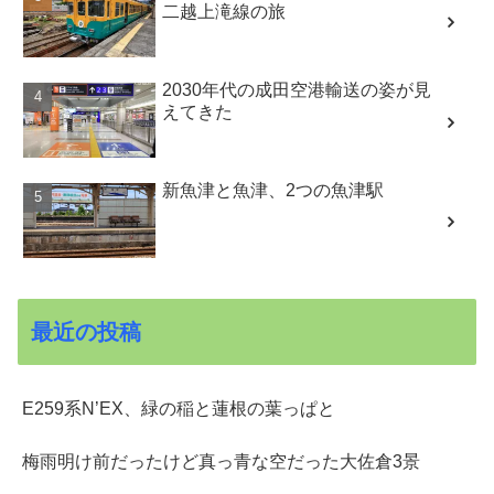
二越上滝線の旅
2030年代の成田空港輸送の姿が見
えてきた
新魚津と魚津、2つの魚津駅
最近の投稿
E259系N’EX、緑の稲と蓮根の葉っぱと
梅雨明け前だったけど真っ青な空だった大佐倉3景