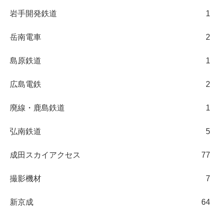
岩手開発鉄道
1
岳南電車
2
島原鉄道
1
広島電鉄
2
廃線・鹿島鉄道
1
弘南鉄道
5
成田スカイアクセス
77
撮影機材
7
新京成
64