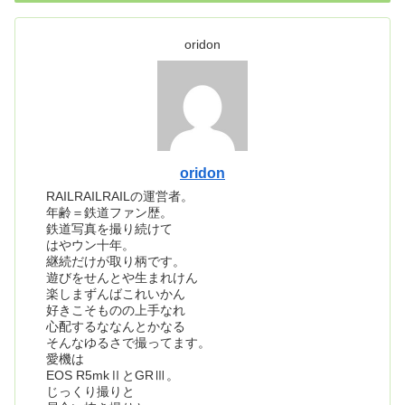
oridon
oridon
RAILRAILRAILの運営者。
年齢＝鉄道ファン歴。
鉄道写真を撮り続けて
はやウン十年。
継続だけが取り柄です。
遊びをせんとや生まれけん
楽しまずんばこれいかん
好きこそものの上手なれ
心配するななんとかなる
そんなゆるさで撮ってます。
愛機は
EOS R5mkⅡとGRⅢ。
じっくり撮りと