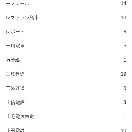
モノレール
14
レストラン列車
10
レポート
8
一畑電車
5
万葉線
1
三岐鉄道
19
三陸鉄道
8
上信電鉄
3
上毛電気鉄道
1
上田電鉄
10