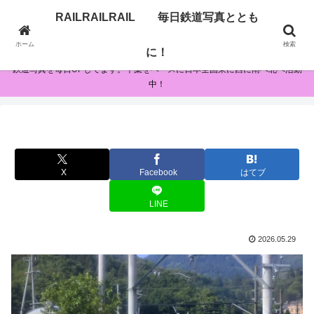
RAILRAILRAIL 毎日鉄道写真ととも
RAILRAILRAIL 毎日鉄道写真とともに！
ホーム
検索
に！
鉄道写真を毎日UPしてます。千葉をベースに日本全国東に西に南へ北へ活動
中！
X
Facebook
はてブ
LINE
2026.05.29