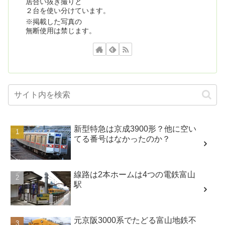
居合い抜き撮りと
２台を使い分けています。
※掲載した写真の
無断使用は禁じます。
新型特急は京成3900形？他に空い
てる番号はなかったのか？
線路は2本ホームは4つの電鉄富山
駅
元京阪3000系でたどる富山地鉄不