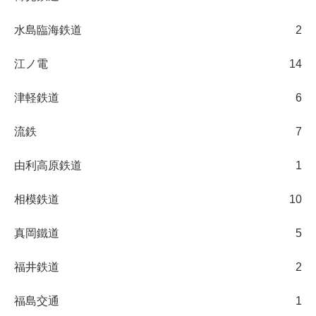
水島臨海鉄道
2
江ノ電
14
津軽鉄道
6
流鉄
7
由利高原鉄道
1
相模鉄道
10
真岡鐵道
5
福井鉄道
2
福島交通
1