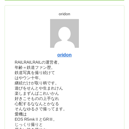
oridon
oridon
RAILRAILRAILの運営者。
年齢＝鉄道ファン歴。
鉄道写真を撮り続けて
はやウン十年。
継続だけが取り柄です。
遊びをせんとや生まれけん
楽しまずんばこれいかん
好きこそものの上手なれ
心配するななんとかなる
そんなゆるさで撮ってます。
愛機は
EOS R5mkⅡとGRⅢ。
じっくり撮りと