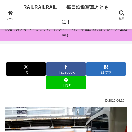
RAILRAILRAIL 毎日鉄道写真ととも
RAILRAILRAIL 毎日鉄道写真とともに！
ホーム
検索
に！
鉄道写真を毎日UPしてます。千葉をベースに日本全国東に西に南へ北へ活動
中！
X
Facebook
はてブ
LINE
2025.04.28