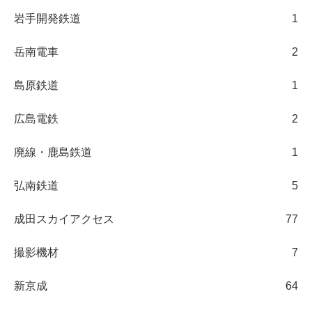
岩手開発鉄道
1
岳南電車
2
島原鉄道
1
広島電鉄
2
廃線・鹿島鉄道
1
弘南鉄道
5
成田スカイアクセス
77
撮影機材
7
新京成
64