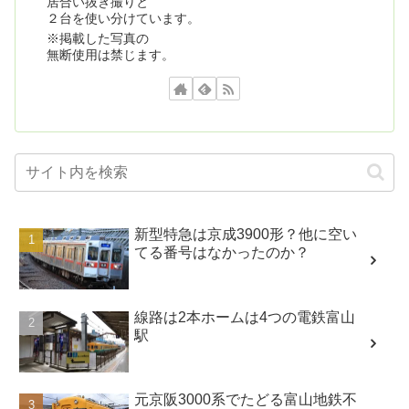
居合い抜き撮りと
２台を使い分けています。
※掲載した写真の
無断使用は禁じます。
新型特急は京成3900形？他に空い
てる番号はなかったのか？
線路は2本ホームは4つの電鉄富山
駅
元京阪3000系でたどる富山地鉄不