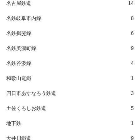
名古屋鉄道
14
名鉄岐阜市内線
8
名鉄揖斐線
6
名鉄美濃町線
9
名鉄谷汲線
4
和歌山電鐵
1
四日市あすなろう鉄道
3
土佐くろしお鉄道
5
地下鉄
1
大井川鐵道
9