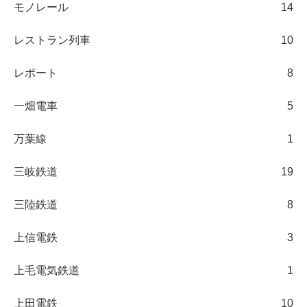
モノレール
14
レストラン列車
10
レポート
8
一畑電車
5
万葉線
1
三岐鉄道
19
三陸鉄道
8
上信電鉄
3
上毛電気鉄道
1
上田電鉄
10