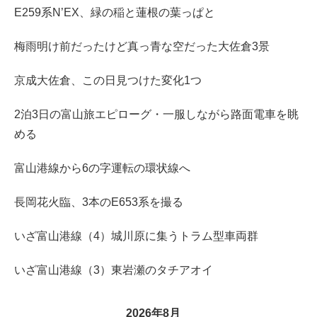
E259系N’EX、緑の稲と蓮根の葉っぱと
梅雨明け前だったけど真っ青な空だった大佐倉3景
京成大佐倉、この日見つけた変化1つ
2泊3日の富山旅エピローグ・一服しながら路面電車を眺
める
富山港線から6の字運転の環状線へ
長岡花火臨、3本のE653系を撮る
いざ富山港線（4）城川原に集うトラム型車両群
いざ富山港線（3）東岩瀬のタチアオイ
2026年8月