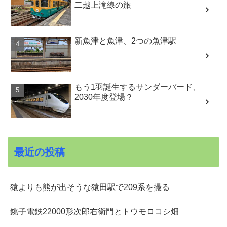
二越上滝線の旅
新魚津と魚津、2つの魚津駅
もう1羽誕生するサンダーバード、
2030年度登場？
最近の投稿
猿よりも熊が出そうな猿田駅で209系を撮る
銚子電鉄22000形次郎右衛門とトウモロコシ畑