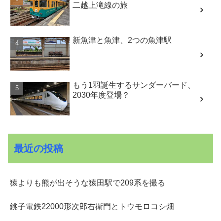
二越上滝線の旅
新魚津と魚津、2つの魚津駅
もう1羽誕生するサンダーバード、
2030年度登場？
最近の投稿
猿よりも熊が出そうな猿田駅で209系を撮る
銚子電鉄22000形次郎右衛門とトウモロコシ畑