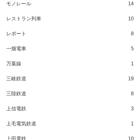
モノレール
14
レストラン列車
10
レポート
8
一畑電車
5
万葉線
1
三岐鉄道
19
三陸鉄道
8
上信電鉄
3
上毛電気鉄道
1
上田電鉄
10