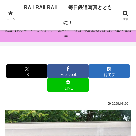
RAILRAILRAIL 毎日鉄道写真ととも
RAILRAILRAIL 毎日鉄道写真とともに！
ホーム
検索
に！
鉄道写真を毎日UPしてます。千葉をベースに日本全国東に西に南へ北へ活動
中！
X
Facebook
はてブ
LINE
2026.06.20