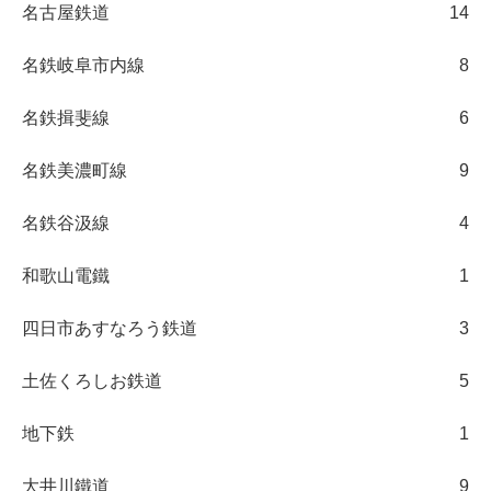
名古屋鉄道
14
名鉄岐阜市内線
8
名鉄揖斐線
6
名鉄美濃町線
9
名鉄谷汲線
4
和歌山電鐵
1
四日市あすなろう鉄道
3
土佐くろしお鉄道
5
地下鉄
1
大井川鐵道
9