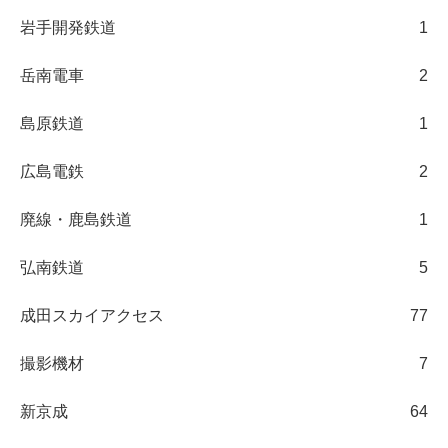
岩手開発鉄道
1
岳南電車
2
島原鉄道
1
広島電鉄
2
廃線・鹿島鉄道
1
弘南鉄道
5
成田スカイアクセス
77
撮影機材
7
新京成
64