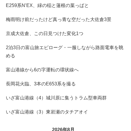
E259系N’EX、緑の稲と蓮根の葉っぱと
梅雨明け前だったけど真っ青な空だった大佐倉3景
京成大佐倉、この日見つけた変化1つ
2泊3日の富山旅エピローグ・一服しながら路面電車を眺
める
富山港線から6の字運転の環状線へ
長岡花火臨、3本のE653系を撮る
いざ富山港線（4）城川原に集うトラム型車両群
いざ富山港線（3）東岩瀬のタチアオイ
2026年8月