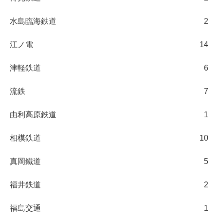
水島臨海鉄道
2
江ノ電
14
津軽鉄道
6
流鉄
7
由利高原鉄道
1
相模鉄道
10
真岡鐵道
5
福井鉄道
2
福島交通
1