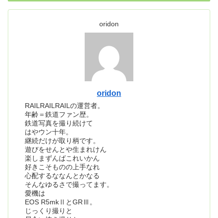
oridon
oridon
RAILRAILRAILの運営者。
年齢＝鉄道ファン歴。
鉄道写真を撮り続けて
はやウン十年。
継続だけが取り柄です。
遊びをせんとや生まれけん
楽しまずんばこれいかん
好きこそものの上手なれ
心配するななんとかなる
そんなゆるさで撮ってます。
愛機は
EOS R5mkⅡとGRⅢ。
じっくり撮りと