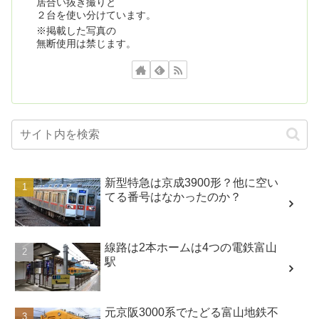
居合い抜き撮りと
２台を使い分けています。
※掲載した写真の
無断使用は禁じます。
新型特急は京成3900形？他に空い
てる番号はなかったのか？
線路は2本ホームは4つの電鉄富山
駅
元京阪3000系でたどる富山地鉄不