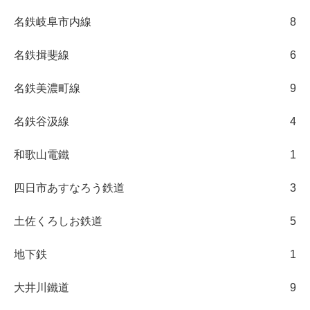
名鉄岐阜市内線
8
名鉄揖斐線
6
名鉄美濃町線
9
名鉄谷汲線
4
和歌山電鐵
1
四日市あすなろう鉄道
3
土佐くろしお鉄道
5
地下鉄
1
大井川鐵道
9