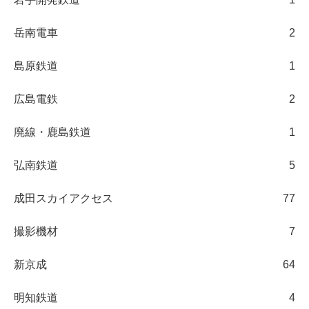
岳南電車
2
島原鉄道
1
広島電鉄
2
廃線・鹿島鉄道
1
弘南鉄道
5
成田スカイアクセス
77
撮影機材
7
新京成
64
明知鉄道
4