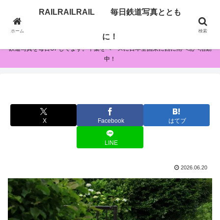
RAILRAILRAIL 毎日鉄道写真ととも
RAILRAILRAIL 毎日鉄道写真とともに！
ホーム
検索
に！
鉄道写真を毎日UPしてます。千葉をベースに日本全国東に西に南へ北へ活動
中！
X
Facebook
はてブ
LINE
2026.06.20