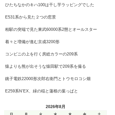
ひたちなかのキハ100は干し芋ラッピングでした
E531系から見た２つの窓景
柏駅の突端で見た東武60000系2態とオールスター
着々と増備が進む京成3200形
コンビニの上を行く房総カラーの209系
猿よりも熊が出そうな猿田駅で209系を撮る
銚子電鉄22000形次郎右衛門とトウモロコシ畑
E259系N’EX、緑の稲と蓮根の葉っぱと
2026年8月
日
月
火
水
木
金
土