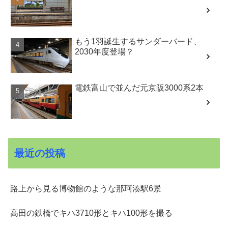
もう1羽誕生するサンダーバード、
2030年度登場？
電鉄富山で並んだ元京阪3000系2本
最近の投稿
路上から見る博物館のような那珂湊駅6景
高田の鉄橋でキハ3710形とキハ100形を撮る