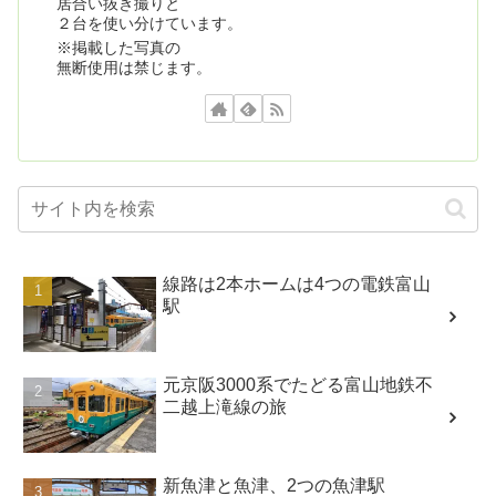
居合い抜き撮りと
２台を使い分けています。
※掲載した写真の
無断使用は禁じます。
線路は2本ホームは4つの電鉄富山
駅
元京阪3000系でたどる富山地鉄不
二越上滝線の旅
新魚津と魚津、2つの魚津駅