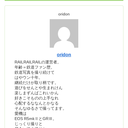
oridon
oridon
RAILRAILRAILの運営者。
年齢＝鉄道ファン歴。
鉄道写真を撮り続けて
はやウン十年。
継続だけが取り柄です。
遊びをせんとや生まれけん
楽しまずんばこれいかん
好きこそものの上手なれ
心配するななんとかなる
そんなゆるさで撮ってます。
愛機は
EOS R5mkⅡとGRⅢ。
じっくり撮りと