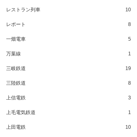
レストラン列車
10
レポート
8
一畑電車
5
万葉線
1
三岐鉄道
19
三陸鉄道
8
上信電鉄
3
上毛電気鉄道
1
上田電鉄
10