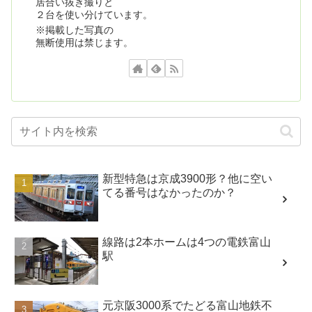
居合い抜き撮りと
２台を使い分けています。
※掲載した写真の
無断使用は禁じます。
新型特急は京成3900形？他に空い
てる番号はなかったのか？
線路は2本ホームは4つの電鉄富山
駅
元京阪3000系でたどる富山地鉄不