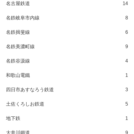
名古屋鉄道
14
名鉄岐阜市内線
8
名鉄揖斐線
6
名鉄美濃町線
9
名鉄谷汲線
4
和歌山電鐵
1
四日市あすなろう鉄道
3
土佐くろしお鉄道
5
地下鉄
1
大井川鐵道
9