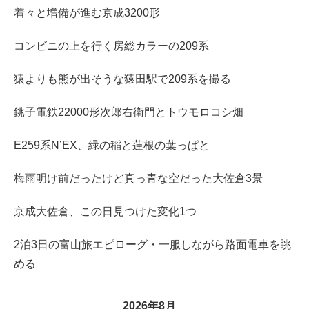
着々と増備が進む京成3200形
コンビニの上を行く房総カラーの209系
猿よりも熊が出そうな猿田駅で209系を撮る
銚子電鉄22000形次郎右衛門とトウモロコシ畑
E259系N’EX、緑の稲と蓮根の葉っぱと
梅雨明け前だったけど真っ青な空だった大佐倉3景
京成大佐倉、この日見つけた変化1つ
2泊3日の富山旅エピローグ・一服しながら路面電車を眺
める
2026年8月