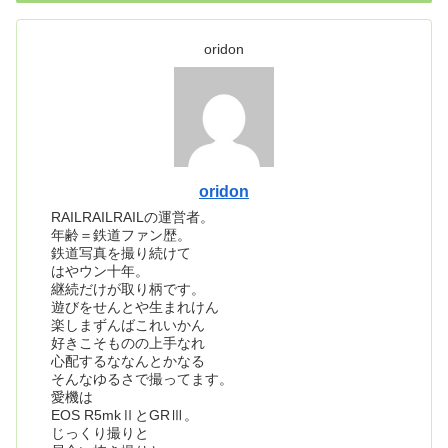
oridon
oridon
RAILRAILRAILの運営者。
年齢＝鉄道ファン歴。
鉄道写真を撮り続けて
はやウン十年。
継続だけが取り柄です。
遊びをせんとや生まれけん
楽しまずんばこれいかん
好きこそものの上手なれ
心配するななんとかなる
そんなゆるさで撮ってます。
愛機は
EOS R5mkⅡとGRⅢ。
じっくり撮りと