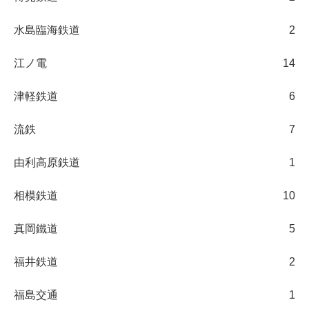
水島臨海鉄道
2
江ノ電
14
津軽鉄道
6
流鉄
7
由利高原鉄道
1
相模鉄道
10
真岡鐵道
5
福井鉄道
2
福島交通
1