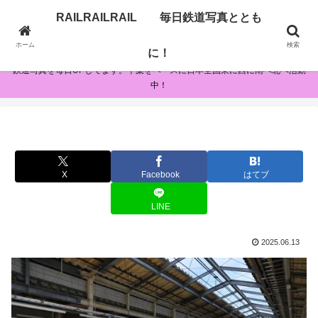
RAILRAILRAIL 毎日鉄道写真ととも
RAILRAILRAIL 毎日鉄道写真とともに！
ホーム
検索
に！
鉄道写真を毎日UPしてます。千葉をベースに日本全国東に西に南へ北へ活動
中！
X
Facebook
はてブ
LINE
2025.06.13