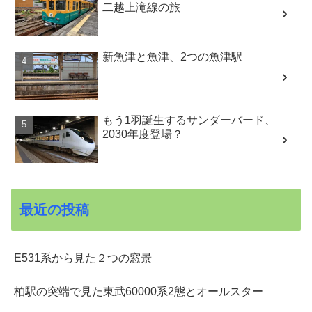
二越上滝線の旅
新魚津と魚津、2つの魚津駅
もう1羽誕生するサンダーバード、
2030年度登場？
最近の投稿
E531系から見た２つの窓景
柏駅の突端で見た東武60000系2態とオールスター