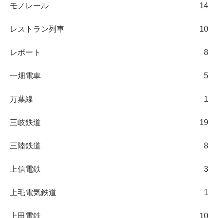
モノレール
14
レストラン列車
10
レポート
8
一畑電車
5
万葉線
1
三岐鉄道
19
三陸鉄道
8
上信電鉄
3
上毛電気鉄道
1
上田電鉄
10