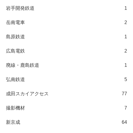
岩手開発鉄道
1
岳南電車
2
島原鉄道
1
広島電鉄
2
廃線・鹿島鉄道
1
弘南鉄道
5
成田スカイアクセス
77
撮影機材
7
新京成
64