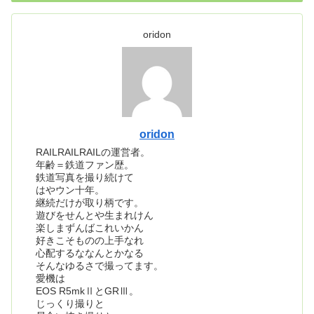
oridon
oridon
RAILRAILRAILの運営者。
年齢＝鉄道ファン歴。
鉄道写真を撮り続けて
はやウン十年。
継続だけが取り柄です。
遊びをせんとや生まれけん
楽しまずんばこれいかん
好きこそものの上手なれ
心配するななんとかなる
そんなゆるさで撮ってます。
愛機は
EOS R5mkⅡとGRⅢ。
じっくり撮りと