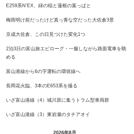
E259系N’EX、緑の稲と蓮根の葉っぱと
梅雨明け前だったけど真っ青な空だった大佐倉3景
京成大佐倉、この日見つけた変化1つ
2泊3日の富山旅エピローグ・一服しながら路面電車を眺
める
富山港線から6の字運転の環状線へ
長岡花火臨、3本のE653系を撮る
いざ富山港線（4）城川原に集うトラム型車両群
いざ富山港線（3）東岩瀬のタチアオイ
2026年8月