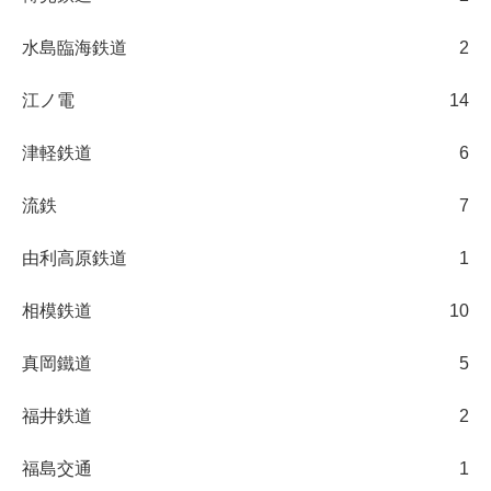
水島臨海鉄道
2
江ノ電
14
津軽鉄道
6
流鉄
7
由利高原鉄道
1
相模鉄道
10
真岡鐵道
5
福井鉄道
2
福島交通
1