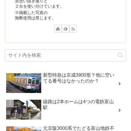
居合い抜き撮りと
２台を使い分けています。
※掲載した写真の
無断使用は禁じます。
新型特急は京成3900形？他に空い
てる番号はなかったのか？
線路は2本ホームは4つの電鉄富山
駅
元京阪3000系でたどる富山地鉄不