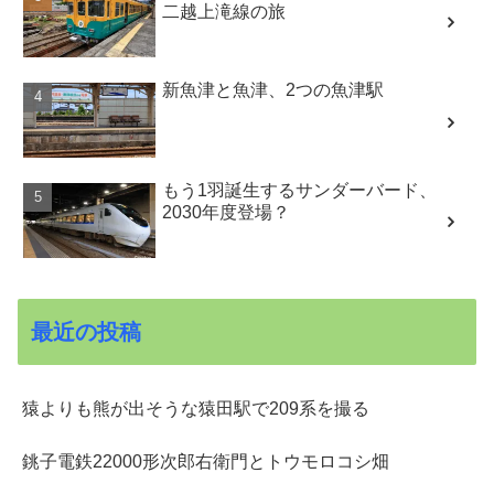
二越上滝線の旅
新魚津と魚津、2つの魚津駅
もう1羽誕生するサンダーバード、
2030年度登場？
最近の投稿
猿よりも熊が出そうな猿田駅で209系を撮る
銚子電鉄22000形次郎右衛門とトウモロコシ畑