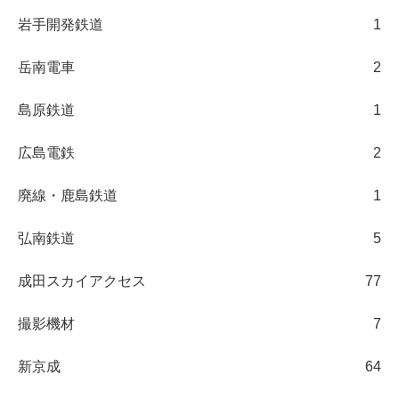
岩手開発鉄道
1
岳南電車
2
島原鉄道
1
広島電鉄
2
廃線・鹿島鉄道
1
弘南鉄道
5
成田スカイアクセス
77
撮影機材
7
新京成
64