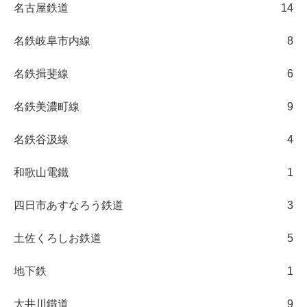
名古屋鉄道
14
名鉄岐阜市内線
8
名鉄揖斐線
6
名鉄美濃町線
9
名鉄谷汲線
4
和歌山電鐵
1
四日市あすなろう鉄道
3
土佐くろしお鉄道
5
地下鉄
1
大井川鐵道
9