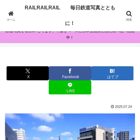
RAILRAILRAIL 毎日鉄道写真ととも
RAILRAILRAIL 毎日鉄道写真とともに！
ホーム
検索
に！
鉄道写真を毎日UPしてます。千葉をベースに日本全国東に西に南へ北へ活動
中！
X
Facebook
はてブ
LINE
2025.07.24