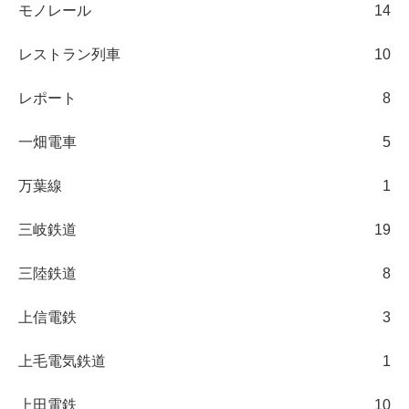
モノレール
14
レストラン列車
10
レポート
8
一畑電車
5
万葉線
1
三岐鉄道
19
三陸鉄道
8
上信電鉄
3
上毛電気鉄道
1
上田電鉄
10