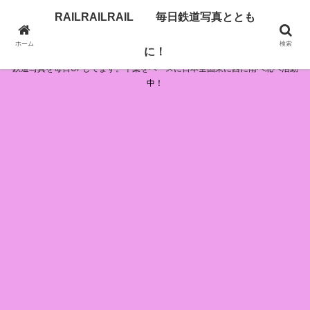
RAILRAILRAIL 毎日鉄道写真ととも
RAILRAILRAIL 毎日鉄道写真とともに！
ホーム
検索
に！
鉄道写真を毎日UPしてます。千葉をベースに日本全国東に西に南へ北へ活動
中！