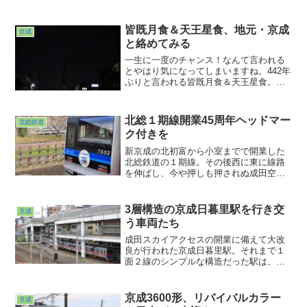
皆既月食＆天王星食、地元・京成
京成
と絡めてみる
一生に一度のチャンス！なんて言われる
とやはり気になってしまいますね。442年
ぶりと言われる皆既月食＆天王星食。さ
すがに天王星を捉えることはできません
でしたが、お月様は何枚か撮らせていた
だくことができました。通勤カバンにな
北総１期線開業45周年ヘッドマー
北総鉄道
ぜか入っていたEOS Rでチャチャっと。
ク付きを
とりあえず雰囲気を味あわせていただき
ました。
新京成の北初富から小室までで開業した
北総鉄道の１期線。その後西に東に線路
を伸ばし、今や押しも押されぬ成田空港
連絡鉄道の雄になりました。当時は何に
もないだだっ広い中を新京成の旧型車と
共に走っていたこの区間。撮ってなかっ
3層構造の京成日暮里駅を行き交
京成
たかなぁ・・・。あぁまた過去写真発掘
う車両たち
の宿題が増えてしまいました。今と比べ
たら興味深いでしょうね。
成田スカイアクセスの開業に備えて大改
良が行われた京成日暮里駅。それまで１
面２線のシンプルな構造だった駅は、３
層構造３面２線の巨大な駅に生まれ変わ
りました。１層は京成上野行きの上りホ
ーム。２層はコンコース。３層はスカイ
京成3600形、リバイバルカラー
京成
ライナー専用ホームと一般列車用ホーム