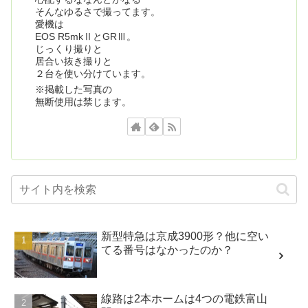
そんなゆるさで撮ってます。
愛機は
EOS R5mkⅡとGRⅢ。
じっくり撮りと
居合い抜き撮りと
２台を使い分けています。
※掲載した写真の
無断使用は禁じます。
新型特急は京成3900形？他に空い
てる番号はなかったのか？
線路は2本ホームは4つの電鉄富山