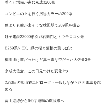
着々と増備が進む京成3200形
コンビニの上を行く房総カラーの209系
猿よりも熊が出そうな猿田駅で209系を撮る
銚子電鉄22000形次郎右衛門とトウモロコシ畑
E259系N’EX、緑の稲と蓮根の葉っぱと
梅雨明け前だったけど真っ青な空だった大佐倉3景
京成大佐倉、この日見つけた変化1つ
2泊3日の富山旅エピローグ・一服しながら路面電車を眺
める
富山港線から6の字運転の環状線へ