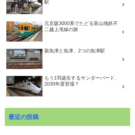
駅
元京阪3000系でたどる富山地鉄不
二越上滝線の旅
新魚津と魚津、2つの魚津駅
もう1羽誕生するサンダーバード、
2030年度登場？
最近の投稿