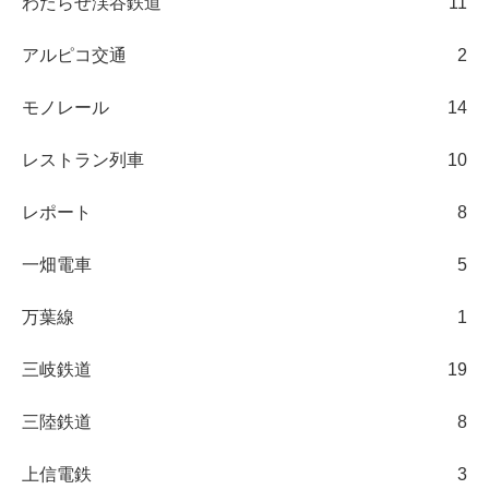
わたらせ渓谷鉄道
11
アルピコ交通
2
モノレール
14
レストラン列車
10
レポート
8
一畑電車
5
万葉線
1
三岐鉄道
19
三陸鉄道
8
上信電鉄
3