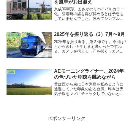
を風車がお出迎え
の２つのホーム。
京成3600形、まさかのリバイバルカラー
化。登場時の姿を再び拝めるとは予想も
していませんでした。改めてシンプルな
姿はいいなぁ、と。3500も3600も昔は皆
こんな装いだったんですよね。京成通学
の高校時代を少し思い出すきっかけとな
2025年を振り返る（3）7月〜9月
JR東日本
った今回のリバイバルカラー化でした。
2025年を振り返る、第３弾です。今回は7
月から9月。今年もまぁ暑かったですね
ぇ。カメラを構える→汗を拭く→カメラ
を構える→汗を・・・の繰り返しで集中
力を保つのがなかなか大変な季節でし
た。では７月です。猛暑の中信州をぐる
りと回っておりました。
AEモーニングライナー、2024年
京成
の色づいた稲穂を眺めながら
昔は西から東に日本列島を舐めるように
通過していた印象のある台風。昨今は天
気予報をマメにチェックしていないとど
んなルートでやってくるか想像が難しく
なっている様な気がします。それでも昔
よりは上陸台風は減っているのでしょう
か。水害だけは巨大化しています
が・・・。
スポンサーリンク