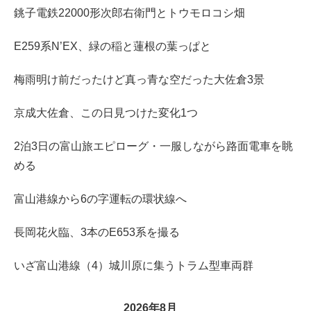
銚子電鉄22000形次郎右衛門とトウモロコシ畑
E259系N’EX、緑の稲と蓮根の葉っぱと
梅雨明け前だったけど真っ青な空だった大佐倉3景
京成大佐倉、この日見つけた変化1つ
2泊3日の富山旅エピローグ・一服しながら路面電車を眺
める
富山港線から6の字運転の環状線へ
長岡花火臨、3本のE653系を撮る
いざ富山港線（4）城川原に集うトラム型車両群
2026年8月