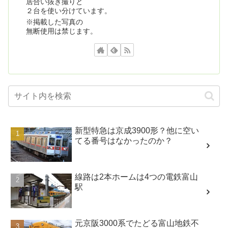
居合い抜き撮りと
２台を使い分けています。
※掲載した写真の
無断使用は禁じます。
新型特急は京成3900形？他に空い
てる番号はなかったのか？
線路は2本ホームは4つの電鉄富山
駅
元京阪3000系でたどる富山地鉄不