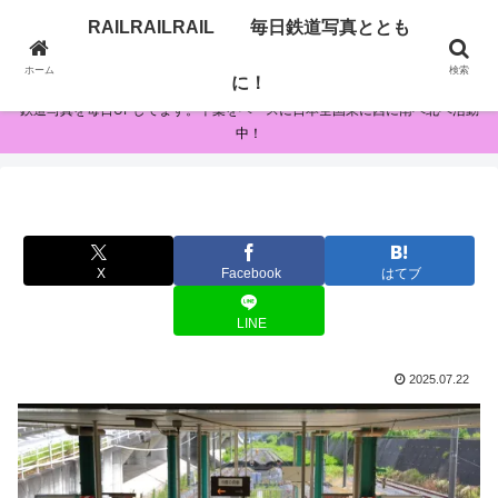
RAILRAILRAIL 毎日鉄道写真ととも
RAILRAILRAIL 毎日鉄道写真とともに！
ホーム
検索
に！
鉄道写真を毎日UPしてます。千葉をベースに日本全国東に西に南へ北へ活動
中！
X
Facebook
はてブ
LINE
2025.07.22