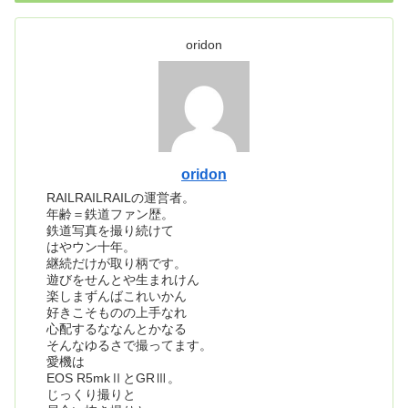
oridon
oridon
RAILRAILRAILの運営者。
年齢＝鉄道ファン歴。
鉄道写真を撮り続けて
はやウン十年。
継続だけが取り柄です。
遊びをせんとや生まれけん
楽しまずんばこれいかん
好きこそものの上手なれ
心配するななんとかなる
そんなゆるさで撮ってます。
愛機は
EOS R5mkⅡとGRⅢ。
じっくり撮りと