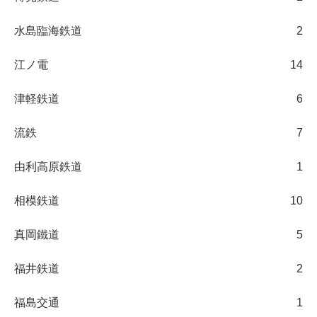
水島臨海鉄道
2
江ノ電
14
津軽鉄道
6
流鉄
7
由利高原鉄道
1
相模鉄道
10
真岡鐵道
5
福井鉄道
2
福島交通
1