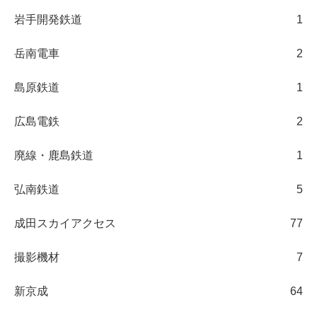
岩手開発鉄道
1
岳南電車
2
島原鉄道
1
広島電鉄
2
廃線・鹿島鉄道
1
弘南鉄道
5
成田スカイアクセス
77
撮影機材
7
新京成
64