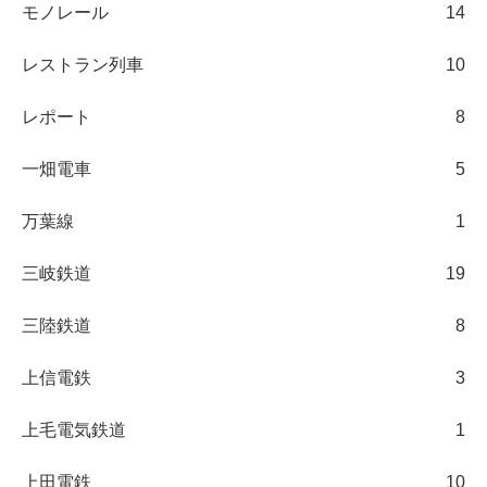
モノレール
14
レストラン列車
10
レポート
8
一畑電車
5
万葉線
1
三岐鉄道
19
三陸鉄道
8
上信電鉄
3
上毛電気鉄道
1
上田電鉄
10