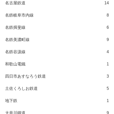
名古屋鉄道
14
名鉄岐阜市内線
8
名鉄揖斐線
6
名鉄美濃町線
9
名鉄谷汲線
4
和歌山電鐵
1
四日市あすなろう鉄道
3
土佐くろしお鉄道
5
地下鉄
1
大井川鐵道
9