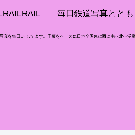
ILRAILRAIL 毎日鉄道写真とと
写真を毎日UPしてます。千葉をベースに日本全国東に西に南へ北へ活