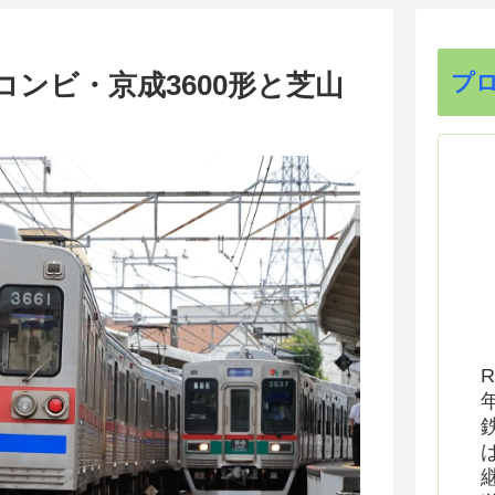
ンビ・京成3600形と芝山
プ
R