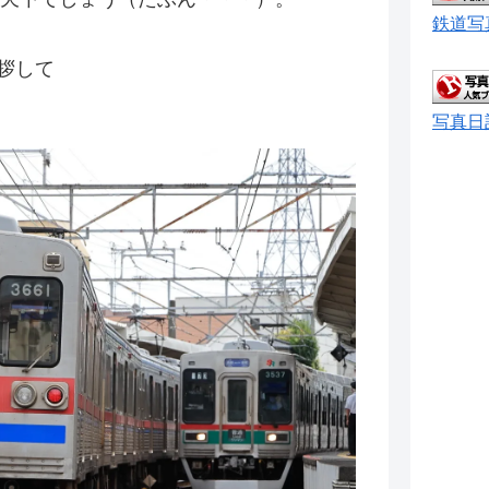
鉄道写
拶して
写真日