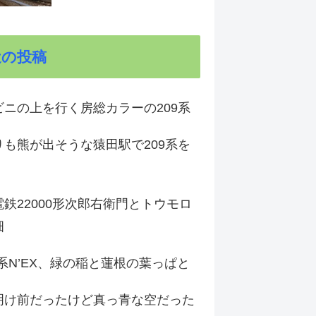
近の投稿
ビニの上を行く房総カラーの209系
りも熊が出そうな猿田駅で209系を
鉄22000形次郎右衛門とトウモロ
畑
9系N’EX、緑の稲と蓮根の葉っぱと
明け前だったけど真っ青な空だった