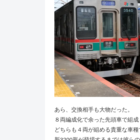
あら、交換相手も大物だった。
８両編成化で余った先頭車で組成し
どちらも４両が組める貴重な車種
新3200形が登場するまでは彼ら