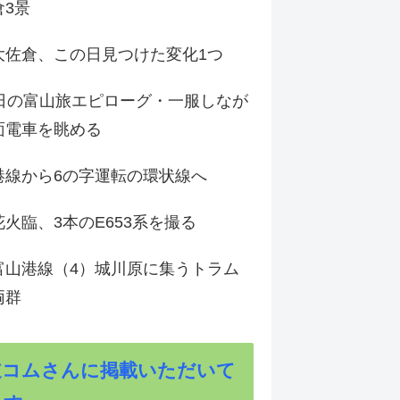
倉3景
大佐倉、この日見つけた変化1つ
3日の富山旅エピローグ・一服しなが
面電車を眺める
港線から6の字運転の環状線へ
火臨、3本のE653系を撮る
富山港線（4）城川原に集うトラム
両群
道コムさんに掲載いただいて