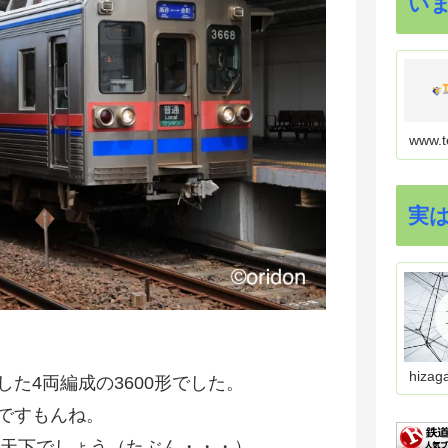
い
www.t
実
hizag
た4両編成の3600形でした。
ですもんね。
の天下でしょう（たぶん・・・）。