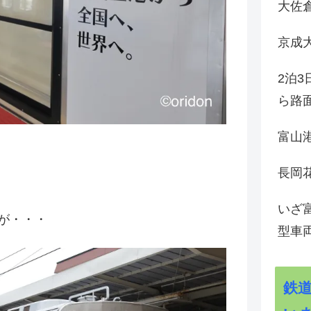
大佐
京成
2泊
ら路
富山
長岡花
いざ
が・・・
型車
鉄