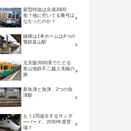
新型特急は京成3900
形？他に空いてる番号は
なかったのか？
線路は2本ホームは4つの
電鉄富山駅
元京阪3000系でたどる
富山地鉄不二越上滝線の
旅
新魚津と魚津、2つの魚
津駅
もう1羽誕生するサンダ
ーバード、2030年度登
場？