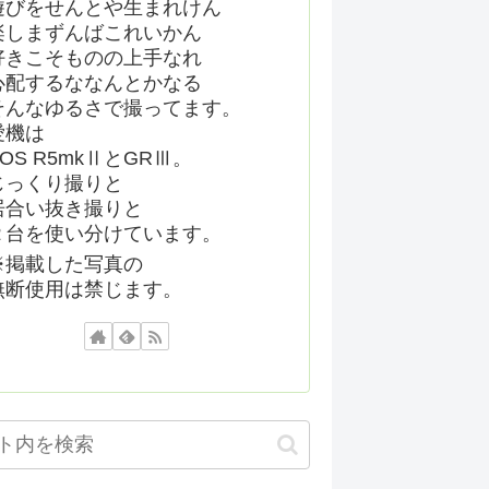
遊びをせんとや生まれけん
楽しまずんばこれいかん
好きこそものの上手なれ
心配するななんとかなる
そんなゆるさで撮ってます。
愛機は
EOS R5mkⅡとGRⅢ。
じっくり撮りと
居合い抜き撮りと
２台を使い分けています。
※掲載した写真の
無断使用は禁じます。