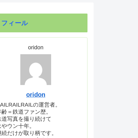
ロフィール
oridon
oridon
AILRAILRAILの運営者。
年齢＝鉄道ファン歴。
鉄道写真を撮り続けて
はやウン十年。
継続だけが取り柄です。