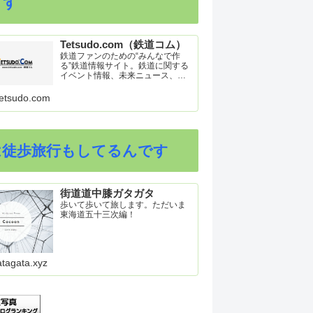
ます
Tetsudo.com（鉄道コム）
鉄道ファンのための“みんなで作
る”鉄道情報サイト。鉄道に関する
イベント情報、未来ニュース、車
両トピックスを掲載。インターネ
ット上の公式リリース、ブログ、
etsudo.com
動画、つぶやきなどを集めたリン
ク集や、参加型ゲーム「駅つなゲ
ー」も提供。
は徒歩旅行もしてるんです
街道道中膝ガタガタ
歩いて歩いて旅します。ただいま
東海道五十三次編！
atagata.xyz