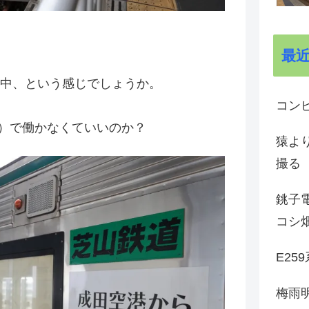
最
向中、という感じでしょうか。
コン
）で働かなくていいのか？
猿よ
撮る
銚子電
コシ
E25
梅雨