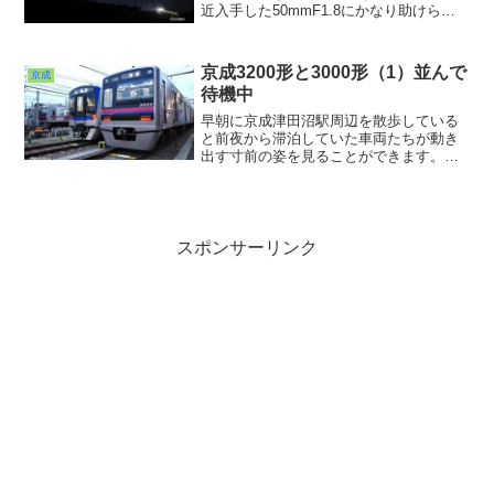
近入手した50mmF1.8にかなり助けられ
ております。AE-1+Pで撮り始めた頃はこ
れでなんでも撮ってたんですけどね
ぇ・・・。EOSを使うようになってから
京成3200形と3000形（1）並んで
京成
はズームで横着しまくりだった？？？(^
待機中
^;;さぁこれを機に基本に立ち帰れる
か？？？
早朝に京成津田沼駅周辺を散歩している
と前夜から滞泊していた車両たちが動き
出す寸前の姿を見ることができます。こ
の日駅南側の留置線脇に行ってみると、
新顔3200形とベテラン3000形が顔を並べ
て待機していました。前面貫通型、４、
６、８両編成が組める（はずの）3200
形。非貫通、固定編成の3000形。
スポンサーリンク