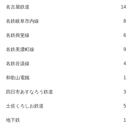
名古屋鉄道
14
名鉄岐阜市内線
8
名鉄揖斐線
6
名鉄美濃町線
9
名鉄谷汲線
4
和歌山電鐵
1
四日市あすなろう鉄道
3
土佐くろしお鉄道
5
地下鉄
1