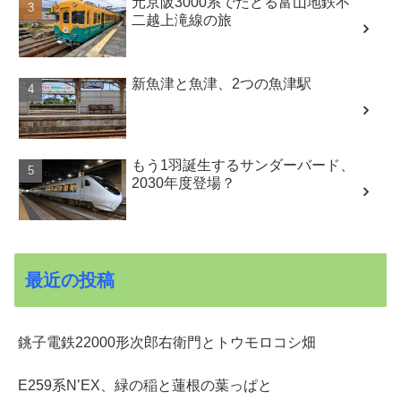
元京阪3000系でたどる富山地鉄不
二越上滝線の旅
新魚津と魚津、2つの魚津駅
もう1羽誕生するサンダーバード、
2030年度登場？
最近の投稿
銚子電鉄22000形次郎右衛門とトウモロコシ畑
E259系N’EX、緑の稲と蓮根の葉っぱと