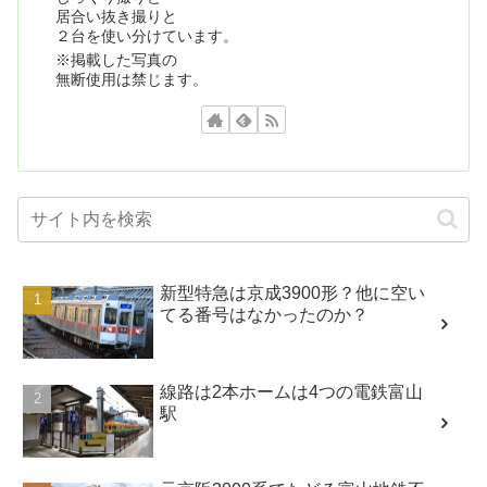
居合い抜き撮りと
２台を使い分けています。
※掲載した写真の
無断使用は禁じます。
新型特急は京成3900形？他に空い
てる番号はなかったのか？
線路は2本ホームは4つの電鉄富山
駅