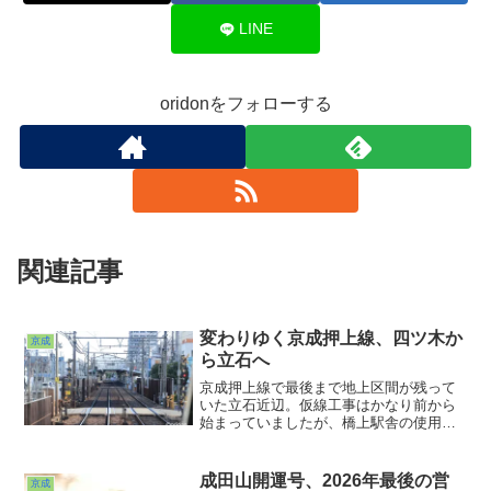
LINE
oridonをフォローする
関連記事
変わりゆく京成押上線、四ツ木か
京成
ら立石へ
京成押上線で最後まで地上区間が残って
いた立石近辺。仮線工事はかなり前から
始まっていましたが、橋上駅舎の使用が
終了するというので、その直前の様子を
見に行って来ました。まずは四ツ木から
立石の道中。下り線方に仮線を敷いて上
成田山開運号、2026年最後の営
京成