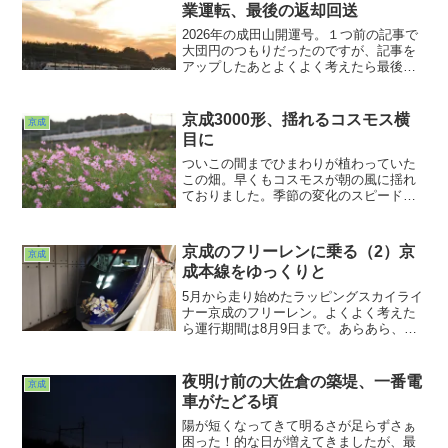
り線から高架化していくようですね。過
業運転、最後の返却回送
渡期の光景、残しておかねば。というこ
とであと何回か続きます。
2026年の成田山開運号。１つ前の記事で
大団円のつもりだったのですが、記事を
アップしたあとよくよく考えたら最後の
上り列車と最後の下り列車がどうやらま
だ撮れそうだぞ、と気づいてしまいまし
たw。というわけで勝手知ったる佐倉近辺
京成3000形、揺れるコスモス横
京成
に行ってみました。まずは上り列車。シ
目に
ティライナー232号。
ついこの間までひまわりが植わっていた
この畑。早くもコスモスが朝の風に揺れ
ておりました。季節の変化のスピードに
改めて驚かされる昨今。私が歳食ったせ
いか？いやいやそれだけではあるまい
て。いろんなことの変化がスピードアッ
京成のフリーレンに乗る（2）京
京成
プしちゃってる昨今。ウカウカしてはお
成本線をゆっくりと
れませんね。じきに雪が・・・って考え
すぎかw
5月から走り始めたラッピングスカイライ
ナー京成のフリーレン。よくよく考えた
ら運行期間は8月9日まで。あらあら、も
うすぐ終了じゃないですか。ということ
で今まで見るだけだったので乗ってみる
ことにしました。京成上野での発車前観
夜明け前の大佐倉の築堤、一番電
京成
察までが前回（1）でのお話。今回はいよ
車がたどる頃
いよ上野を発車します。
陽が短くなってきて明るさが足らずさぁ
困った！的な日が増えてきましたが、最