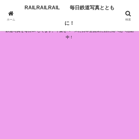
RAILRAILRAIL 毎日鉄道写真ととも
RAILRAILRAIL 毎日鉄道写真とともに！
ホーム
検索
に！
鉄道写真を毎日UPしてます。千葉をベースに日本全国東に西に南へ北へ活動
中！