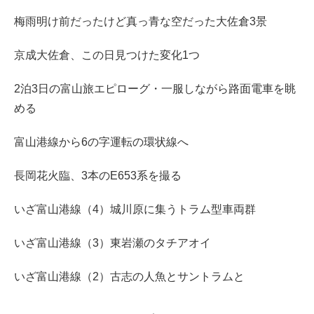
梅雨明け前だったけど真っ青な空だった大佐倉3景
京成大佐倉、この日見つけた変化1つ
2泊3日の富山旅エピローグ・一服しながら路面電車を眺
める
富山港線から6の字運転の環状線へ
長岡花火臨、3本のE653系を撮る
いざ富山港線（4）城川原に集うトラム型車両群
いざ富山港線（3）東岩瀬のタチアオイ
いざ富山港線（2）古志の人魚とサントラムと