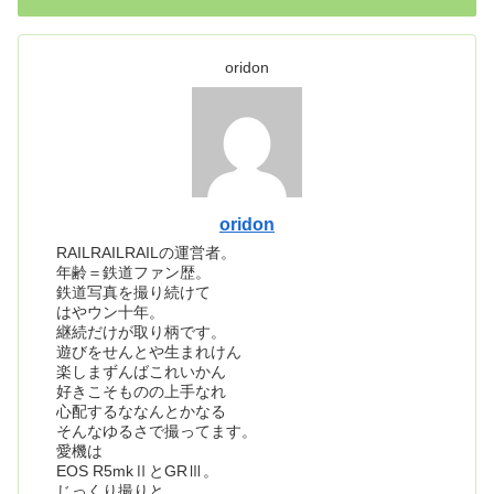
oridon
oridon
RAILRAILRAILの運営者。
年齢＝鉄道ファン歴。
鉄道写真を撮り続けて
はやウン十年。
継続だけが取り柄です。
遊びをせんとや生まれけん
楽しまずんばこれいかん
好きこそものの上手なれ
心配するななんとかなる
そんなゆるさで撮ってます。
愛機は
EOS R5mkⅡとGRⅢ。
じっくり撮りと