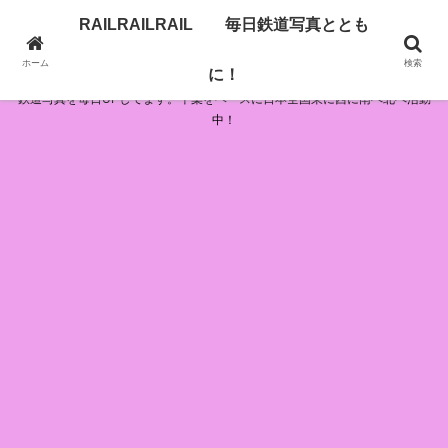
RAILRAILRAIL 毎日鉄道写真ととも
RAILRAILRAIL 毎日鉄道写真とともに！
ホーム
検索
に！
鉄道写真を毎日UPしてます。千葉をベースに日本全国東に西に南へ北へ活動
中！