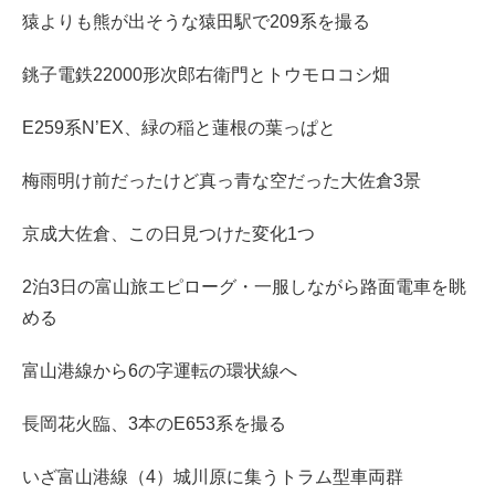
猿よりも熊が出そうな猿田駅で209系を撮る
銚子電鉄22000形次郎右衛門とトウモロコシ畑
E259系N’EX、緑の稲と蓮根の葉っぱと
梅雨明け前だったけど真っ青な空だった大佐倉3景
京成大佐倉、この日見つけた変化1つ
2泊3日の富山旅エピローグ・一服しながら路面電車を眺
める
富山港線から6の字運転の環状線へ
長岡花火臨、3本のE653系を撮る
いざ富山港線（4）城川原に集うトラム型車両群