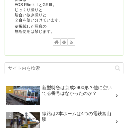
EOS R5mkⅡとGRⅢ。
じっくり撮りと
居合い抜き撮りと
２台を使い分けています。
※掲載した写真の
無断使用は禁じます。
新型特急は京成3900形？他に空い
てる番号はなかったのか？
線路は2本ホームは4つの電鉄富山
駅