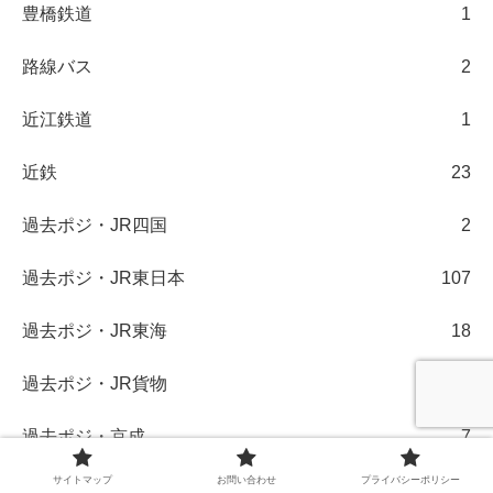
豊橋鉄道
1
路線バス
2
近江鉄道
1
近鉄
23
過去ポジ・JR四国
2
過去ポジ・JR東日本
107
過去ポジ・JR東海
18
過去ポジ・JR貨物
3
過去ポジ・京成
7
サイトマップ
お問い合わせ
プライバシーポリシー
過去ポジ・京浜急行
5