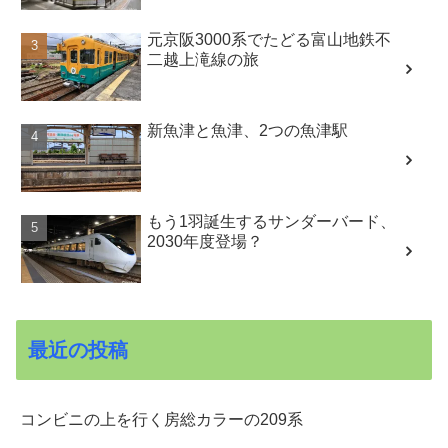
元京阪3000系でたどる富山地鉄不
二越上滝線の旅
新魚津と魚津、2つの魚津駅
もう1羽誕生するサンダーバード、
2030年度登場？
最近の投稿
コンビニの上を行く房総カラーの209系