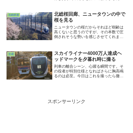
千葉ニュータウンの真ん中をぶち抜いて
いく北総線＆成田スカイアクセス。まだ
「北総開発鉄道」と呼ばれていた頃は、
北総桜回廊、ニュータウンの中で
北総鉄道
朝ラッシュ時以外は運転本数も少なくて
桜を見る
ローカル線然としていたものでした。
ニュータウンの桜だからそれほど樹齢は
高くないと思うのですが、その本数で圧
倒されそうな勢いを感じさせてくれま
す。昨年それに気づいていながら「あ
っ！」と思い出したのが4月も10日になっ
てからだという。来年こそは満開の時期
スカイライナー4000万人達成ヘ
京成
に来なければなぁ。その頃までにはいろ
ッドマークを夕暮れ時に撮る
いろ収まっているといいのですが。やは
り晴れやかに見上げたいものです。
列車の離合シーン、心躍る瞬間です。そ
の役者が特別仕様となればさらに胸高鳴
るのは必至。今日はこれを撮ったら撤収
しようか。そう思っていた時に得られた
光景がこれです。この日の締めくくりは
とてもいい締めくくりとなりました。こ
うなると２匹目のドジョウが欲しくなる
のが人間のサガ？ま、欲張らずに粛々と
スポンサーリンク
挑戦していこうと思います。