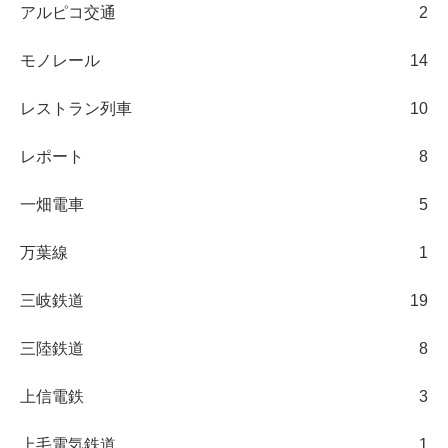
アルピコ交通
2
モノレール
14
レストラン列車
10
レポート
8
一畑電車
5
万葉線
1
三岐鉄道
19
三陸鉄道
8
上信電鉄
3
上毛電気鉄道
1