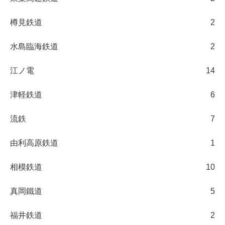
樽見鉄道
2
水島臨海鉄道
2
江ノ電
14
津軽鉄道
6
流鉄
7
由利高原鉄道
1
相模鉄道
10
真岡鐵道
5
福井鉄道
2