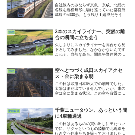
自社線内のみならず京急、京成、北総の
各線を縦横無尽に駆け巡っていた都営浅
草線の5300形。もう残り１編成だそうで
す。何気に運良く目にする機会が多かっ
たせいか、数を減らしていることを現実
として感じられないままでした。この日
2本のスカイライナー、突然の離
京成
は運が良かったです。「さぁ撮ってく
合の瞬間に立ち会う
れ」と言わんばかりの登場タイミング。
ご希望通り昇華させました。
久しぶりにスカイライナーを高台から見
下ろしてみました。なかなかないんです
よねぇ、自然な高台。関東平野住民のさ
さやかな悩み？もっと探せよ、とか、横
着すんな、とか、いろいろ聞こえてきそ
うではありますが(^ ^;;タワマンの上層階
空へとつづく成田スカイアクセ
京成
という手もあるかもしれませんが、そう
ス・金に染まる朝
いうとこは地震があったら怖いからな
ぁ・。ま、また行ってみます
この日は印旛日本医大での朝練でした。
太陽はまだ出ていませんでしたが、東の
空は金に染まる状況。この空を背景にス
カイライナー撮れたらなぁ・・・と思っ
てたら時刻表に載っていない回送が２本
もやって来てくれました。寝坊しなけれ
千葉ニュータウン、あっという間
北総鉄道
ば来なかったかもしれなかった場所。何
に4車種通過
が幸いするかわかりませんね。ことは必
然、運は今。さ、今日も撮り行くぞ
この日はあるものの買い出しに出たつい
でに、サクッといつもの陸橋で北総線を
行き交う列車たちを撮っておりました。