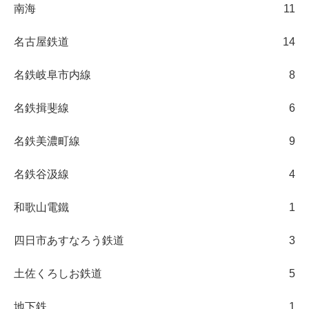
南海
11
名古屋鉄道
14
名鉄岐阜市内線
8
名鉄揖斐線
6
名鉄美濃町線
9
名鉄谷汲線
4
和歌山電鐵
1
四日市あすなろう鉄道
3
土佐くろしお鉄道
5
地下鉄
1