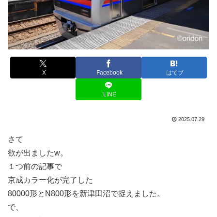
X
Facebook
はてブ
LINE
2025.07.29
さて
欲が出ましたw。
１つ前の記事で
京成カラー化が完了した
80000形とN800形を新津田沼で捉えました。
で、