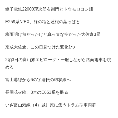
銚子電鉄22000形次郎右衛門とトウモロコシ畑
E259系N’EX、緑の稲と蓮根の葉っぱと
梅雨明け前だったけど真っ青な空だった大佐倉3景
京成大佐倉、この日見つけた変化1つ
2泊3日の富山旅エピローグ・一服しながら路面電車を眺
める
富山港線から6の字運転の環状線へ
長岡花火臨、3本のE653系を撮る
いざ富山港線（4）城川原に集うトラム型車両群