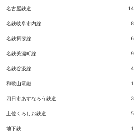
名古屋鉄道
14
名鉄岐阜市内線
8
名鉄揖斐線
6
名鉄美濃町線
9
名鉄谷汲線
4
和歌山電鐵
1
四日市あすなろう鉄道
3
土佐くろしお鉄道
5
地下鉄
1