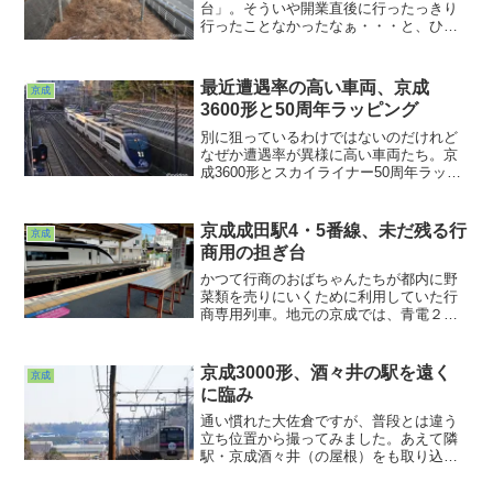
台」。そういや開業直後に行ったっきり
行ったことなかったなぁ・・・と、ひっ
くり返した過去ポジの中から青い千葉急
行の写真が出てきて思い出した次第。あ
ぁ過去ポジの整理も進めなきゃ。忘れて
最近遭遇率の高い車両、京成
京成
いた宿題に気付いてしまったような心
3600形と50周年ラッピング
境。さて一番近いとこと思われる未成
線？今度は晴れた日に行ってみよう。
別に狙っているわけではないのだけれど
なぜか遭遇率が異様に高い車両たち。京
成3600形とスカイライナー50周年ラッピ
ング車。どちらも１編成ずつしかないの
に、何この遭遇率、という感じで出会え
ています。運がいいよなぁ・・・。こう
京成成田駅4・5番線、未だ残る行
京成
いうところがツイてれば、仕事なんかお
商用の担ぎ台
っぺけペーでも構いませんわwww（おい
おい）そんな日々ですわw
かつて行商のおばちゃんたちが都内に野
菜類を売りにいくために利用していた行
商専用列車。地元の京成では、青電２両
が銀色のアルミ車１両を挟んだ３両編成
が「商」の種別表示を出して走っている
姿を見た記憶があります。私が小学生の
京成3000形、酒々井の駅を遠く
京成
頃だったかなぁ。その後上り電車の最後
に臨み
尾１両だけになり、いつの間にか廃止さ
れてしまっていました。
通い慣れた大佐倉ですが、普段とは違う
立ち位置から撮ってみました。あえて隣
駅・京成酒々井（の屋根）をも取り込ん
でみました。見えてるけれど実際に歩い
てみると・・・