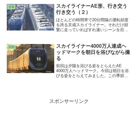
スカイライナーAE形、行き交う
京成
行き交う（２）
ほとんどの時間帯で20分間隔の運転頻度
を誇る京成スカイライナー。それだけ頻
繁に走っていればすれ違いシーンを目に
する機会も多そうなんですが、いかんせ
ん朝型行動の自分はそんな時間帯になる
前に撤収してしまっていることしばし。
スカイライナー4000万人達成ヘ
京成
ッドマークを朝日を浴びながら撮
る
前回は夕陽を浴びる姿をとらえたAE
4000万人ヘッドマーク。今回は朝日を浴
びる姿をとらえてみました。この季節朝
日を横っ腹にめいいっぱい浴びるのはこ
こだろう、そう確信して迎え撃ったのが
今回の写真です。やはり朝日にはパワー
を感じるなぁ・・・。最近パワー不足の
おっさんにはちょうどいいパワーチャー
スポンサーリンク
ジになりました。