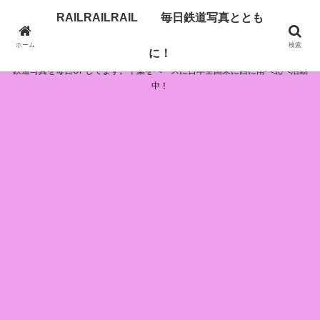
RAILRAILRAIL 毎日鉄道写真ととも
RAILRAILRAIL 毎日鉄道写真とともに！
ホーム
検索
に！
鉄道写真を毎日UPしてます。千葉をベースに日本全国東に西に南へ北へ活動
中！