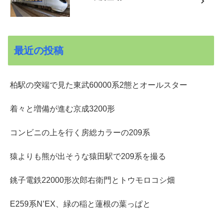
最近の投稿
柏駅の突端で見た東武60000系2態とオールスター
着々と増備が進む京成3200形
コンビニの上を行く房総カラーの209系
猿よりも熊が出そうな猿田駅で209系を撮る
銚子電鉄22000形次郎右衛門とトウモロコシ畑
E259系N’EX、緑の稲と蓮根の葉っぱと