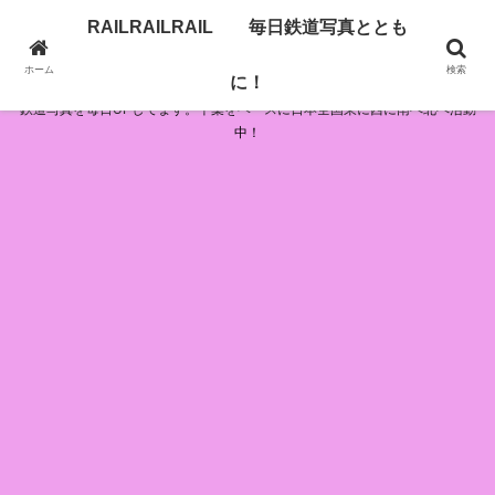
RAILRAILRAIL 毎日鉄道写真ととも
RAILRAILRAIL 毎日鉄道写真とともに！
ホーム
検索
に！
鉄道写真を毎日UPしてます。千葉をベースに日本全国東に西に南へ北へ活動
中！