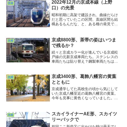
2022年12月の京成本線（上野
京成
いた宿題に気付いてしまったような心
口）の光景
境。さて一番近いとこと思われる未成
線？今度は晴れた日に行ってみよう。
昭和初期に高架で建設され、曲線だらけ
だと思っていたこの区間、直線区間も結
構あるもんだな、と、ある種の発見でし
た。京成本線の上野へと続くこの区間。
2022年は２代目3000形と２代目AE形が闊
歩しておりましたが、５年後10年後はど
京成8800形、茶帯の姿はいつま
京成
うなっているでしょうね？今度５年前10
で残るか？
年前の写真と並べて見なきゃですね。
続々と京成カラー化が進んでいる京成松
戸線の元新京成車両たち。ステンレスの
車両たちは貼り替え？鋼製車両たちは塗
り替え？そんな中でこの先どうなるんだ
ろう？と思っている編成が２本ありま
す。8800形の（１）登場時復刻カラーと
京成3400形、葛飾八幡宮の黄葉
京成
（２）千葉線直通カラーと。どちらも白
とともに
とピンクに一新される前に纏っていたカ
ラー。
京成通学してた高校生の頃から気にして
いた京成八幡至近の葛飾八幡宮の黄葉。
今年も見事に黄色くなっていました。菊
の花の展示もされていたり、境内は人が
多かったですねぇ。なかなか人が切れる
タイミングと電車が来るタイミングがシ
スカイライナーAE形、スカイツ
京成
ンクロしなくてちょっとてこずりまし
リーバックで
た。が、信ずるものは救われたo(^▽^)o仕
事じゃここまで絶対粘らんw
前回ここ新柴又に出かけた時は曇天でし