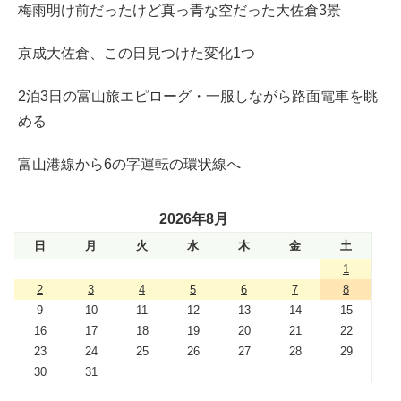
梅雨明け前だったけど真っ青な空だった大佐倉3景
京成大佐倉、この日見つけた変化1つ
2泊3日の富山旅エピローグ・一服しながら路面電車を眺
める
富山港線から6の字運転の環状線へ
2026年8月
日
月
火
水
木
金
土
1
2
3
4
5
6
7
8
9
10
11
12
13
14
15
16
17
18
19
20
21
22
23
24
25
26
27
28
29
30
31