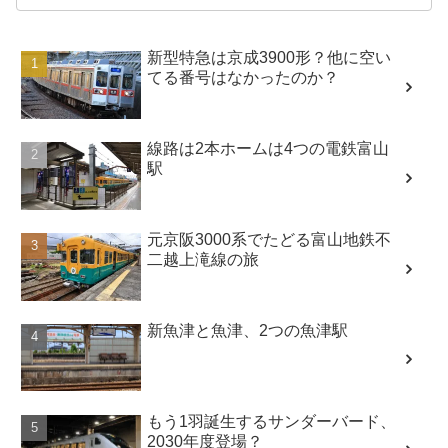
新型特急は京成3900形？他に空い
てる番号はなかったのか？
線路は2本ホームは4つの電鉄富山
駅
元京阪3000系でたどる富山地鉄不
二越上滝線の旅
新魚津と魚津、2つの魚津駅
もう1羽誕生するサンダーバード、
2030年度登場？