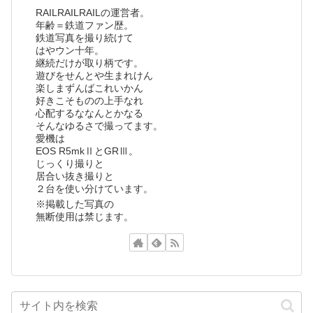
RAILRAILRAILの運営者。
年齢＝鉄道ファン歴。
鉄道写真を撮り続けて
はやウン十年。
継続だけが取り柄です。
遊びをせんとや生まれけん
楽しまずんばこれいかん
好きこそものの上手なれ
心配するななんとかなる
そんなゆるさで撮ってます。
愛機は
EOS R5mkⅡとGRⅢ。
じっくり撮りと
居合い抜き撮りと
２台を使い分けています。
※掲載した写真の
無断使用は禁じます。