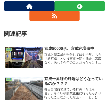
関連記事
京成80000形、京成色増殖中
京成
京成と新京成が合併してはや半年。もう
「新京成」という言葉を聞く機会もほぼ
なく、あれ？今年のことだったっけ？と
半ば忘却の彼方に片足を突っ込み始めて
いるような感覚w。それでもいまだピンク
の装いで走っている元新京成の車両を見
ると、まだまだ移行期間なんだ、と気付
京成千原線の終端はどうなってい
京成
かされます。
るのか？？？
毎日自宅前で見ている行先「ちはら
台」。そういや開業直後に行ったっきり
行ったことなかったなぁ・・・と、ひっ
くり返した過去ポジの中から青い千葉急
行の写真が出てきて思い出した次第。あ
ぁ過去ポジの整理も進めなきゃ。忘れて