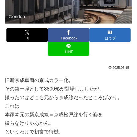
X
Facebook
はてブ
LINE
2025.06.15
旧新京成車両の京成カラー化。
その第一弾として8800形が登場しましたが、
撮ったのはどこも元から京成線だったところばかり。
これは
本家本元の新京成線＝京成松戸線を行く姿を
撮らなけりゃあかん。
というわけで初富で待機。