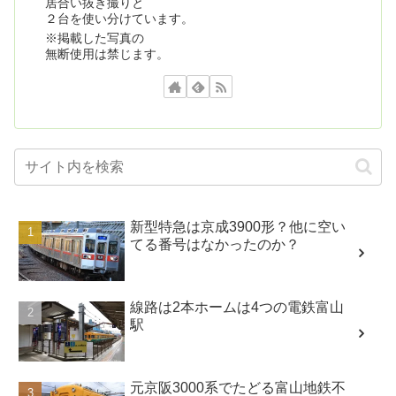
居合い抜き撮りと
２台を使い分けています。
※掲載した写真の
無断使用は禁じます。
新型特急は京成3900形？他に空い
てる番号はなかったのか？
線路は2本ホームは4つの電鉄富山
駅
元京阪3000系でたどる富山地鉄不