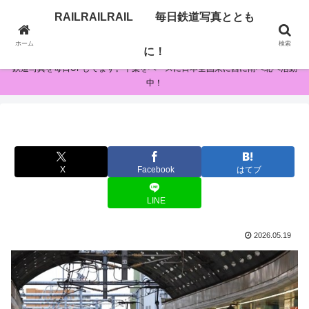
RAILRAILRAIL 毎日鉄道写真ととも
RAILRAILRAIL 毎日鉄道写真とともに！
ホーム
検索
に！
鉄道写真を毎日UPしてます。千葉をベースに日本全国東に西に南へ北へ活動
中！
X
Facebook
はてブ
LINE
2026.05.19