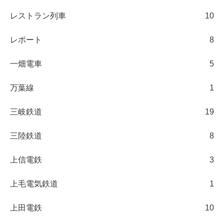
レストラン列車
10
レポート
8
一畑電車
5
万葉線
1
三岐鉄道
19
三陸鉄道
8
上信電鉄
3
上毛電気鉄道
1
上田電鉄
10