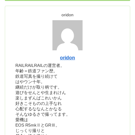
oridon
oridon
RAILRAILRAILの運営者。
年齢＝鉄道ファン歴。
鉄道写真を撮り続けて
はやウン十年。
継続だけが取り柄です。
遊びをせんとや生まれけん
楽しまずんばこれいかん
好きこそものの上手なれ
心配するななんとかなる
そんなゆるさで撮ってます。
愛機は
EOS R5mkⅡとGRⅢ。
じっくり撮りと