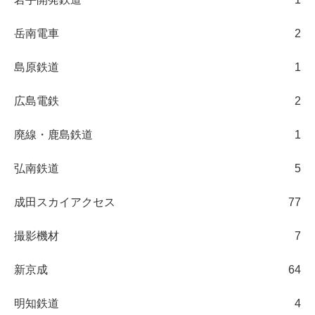
岳南電車
2
島原鉄道
1
広島電鉄
2
廃線・鹿島鉄道
1
弘南鉄道
5
成田スカイアクセス
77
撮影機材
7
新京成
64
明知鉄道
4