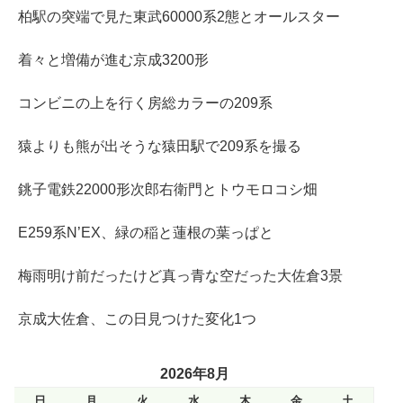
柏駅の突端で見た東武60000系2態とオールスター
着々と増備が進む京成3200形
コンビニの上を行く房総カラーの209系
猿よりも熊が出そうな猿田駅で209系を撮る
銚子電鉄22000形次郎右衛門とトウモロコシ畑
E259系N’EX、緑の稲と蓮根の葉っぱと
梅雨明け前だったけど真っ青な空だった大佐倉3景
京成大佐倉、この日見つけた変化1つ
2026年8月
日
月
火
水
木
金
土