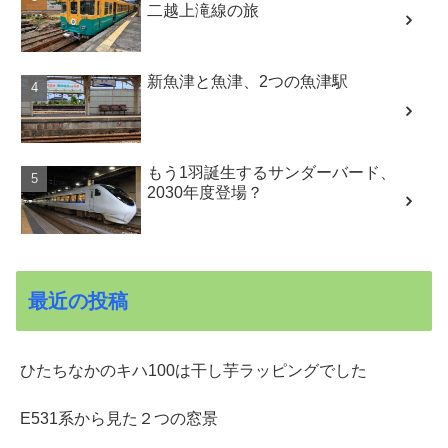
二越上滝線の旅
新魚津と魚津、2つの魚津駅
もう1羽誕生するサンダーバード、
2030年度登場？
最近の投稿
ひたちなかのキハ100は干し芋ラッピングでした
E531系から見た２つの窓景