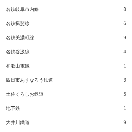
名鉄岐阜市内線
8
名鉄揖斐線
6
名鉄美濃町線
9
名鉄谷汲線
4
和歌山電鐵
1
四日市あすなろう鉄道
3
土佐くろしお鉄道
5
地下鉄
1
大井川鐵道
9