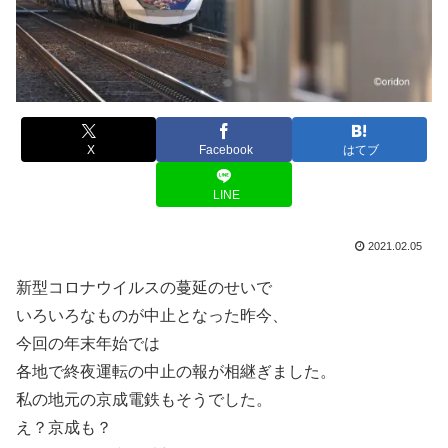
X
Facebook
はてブ
LINE
2021.02.05
新型コロナウイルスの蔓延のせいで
いろいろなものが中止となった昨今、
今回の年末年始では
各地で終夜運転の中止の報が相継ぎました。
私の地元の京成電鉄もそうでした。
え？京成も？