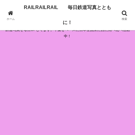
RAILRAILRAIL 毎日鉄道写真ととも
RAILRAILRAIL 毎日鉄道写真とともに！
ホーム
検索
に！
鉄道写真を毎日UPしてます。千葉をベースに日本全国東に西に南へ北へ活動
中！