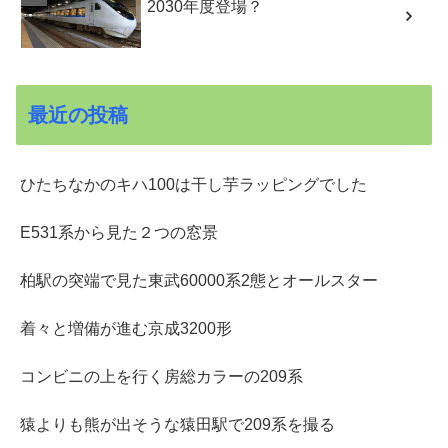
2030年度登場？
最近の投稿
ひたちなかのキハ100は干し芋ラッピングでした
E531系から見た２つの窓景
柏駅の突端で見た東武60000系2態とオールスター
着々と増備が進む京成3200形
コンビニの上を行く房総カラーの209系
猿よりも熊が出そうな猿田駅で209系を撮る