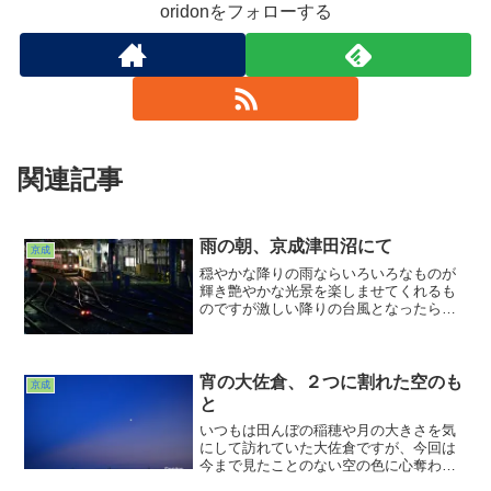
oridonをフォローする
関連記事
雨の朝、京成津田沼にて
京成
穏やかな降りの雨ならいろいろなものが
輝き艶やかな光景を楽しませてくれるも
のですが激しい降りの台風となったら話
は変わります。せっかくの連休だという
のに史上最大だという大サービスな台風
接近。今見返していたら雨の日の写真が
少ないことに気づきました...
宵の大佐倉、２つに割れた空のも
京成
と
いつもは田んぼの稲穂や月の大きさを気
にして訪れていた大佐倉ですが、今回は
今まで見たことのない空の色に心奪われ
てしまいました。さながら真っ二つに塗