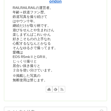
oridon
RAILRAILRAILの運営者。
年齢＝鉄道ファン歴。
鉄道写真を撮り続けて
はやウン十年。
継続だけが取り柄です。
遊びをせんとや生まれけん
楽しまずんばこれいかん
好きこそものの上手なれ
心配するななんとかなる
そんなゆるさで撮ってます。
愛機は
EOS R5mkⅡとGRⅢ。
じっくり撮りと
居合い抜き撮りと
２台を使い分けています。
※掲載した写真の
無断使用は禁じます。