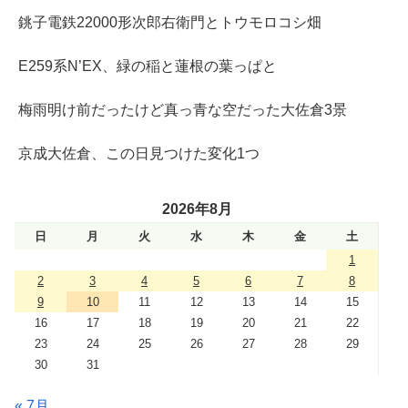
銚子電鉄22000形次郎右衛門とトウモロコシ畑
E259系N’EX、緑の稲と蓮根の葉っぱと
梅雨明け前だったけど真っ青な空だった大佐倉3景
京成大佐倉、この日見つけた変化1つ
2026年8月
日
月
火
水
木
金
土
1
2
3
4
5
6
7
8
9
10
11
12
13
14
15
16
17
18
19
20
21
22
23
24
25
26
27
28
29
30
31
« 7月