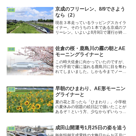
り分けられたような東の空。なんでこう
なる？考える間もなく次々とやってくる
京成のフリーレン、8/9でさよう
京成
電車。もうひたすらシャッター切るしか
なら（2）
ありませんでした。やっぱり気になる。
こいつは調べてみねば_φ(･_･
現在３本走っているラッピングスカイラ
イナー。そのうちの１本である京成のフ
リーレン。いよいよ8月9日で運行が終了
します。ということで運行最終月の8月の
炎天下、がんばって撮って来ました。こ
の日は今まで撮ってるようで撮っていな
佐倉の桜・鹿島川の霧の朝とAE
京成
かった場所での写真を。
モーニングライナーと
この時大佐倉に向かっていたのですが、
その手前で霧に溢れる鹿島川に目を奪わ
れてしまいました。しかも今までノーマ
ークだった桜の木も発見するという。ち
ょうどモーニングライナーが上っていく
時間と重なったので、今回のような写真
早朝のひまわり、AE形モーニン
京成
が出来上がりました。何度通ってても見
グライナーと
落としがあるなあ。春から新発見。これ
は幸先が良いのでは？？？w
夏の花と言ったら「ひまわり」。小学校
の夏休みの宿題の絵日記で描いたことが
あるぞ！という方、少なからずいらっし
ゃるのではないでしょうか。私もそうで
すが、色鉛筆をカメラに持ち替えて佐倉
ふるさと広場に行ってみました。季節に
成田山開運号1月25日の姿を追う
京成
よっていろいろな花を見せてくれるこの
毎年恒例京成電鉄の大晦日からお正月に
広場。