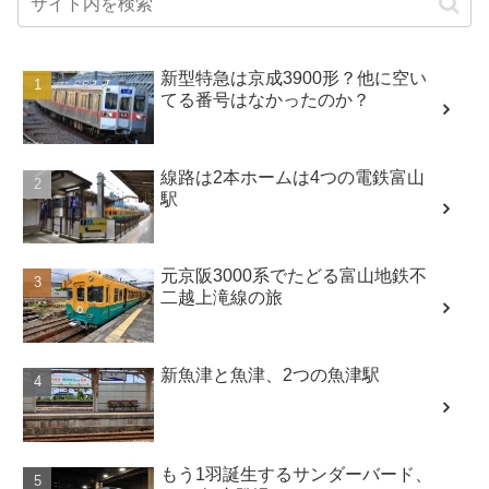
新型特急は京成3900形？他に空い
てる番号はなかったのか？
線路は2本ホームは4つの電鉄富山
駅
元京阪3000系でたどる富山地鉄不
二越上滝線の旅
新魚津と魚津、2つの魚津駅
もう1羽誕生するサンダーバード、