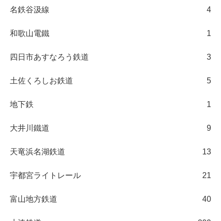
名鉄谷汲線
4
和歌山電鐵
1
四日市あすなろう鉄道
3
土佐くろしお鉄道
5
地下鉄
1
大井川鐵道
9
天竜浜名湖鉄道
13
宇都宮ライトレール
21
富山地方鉄道
40