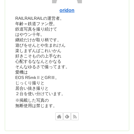
oridon
RAILRAILRAILの運営者。
年齢＝鉄道ファン歴。
鉄道写真を撮り続けて
はやウン十年。
継続だけが取り柄です。
遊びをせんとや生まれけん
楽しまずんばこれいかん
好きこそものの上手なれ
心配するななんとかなる
そんなゆるさで撮ってます。
愛機は
EOS R5mkⅡとGRⅢ。
じっくり撮りと
居合い抜き撮りと
２台を使い分けています。
※掲載した写真の
無断使用は禁じます。