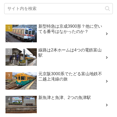
新型特急は京成3900形？他に空い
てる番号はなかったのか？
線路は2本ホームは4つの電鉄富山
駅
元京阪3000系でたどる富山地鉄不
二越上滝線の旅
新魚津と魚津、2つの魚津駅