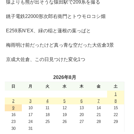
猿よりも熊が出そうな猿田駅で209系を撮る
銚子電鉄22000形次郎右衛門とトウモロコシ畑
E259系N’EX、緑の稲と蓮根の葉っぱと
梅雨明け前だったけど真っ青な空だった大佐倉3景
京成大佐倉、この日見つけた変化1つ
2026年8月
日
月
火
水
木
金
土
1
2
3
4
5
6
7
8
9
10
11
12
13
14
15
16
17
18
19
20
21
22
23
24
25
26
27
28
29
30
31