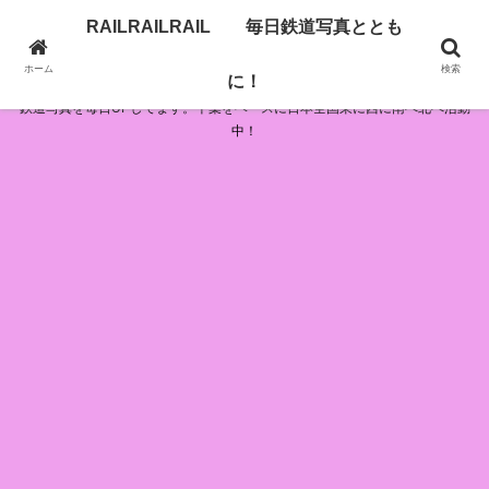
RAILRAILRAIL 毎日鉄道写真ととも
RAILRAILRAIL 毎日鉄道写真とともに！
ホーム
検索
に！
鉄道写真を毎日UPしてます。千葉をベースに日本全国東に西に南へ北へ活動
中！