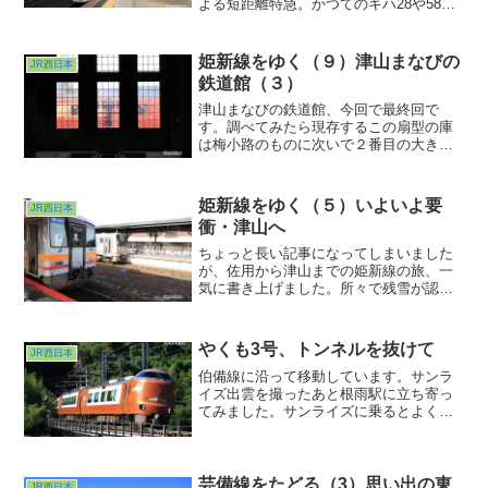
よる短距離特急。かつてのキハ28や58が
連なっていた急行能登路には中学生の頃
乗ったことがありましたが、この特急に
はまだ乗ったことがなかったな
姫新線をゆく（９）津山まなびの
JR西日本
ぁ・・・。もっと能登半島の奥まで行っ
鉄道館（３）
て欲しいものですが、そもそもの線路が
もう無かったか・・・
津山まなびの鉄道館、今回で最終回で
す。調べてみたら現存するこの扇型の庫
は梅小路のものに次いで２番目の大きさ
だそうです。そりゃ見応えがあるわけ
だ。で、庫内からの光景も魅力的だし、
すぐ傍の光景にも目を奪われるし、なか
姫新線をゆく（５）いよいよ要
JR西日本
なかに充実した時間を過ごせました。次
衝・津山へ
回は駅前に泊まって夜景を収めたいもの
です。
ちょっと長い記事になってしまいました
が、佐用から津山までの姫新線の旅、一
気に書き上げました。所々で残雪が認め
られ山の中に入ってきたんだな感が徐々
に高まりつつあった道中でした。ま、こ
の先の方がもっとすごかったんですが(^
やくも3号、トンネルを抜けて
JR西日本
^;;結局ここまでの全区間立ちっぱなしで
した。でもそれに見合うだけの光景が見
伯備線に沿って移動しています。サンラ
れたのでよしとしましょう
イズ出雲を撮ったあと根雨駅に立ち寄っ
てみました。サンライズに乗るとよくこ
こで運転停車するのでどんな駅なのかな
ぁ・・・とは思っていたのですが、こん
な味のある木造駅舎だったとは今回初め
て知りました。
芸備線をたどる（3）思い出の東
JR西日本