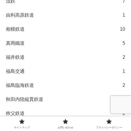
流鉄
7
由利高原鉄道
1
相模鉄道
10
真岡鐵道
5
福井鉄道
2
福島交通
1
福島臨海鉄道
2
秋田内陸縦貫鉄道
1
秩父鉄道
2
紀州鉄道
1
サイトマップ
お問い合わせ
プライバシーポリシー