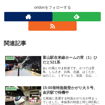
oridonをフォローする
関連記事
富山駅在来線ホームの宵（1）ひ
JR東海
だと521系
あいの風とやま鉄道です。かつては雷
鳥、しらさぎ、白鳥、北越、はくたか、
ゆのくに、くずりゅう、加賀、立山、ト
ワイライト、日本海・・・あぁあげたら
キリがないくらい数多の特急急行が跋扈
していた北陸本線。それが普通列車だら
15:00発特急能登かがり火５号、
JR西日本
けの第三セクターに変わってしまいまし
金沢駅で待機中
た。
七尾線に直通する特急かがり火が停まっ
ていました。本線系の特急と同じ681系に