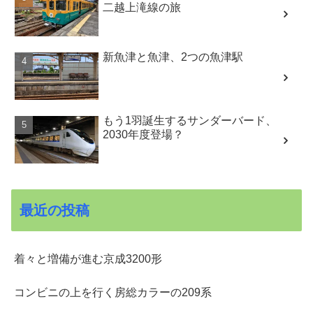
二越上滝線の旅
新魚津と魚津、2つの魚津駅
もう1羽誕生するサンダーバード、
2030年度登場？
最近の投稿
着々と増備が進む京成3200形
コンビニの上を行く房総カラーの209系