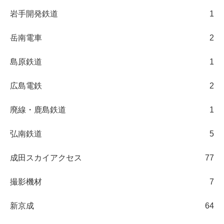
岩手開発鉄道
1
岳南電車
2
島原鉄道
1
広島電鉄
2
廃線・鹿島鉄道
1
弘南鉄道
5
成田スカイアクセス
77
撮影機材
7
新京成
64