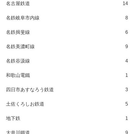
名古屋鉄道
14
名鉄岐阜市内線
8
名鉄揖斐線
6
名鉄美濃町線
9
名鉄谷汲線
4
和歌山電鐵
1
四日市あすなろう鉄道
3
土佐くろしお鉄道
5
地下鉄
1
大井川鐵道
9