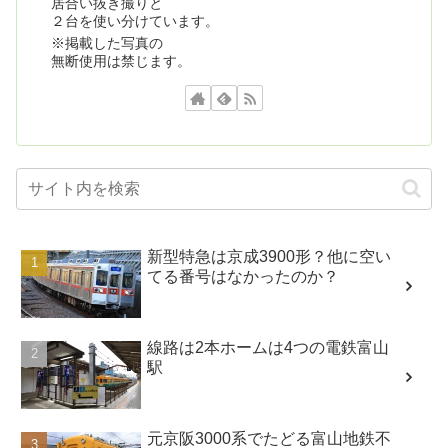
居合い抜き撮りと
２台を使い分けています。
※掲載した写真の
無断使用は禁じます。
新型特急は京成3900形？他に空い
てる番号はなかったのか？
線路は2本ホームは4つの電鉄富山
駅
元京阪3000系でたどる富山地鉄不