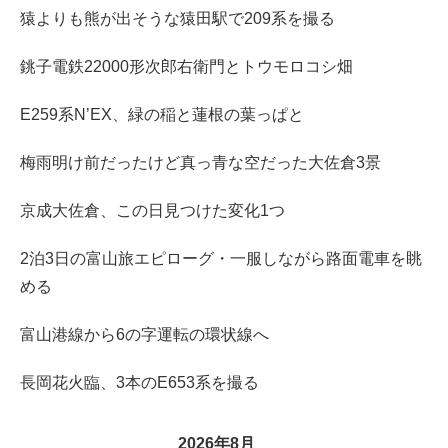
猿よりも熊が出そうな猿田駅で209系を撮る
銚子電鉄22000形次郎右衛門とトウモロコシ畑
E259系N’EX、緑の稲と蓮根の葉っぱと
梅雨明け前だったけど真っ青な空だった大佐倉3景
京成大佐倉、この日見つけた変化1つ
2泊3日の富山旅エピローグ・一服しながら路面電車を眺
める
富山港線から6の字運転の環状線へ
長岡花火臨、3本のE653系を撮る
2026年8月