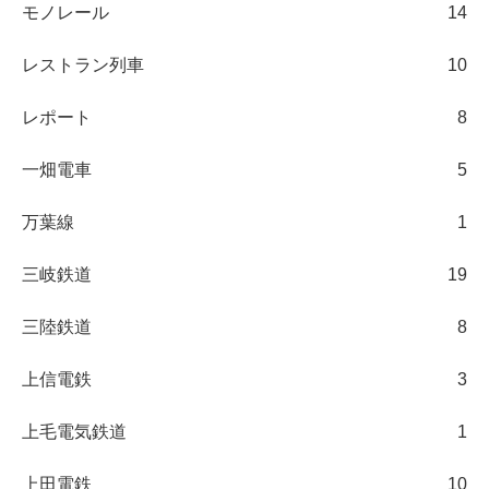
モノレール
14
レストラン列車
10
レポート
8
一畑電車
5
万葉線
1
三岐鉄道
19
三陸鉄道
8
上信電鉄
3
上毛電気鉄道
1
上田電鉄
10