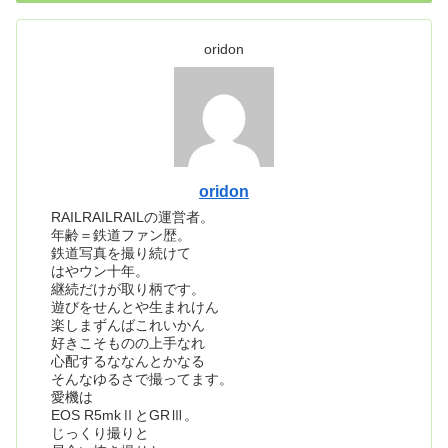
oridon
oridon
RAILRAILRAILの運営者。
年齢＝鉄道ファン歴。
鉄道写真を撮り続けて
はやウン十年。
継続だけが取り柄です。
遊びをせんとや生まれけん
楽しまずんばこれいかん
好きこそものの上手なれ
心配するななんとかなる
そんなゆるさで撮ってます。
愛機は
EOS R5mkⅡとGRⅢ。
じっくり撮りと