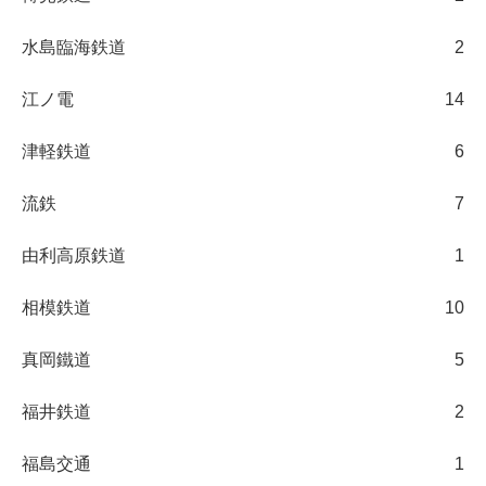
水島臨海鉄道
2
江ノ電
14
津軽鉄道
6
流鉄
7
由利高原鉄道
1
相模鉄道
10
真岡鐵道
5
福井鉄道
2
福島交通
1