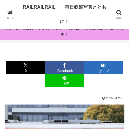
RAILRAILRAIL 毎日鉄道写真ととも
RAILRAILRAIL 毎日鉄道写真とともに！
ホーム
検索
に！
鉄道写真を毎日UPしてます。千葉をベースに日本全国東に西に南へ北へ活動
中！
X
Facebook
はてブ
LINE
2025.04.23