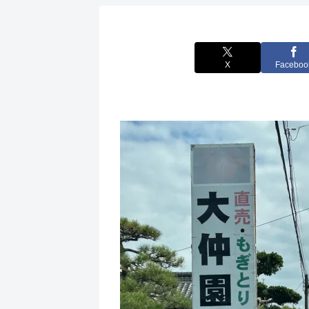
X
Faceboo