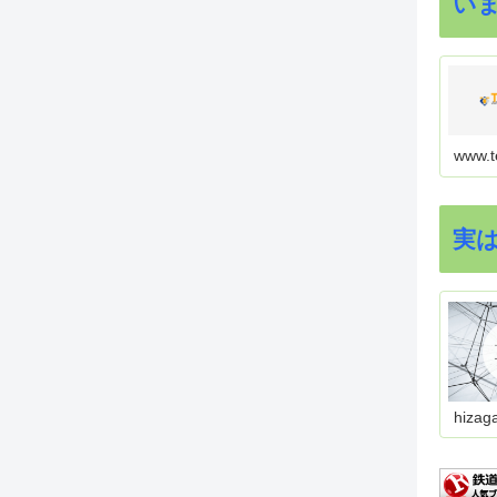
い
www.t
実
hizag