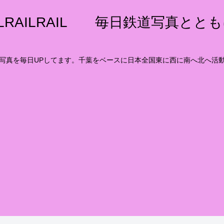
ILRAILRAIL 毎日鉄道写真とと
写真を毎日UPしてます。千葉をベースに日本全国東に西に南へ北へ活