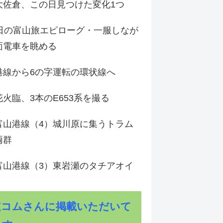
大佐倉、この日見つけた変化1つ
3日の富山旅エピローグ・一服しなが
面電車を眺める
港線から6の字運転の環状線へ
火臨、3本のE653系を撮る
富山港線（4）城川原に集うトラム
両群
富山港線（3）東岩瀬のタチアオイ
道コムさんに掲載いただいて