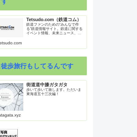
ます
Tetsudo.com（鉄道コム）
鉄道ファンのための“みんなで作
る”鉄道情報サイト。鉄道に関する
イベント情報、未来ニュース、車
両トピックスを掲載。インターネ
ット上の公式リリース、ブログ、
etsudo.com
動画、つぶやきなどを集めたリン
ク集や、参加型ゲーム「駅つなゲ
ー」も提供。
は徒歩旅行もしてるんです
街道道中膝ガタガタ
歩いて歩いて旅します。ただいま
東海道五十三次編！
atagata.xyz