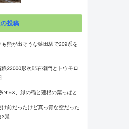
近の投稿
りも熊が出そうな猿田駅で209系を
鉄22000形次郎右衛門とトウモロ
畑
9系N’EX、緑の稲と蓮根の葉っぱと
明け前だったけど真っ青な空だった
倉3景