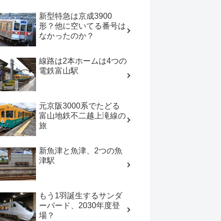
新型特急は京成3900
形？他に空いてる番号は
なかったのか？
線路は2本ホームは4つの
電鉄富山駅
元京阪3000系でたどる
富山地鉄不二越上滝線の
旅
新魚津と魚津、2つの魚
津駅
もう1羽誕生するサンダ
ーバード、2030年度登
場？