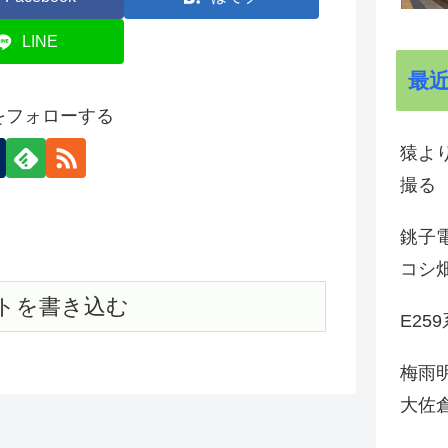
LINE
最
onをフォローする
猿よ
撮る
銚子電
コシ
トを書き込む
E25
梅雨
大佐