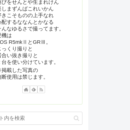
遊びをせんとや生まれけん
楽しまずんばこれいかん
好きこそものの上手なれ
心配するななんとかなる
そんなゆるさで撮ってます。
愛機は
EOS R5mkⅡとGRⅢ。
じっくり撮りと
居合い抜き撮りと
２台を使い分けています。
※掲載した写真の
無断使用は禁じます。