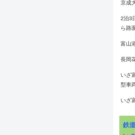
京成
2泊
ら路
富山
長岡花
いざ
型車
いざ
鉄