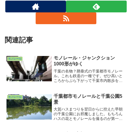
関連記事
モノレール・ジャンクション
モノレール
1000形がゆく
千葉の名物？懸垂式の千葉都市モノレー
ル。これも鉄道の一種です。ぜひ高いと
ころからぶら下がって千葉市内散歩をし
てみませんか？
千葉都市モノレールと千葉公園5
モノレール
景
大賀ハスまつりを翌日からに控えた早朝
の千葉公園にお邪魔しました。もちろん
ハスの花とモノレールを撮るのが第一命
題。しかしそういう狙いで撮ってる人は
いなかったみたいですねぇ。こんな組み