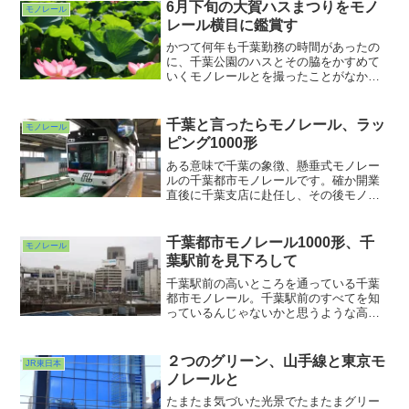
合わせ、ここでしか撮れないのにもった
6月下旬の大賀ハスまつりをモノ
モノレール
いない・・・。で、人が増えてきてしま
レール横目に鑑賞す
ったのでハス撮影は一旦終了。
かつて何年も千葉勤務の時間があったの
に、千葉公園のハスとその脇をかすめて
いくモノレールとを撮ったことがなかっ
た・・・！ということで行ってみまし
た。行ったのは6月19日。折しも大賀ハス
まつりが始まる前日でした。ご存知のよ
千葉と言ったらモノレール、ラッ
モノレール
うに、ハスの花は日の出頃から開き始め
ピング1000形
午前中に満開となり、
ある意味で千葉の象徴、懸垂式モノレー
ルの千葉都市モノレールです。確か開業
直後に千葉支店に赴任し、その後モノレ
ールとのご縁が続きます。浜松町、立
川、大船とモノレールが走ってるところ
が職場のエリアに含まれることが何度か
千葉都市モノレール1000形、千
モノレール
ありました。モノレール見て...
葉駅前を見下ろして
千葉駅前の高いところを通っている千葉
都市モノレール。千葉駅前のすべてを知
っているんじゃないかと思うような高み
にいらっしゃいますwww。もうすぐそこ
からの景色がまた変わろうとしていま
す。変化前を見るなら今・・・なんです
２つのグリーン、山手線と東京モ
JR東日本
が・・・
ノレールと
たまたま気づいた光景でたまたまグリー