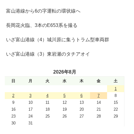
富山港線から6の字運転の環状線へ
長岡花火臨、3本のE653系を撮る
いざ富山港線（4）城川原に集うトラム型車両群
いざ富山港線（3）東岩瀬のタチアオイ
2026年8月
日
月
火
水
木
金
土
1
2
3
4
5
6
7
8
9
10
11
12
13
14
15
16
17
18
19
20
21
22
23
24
25
26
27
28
29
30
31