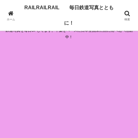
RAILRAILRAIL 毎日鉄道写真ととも
RAILRAILRAIL 毎日鉄道写真とともに！
ホーム
検索
に！
鉄道写真を毎日UPしてます。千葉をベースに日本全国東に西に南へ北へ活動
中！