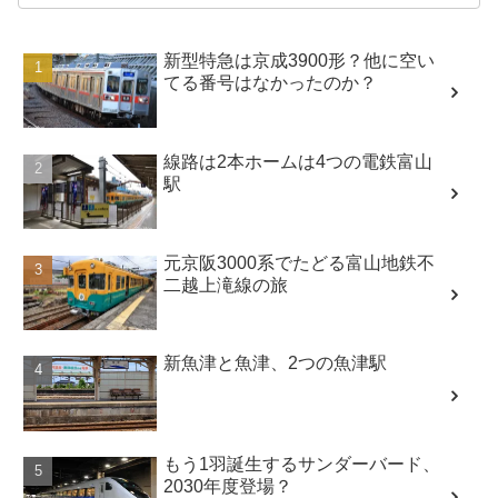
新型特急は京成3900形？他に空い
てる番号はなかったのか？
線路は2本ホームは4つの電鉄富山
駅
元京阪3000系でたどる富山地鉄不
二越上滝線の旅
新魚津と魚津、2つの魚津駅
もう1羽誕生するサンダーバード、
2030年度登場？