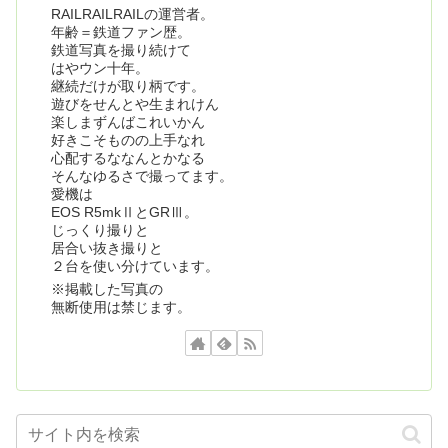
RAILRAILRAILの運営者。
年齢＝鉄道ファン歴。
鉄道写真を撮り続けて
はやウン十年。
継続だけが取り柄です。
遊びをせんとや生まれけん
楽しまずんばこれいかん
好きこそものの上手なれ
心配するななんとかなる
そんなゆるさで撮ってます。
愛機は
EOS R5mkⅡとGRⅢ。
じっくり撮りと
居合い抜き撮りと
２台を使い分けています。
※掲載した写真の
無断使用は禁じます。