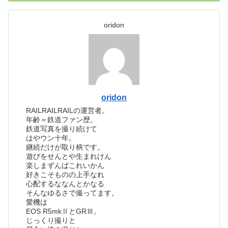
oridon
oridon
RAILRAILRAILの運営者。
年齢＝鉄道ファン歴。
鉄道写真を撮り続けて
はやウン十年。
継続だけが取り柄です。
遊びをせんとや生まれけん
楽しまずんばこれいかん
好きこそものの上手なれ
心配するななんとかなる
そんなゆるさで撮ってます。
愛機は
EOS R5mkⅡとGRⅢ。
じっくり撮りと