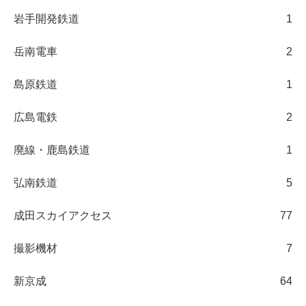
岩手開発鉄道
1
岳南電車
2
島原鉄道
1
広島電鉄
2
廃線・鹿島鉄道
1
弘南鉄道
5
成田スカイアクセス
77
撮影機材
7
新京成
64