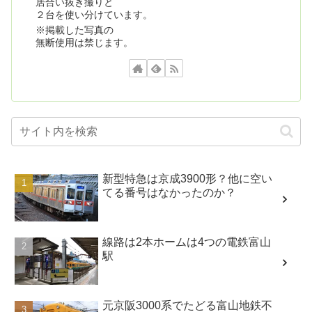
居合い抜き撮りと
２台を使い分けています。
※掲載した写真の
無断使用は禁じます。
新型特急は京成3900形？他に空い
てる番号はなかったのか？
線路は2本ホームは4つの電鉄富山
駅
元京阪3000系でたどる富山地鉄不