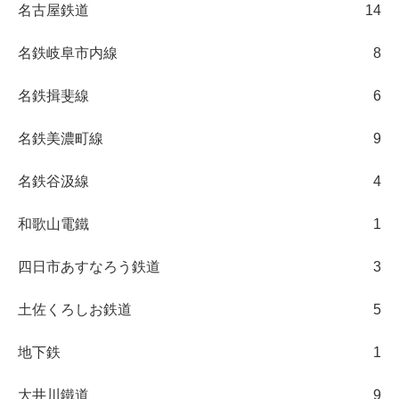
名古屋鉄道
14
名鉄岐阜市内線
8
名鉄揖斐線
6
名鉄美濃町線
9
名鉄谷汲線
4
和歌山電鐵
1
四日市あすなろう鉄道
3
土佐くろしお鉄道
5
地下鉄
1
大井川鐵道
9