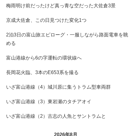
梅雨明け前だったけど真っ青な空だった大佐倉3景
京成大佐倉、この日見つけた変化1つ
2泊3日の富山旅エピローグ・一服しながら路面電車を眺
める
富山港線から6の字運転の環状線へ
長岡花火臨、3本のE653系を撮る
いざ富山港線（4）城川原に集うトラム型車両群
いざ富山港線（3）東岩瀬のタチアオイ
いざ富山港線（2）古志の人魚とサントラムと
2026年8月