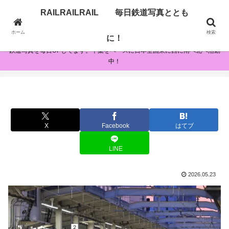
RAILRAILRAIL 毎日鉄道写真ととも
RAILRAILRAIL 毎日鉄道写真とともに！
ホーム
検索
に！
鉄道写真を毎日UPしてます。千葉をベースに日本全国東に西に南へ北へ活動
中！
X
Facebook
はてブ
LINE
2026.05.23