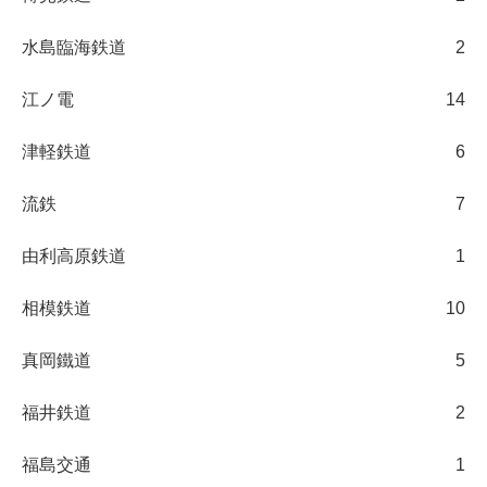
水島臨海鉄道
2
江ノ電
14
津軽鉄道
6
流鉄
7
由利高原鉄道
1
相模鉄道
10
真岡鐵道
5
福井鉄道
2
福島交通
1