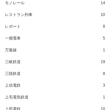
モノレール
14
レストラン列車
10
レポート
8
一畑電車
5
万葉線
1
三岐鉄道
19
三陸鉄道
8
上信電鉄
3
上毛電気鉄道
1
上田電鉄
10