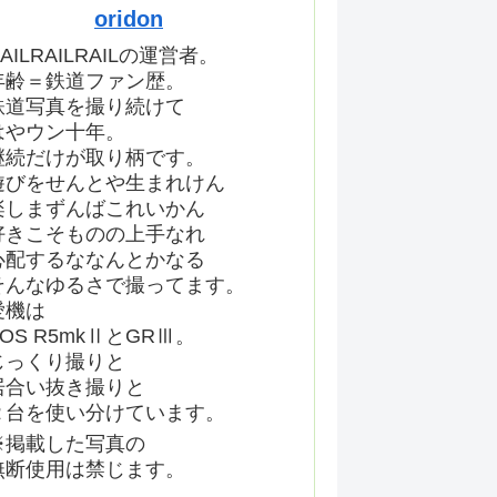
oridon
AILRAILRAILの運営者。
年齢＝鉄道ファン歴。
鉄道写真を撮り続けて
はやウン十年。
継続だけが取り柄です。
遊びをせんとや生まれけん
楽しまずんばこれいかん
好きこそものの上手なれ
心配するななんとかなる
そんなゆるさで撮ってます。
愛機は
EOS R5mkⅡとGRⅢ。
じっくり撮りと
居合い抜き撮りと
２台を使い分けています。
※掲載した写真の
無断使用は禁じます。