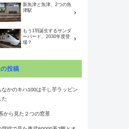
新魚津と魚津、2つの魚
津駅
もう1羽誕生するサンダ
ーバード、2030年度登
場？
近の投稿
ちなかのキハ100は干し芋ラッピン
した
1系から見た２つの窓景
突端で見た東武60000系2態とオ