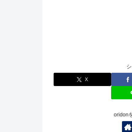
シ
X
orid