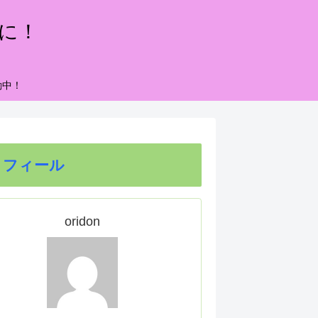
もに！
動中！
ロフィール
oridon