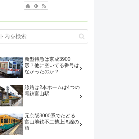
新型特急は京成3900
形？他に空いてる番号は
なかったのか？
線路は2本ホームは4つの
電鉄富山駅
元京阪3000系でたどる
富山地鉄不二越上滝線の
旅