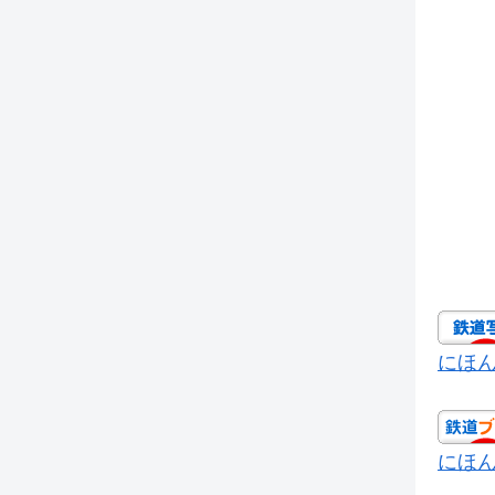
にほ
にほ