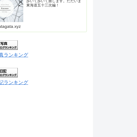
歩いて歩いて旅します。ただいま
東海道五十三次編！
atagata.xyz
真ランキング
記ランキング