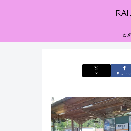
RA
鉄道
X
Faceboo