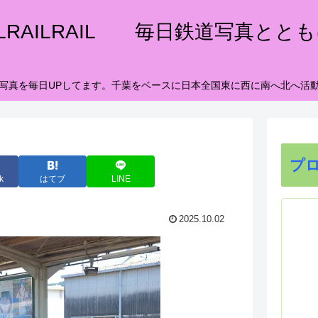
ILRAILRAIL 毎日鉄道写真とと
写真を毎日UPしてます。千葉をベースに日本全国東に西に南へ北へ活
プ
k
はてブ
LINE
2025.10.02