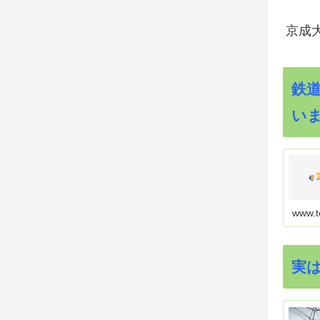
京成
鉄
い
www.t
実