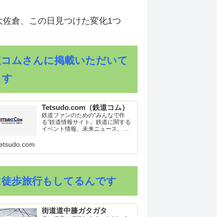
大佐倉、この日見つけた変化1つ
道コムさんに掲載いただいて
ます
Tetsudo.com（鉄道コム）
鉄道ファンのための“みんなで作
る”鉄道情報サイト。鉄道に関する
イベント情報、未来ニュース、車
両トピックスを掲載。インターネ
ット上の公式リリース、ブログ、
etsudo.com
動画、つぶやきなどを集めたリン
ク集や、参加型ゲーム「駅つなゲ
ー」も提供。
は徒歩旅行もしてるんです
街道道中膝ガタガタ