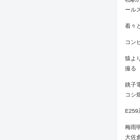
ール
着々と
コン
猿よ
撮る
銚子電
コシ
E25
梅雨
大佐