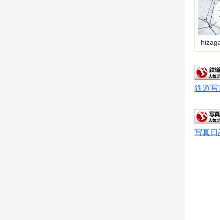
hizag
鉄道写
写真日