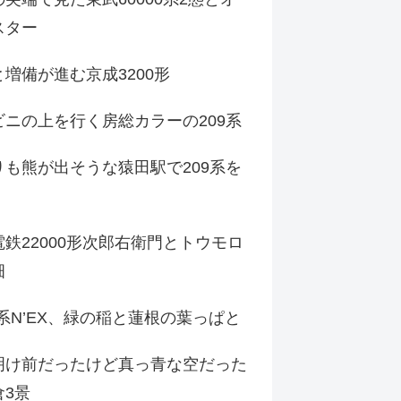
スター
増備が進む京成3200形
ビニの上を行く房総カラーの209系
りも熊が出そうな猿田駅で209系を
鉄22000形次郎右衛門とトウモロ
畑
9系N’EX、緑の稲と蓮根の葉っぱと
明け前だったけど真っ青な空だった
倉3景