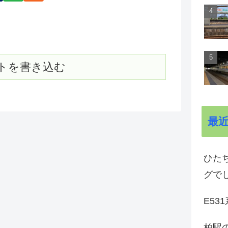
トを書き込む
最
ひた
グで
E53
柏駅の