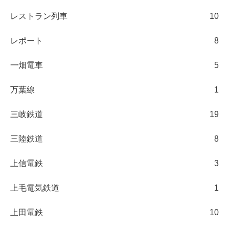
レストラン列車
10
レポート
8
一畑電車
5
万葉線
1
三岐鉄道
19
三陸鉄道
8
上信電鉄
3
上毛電気鉄道
1
上田電鉄
10