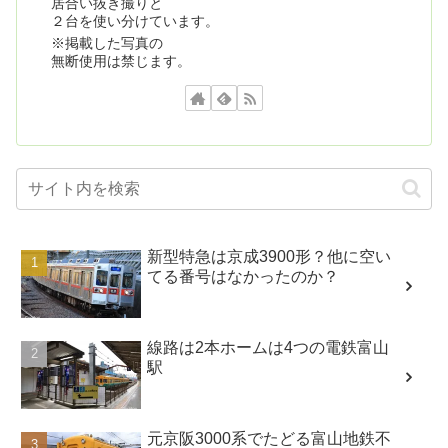
居合い抜き撮りと
２台を使い分けています。
※掲載した写真の
無断使用は禁じます。
新型特急は京成3900形？他に空い
てる番号はなかったのか？
線路は2本ホームは4つの電鉄富山
駅
元京阪3000系でたどる富山地鉄不