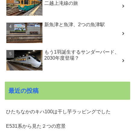
二越上滝線の旅
新魚津と魚津、2つの魚津駅
もう1羽誕生するサンダーバード、
2030年度登場？
最近の投稿
ひたちなかのキハ100は干し芋ラッピングでした
E531系から見た２つの窓景