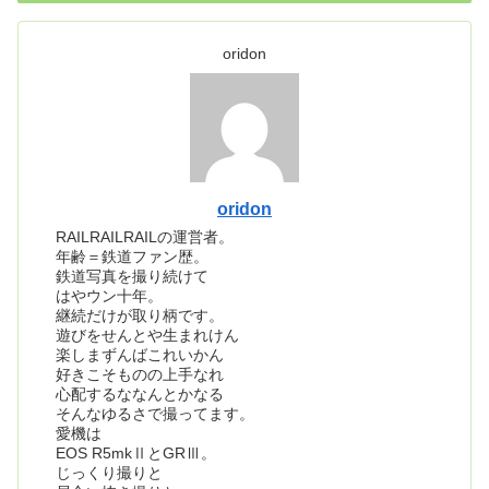
oridon
oridon
RAILRAILRAILの運営者。
年齢＝鉄道ファン歴。
鉄道写真を撮り続けて
はやウン十年。
継続だけが取り柄です。
遊びをせんとや生まれけん
楽しまずんばこれいかん
好きこそものの上手なれ
心配するななんとかなる
そんなゆるさで撮ってます。
愛機は
EOS R5mkⅡとGRⅢ。
じっくり撮りと