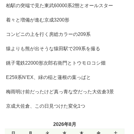
柏駅の突端で見た東武60000系2態とオールスター
着々と増備が進む京成3200形
コンビニの上を行く房総カラーの209系
猿よりも熊が出そうな猿田駅で209系を撮る
銚子電鉄22000形次郎右衛門とトウモロコシ畑
E259系N’EX、緑の稲と蓮根の葉っぱと
梅雨明け前だったけど真っ青な空だった大佐倉3景
京成大佐倉、この日見つけた変化1つ
2026年8月
日
月
火
水
木
金
土