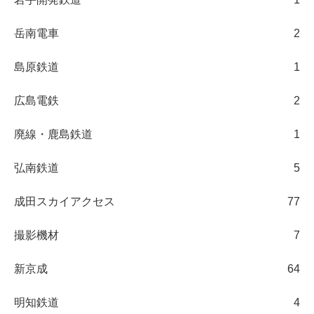
岳南電車
2
島原鉄道
1
広島電鉄
2
廃線・鹿島鉄道
1
弘南鉄道
5
成田スカイアクセス
77
撮影機材
7
新京成
64
明知鉄道
4