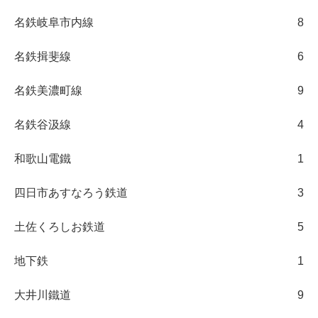
名鉄岐阜市内線
8
名鉄揖斐線
6
名鉄美濃町線
9
名鉄谷汲線
4
和歌山電鐵
1
四日市あすなろう鉄道
3
土佐くろしお鉄道
5
地下鉄
1
大井川鐵道
9