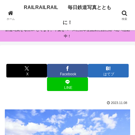
RAILRAILRAIL 毎日鉄道写真ととも
RAILRAILRAIL 毎日鉄道写真とともに！
ホーム
検索
に！
鉄道写真を毎日UPしてます。千葉をベースに日本全国東に西に南へ北へ活動
中！
X
Facebook
はてブ
LINE
2023.11.08