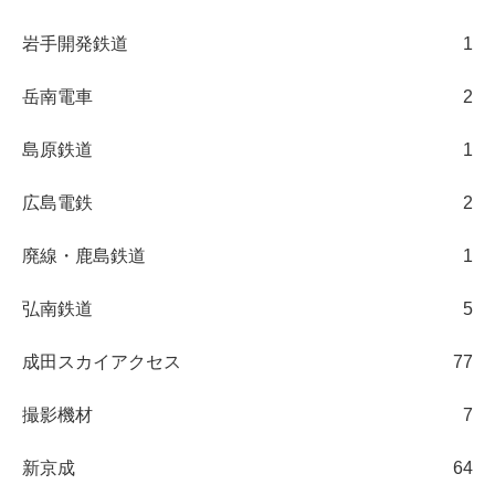
岩手開発鉄道
1
岳南電車
2
島原鉄道
1
広島電鉄
2
廃線・鹿島鉄道
1
弘南鉄道
5
成田スカイアクセス
77
撮影機材
7
新京成
64