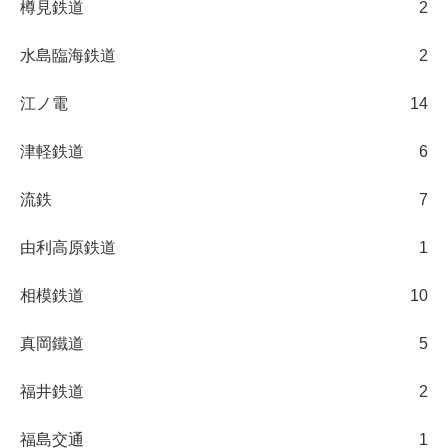
樽見鉄道
2
水島臨海鉄道
2
江ノ電
14
津軽鉄道
6
流鉄
7
由利高原鉄道
1
相模鉄道
10
真岡鐵道
5
福井鉄道
2
福島交通
1