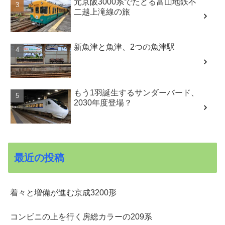
元京阪3000系でたどる富山地鉄不
二越上滝線の旅
新魚津と魚津、2つの魚津駅
もう1羽誕生するサンダーバード、
2030年度登場？
最近の投稿
着々と増備が進む京成3200形
コンビニの上を行く房総カラーの209系