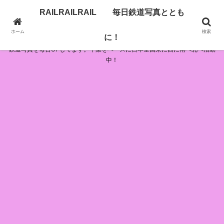
RAILRAILRAIL 毎日鉄道写真ととも
RAILRAILRAIL 毎日鉄道写真とともに！
ホーム
検索
に！
鉄道写真を毎日UPしてます。千葉をベースに日本全国東に西に南へ北へ活動
中！