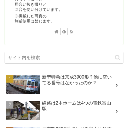
居合い抜き撮りと
２台を使い分けています。
※掲載した写真の
無断使用は禁じます。
新型特急は京成3900形？他に空い
てる番号はなかったのか？
線路は2本ホームは4つの電鉄富山
駅