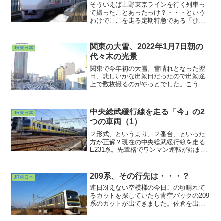
そういえば上野東京ラインを行く列車っ
て撮ったことあったっけ？・・・という
わけでここを走る定期特急である「ひた
ち」を撮ってみました。E657系、ここを
走るようになって目にする機会が増えた
気がします。総武線ユーザーだとそんな
関東の大雪、2022年1月7日朝の
JR東日本
感じですよねwww。...
代々木の光景
関東で今年初の大雪。雪晴れとなった翌
日、悲しいかな出勤日だったので出勤途
上で数枚撮るのがやっとでした。こうい
う時コンパクトなGRⅢは重宝します。今
回の写真は柵をクリアすべく片手バンザ
イで撮ってました。見慣れた都心の光景
中央総武緩行線を走る「今」の2
JR東日本
も白く塗られると見栄えが変わります
つの車両（1）
ね。今から次の降雪が待ち遠しいなぁな
んていうのは不謹慎？？？www
２形式、というより、２番台、といった
方が正解？現在の中央総武緩行線を走る
E231系。先輩格でワンマン運転が始まる
と転出するとの噂の０番台。後輩格で山
手線から転勤してきた500番台。鉄分のな
い人はこの２つの車両の違いに気づいて
209系、その行先は・・・？
JR東日本
いないだろうなぁ・・・。ホームで目に
連日冴えない空模様の今日この頃晴れて
する車体の横っ腹はほぼ同じですからね
るカットを探していたら青空バックの209
ぇ・・・。
系のカットが出てきました。佐倉を出発
して成田線との３線区間を銚子を目指す
総武本線各停。房総のこの田園風景の中