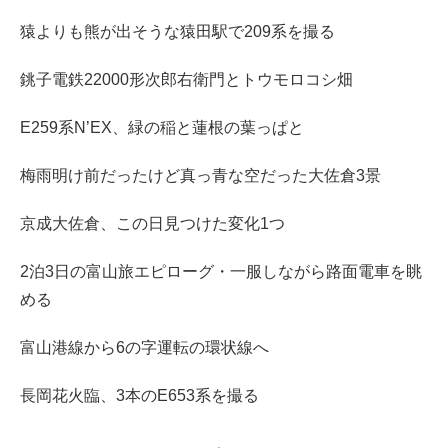
猿よりも熊が出そうな猿田駅で209系を撮る
銚子電鉄22000形次郎右衛門とトウモロコシ畑
E259系N’EX、緑の稲と蓮根の葉っぱと
梅雨明け前だったけど真っ青な空だった大佐倉3景
京成大佐倉、この日見つけた変化1つ
2泊3日の富山旅エピローグ・一服しながら路面電車を眺
める
富山港線から6の字運転の環状線へ
長岡花火臨、3本のE653系を撮る