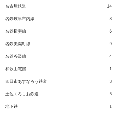
名古屋鉄道
14
名鉄岐阜市内線
8
名鉄揖斐線
6
名鉄美濃町線
9
名鉄谷汲線
4
和歌山電鐵
1
四日市あすなろう鉄道
3
土佐くろしお鉄道
5
地下鉄
1