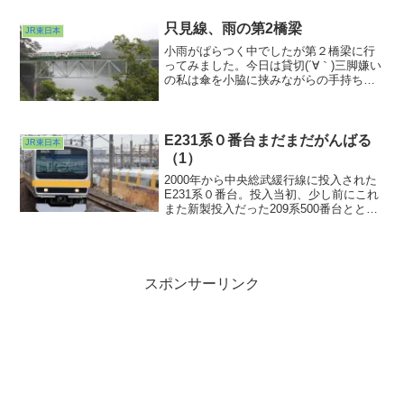
を走るようになってどれほどの時間が経
ったのでしょうか？・...
只見線、雨の第2橋梁
JR東日本
小雨がぱらつく中でしたが第２橋梁に行
ってみました。今日は貸切(´∀｀)三脚嫌い
の私は傘を小脇に挟みながらの手持ち。
これは２カット撮ったうちの１カット。
昨日よりは川霧が薄かったですがそん時
はちょっと車両主体的に・・・今度は朝
日さす中会いたいぞ...
E231系０番台まだまだがんばる
JR東日本
（1）
2000年から中央総武緩行線に投入された
E231系０番台。投入当初、少し前にこれ
また新製投入だった209系500番台ととも
に、今までの103系や201系のストレート
車体と違って幅広車体になることから、
定員が増加する、とかラッシュ時若干の
混雑緩和があるかも、とかニュースでも
度々取り上げられていたことを思い出し
スポンサーリンク
ます。