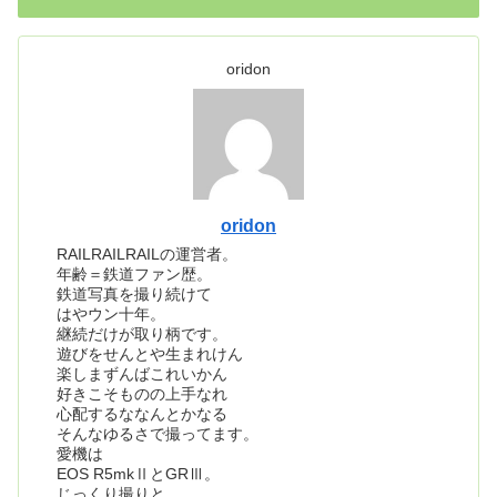
oridon
oridon
RAILRAILRAILの運営者。
年齢＝鉄道ファン歴。
鉄道写真を撮り続けて
はやウン十年。
継続だけが取り柄です。
遊びをせんとや生まれけん
楽しまずんばこれいかん
好きこそものの上手なれ
心配するななんとかなる
そんなゆるさで撮ってます。
愛機は
EOS R5mkⅡとGRⅢ。
じっくり撮りと