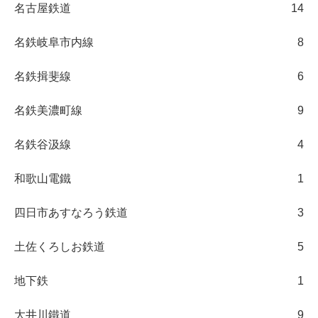
名古屋鉄道
14
名鉄岐阜市内線
8
名鉄揖斐線
6
名鉄美濃町線
9
名鉄谷汲線
4
和歌山電鐵
1
四日市あすなろう鉄道
3
土佐くろしお鉄道
5
地下鉄
1
大井川鐵道
9