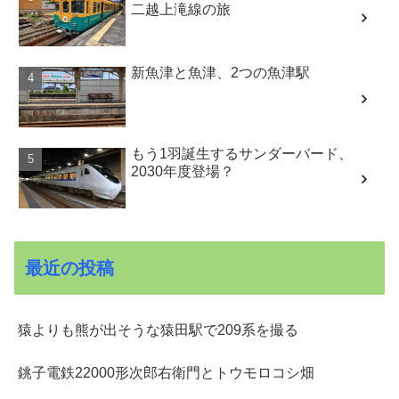
二越上滝線の旅
新魚津と魚津、2つの魚津駅
もう1羽誕生するサンダーバード、
2030年度登場？
最近の投稿
猿よりも熊が出そうな猿田駅で209系を撮る
銚子電鉄22000形次郎右衛門とトウモロコシ畑