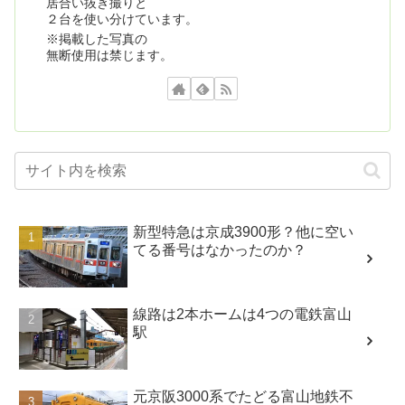
居合い抜き撮りと
２台を使い分けています。
※掲載した写真の
無断使用は禁じます。
新型特急は京成3900形？他に空い
てる番号はなかったのか？
線路は2本ホームは4つの電鉄富山
駅
元京阪3000系でたどる富山地鉄不