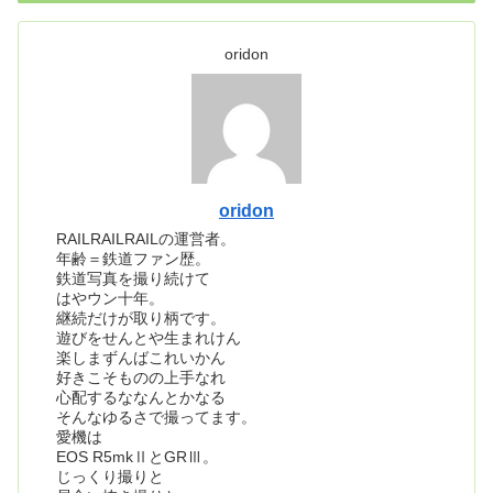
oridon
oridon
RAILRAILRAILの運営者。
年齢＝鉄道ファン歴。
鉄道写真を撮り続けて
はやウン十年。
継続だけが取り柄です。
遊びをせんとや生まれけん
楽しまずんばこれいかん
好きこそものの上手なれ
心配するななんとかなる
そんなゆるさで撮ってます。
愛機は
EOS R5mkⅡとGRⅢ。
じっくり撮りと