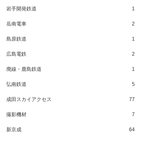
岩手開発鉄道
1
岳南電車
2
島原鉄道
1
広島電鉄
2
廃線・鹿島鉄道
1
弘南鉄道
5
成田スカイアクセス
77
撮影機材
7
新京成
64