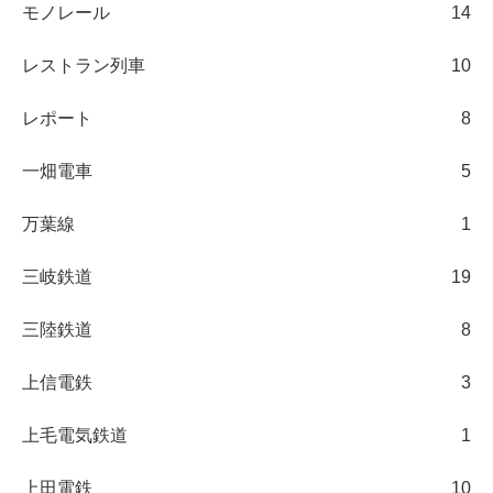
モノレール
14
レストラン列車
10
レポート
8
一畑電車
5
万葉線
1
三岐鉄道
19
三陸鉄道
8
上信電鉄
3
上毛電気鉄道
1
上田電鉄
10