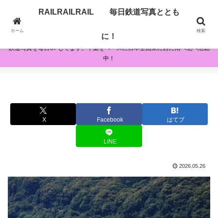
RAILRAILRAIL 毎日鉄道写真ととも
RAILRAILRAIL 毎日鉄道写真とともに！
ホーム
検索
に！
鉄道写真を毎日UPしてます。千葉をベースに日本全国東に西に南へ北へ活動
中！
X
Facebook
はてブ
LINE
2026.05.26