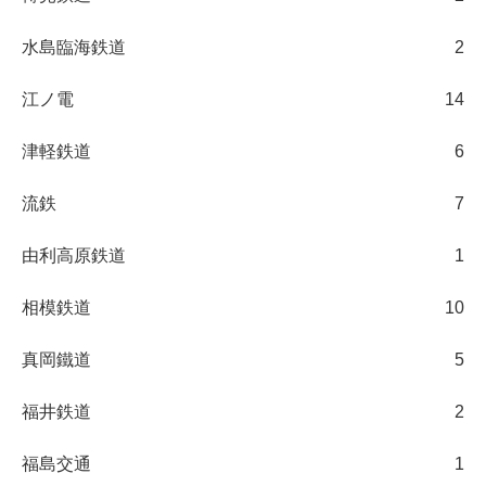
水島臨海鉄道
2
江ノ電
14
津軽鉄道
6
流鉄
7
由利高原鉄道
1
相模鉄道
10
真岡鐵道
5
福井鉄道
2
福島交通
1