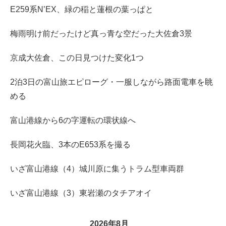
E259系N’EX、緑の稲と蓮根の葉っぱと
梅雨明け前だったけど真っ青な空だった大佐倉3景
京成大佐倉、この日見つけた変化1つ
2泊3日の富山旅エピローグ・一服しながら路面電車を眺
める
富山港線から6の字運転の環状線へ
長岡花火臨、3本のE653系を撮る
いざ富山港線（4）城川原に集うトラム型車両群
いざ富山港線（3）東岩瀬のタチアオイ
2026年8月