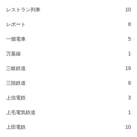
レストラン列車
10
レポート
8
一畑電車
5
万葉線
1
三岐鉄道
19
三陸鉄道
8
上信電鉄
3
上毛電気鉄道
1
上田電鉄
10