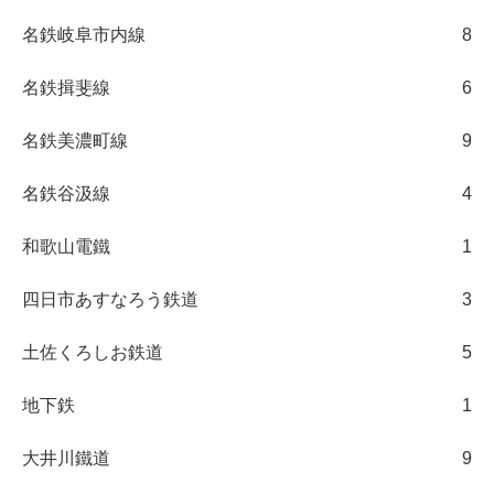
名鉄岐阜市内線
8
名鉄揖斐線
6
名鉄美濃町線
9
名鉄谷汲線
4
和歌山電鐵
1
四日市あすなろう鉄道
3
土佐くろしお鉄道
5
地下鉄
1
大井川鐵道
9