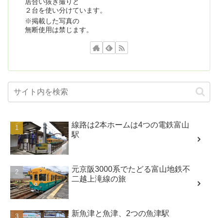
居合い抜き撮りと
２台を使い分けています。
※掲載した写真の
無断使用は禁じます。
線路は2本ホームは4つの電鉄富山
駅
元京阪3000系でたどる富山地鉄不
二越上滝線の旅
新魚津と魚津、2つの魚津駅