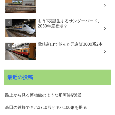
もう1羽誕生するサンダーバード、
2030年度登場？
電鉄富山で並んだ元京阪3000系2本
最近の投稿
路上から見る博物館のような那珂湊駅6景
高田の鉄橋でキハ3710形とキハ100形を撮る