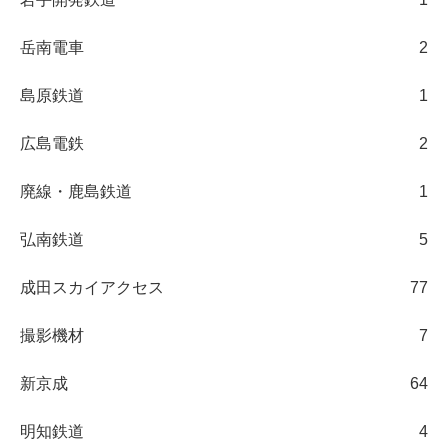
岳南電車
2
島原鉄道
1
広島電鉄
2
廃線・鹿島鉄道
1
弘南鉄道
5
成田スカイアクセス
77
撮影機材
7
新京成
64
明知鉄道
4