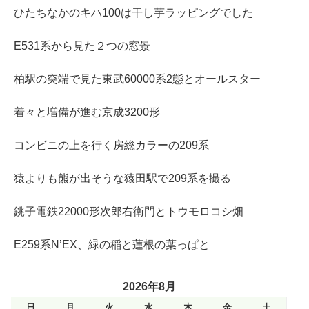
ひたちなかのキハ100は干し芋ラッピングでした
E531系から見た２つの窓景
柏駅の突端で見た東武60000系2態とオールスター
着々と増備が進む京成3200形
コンビニの上を行く房総カラーの209系
猿よりも熊が出そうな猿田駅で209系を撮る
銚子電鉄22000形次郎右衛門とトウモロコシ畑
E259系N’EX、緑の稲と蓮根の葉っぱと
2026年8月
日
月
火
水
木
金
土