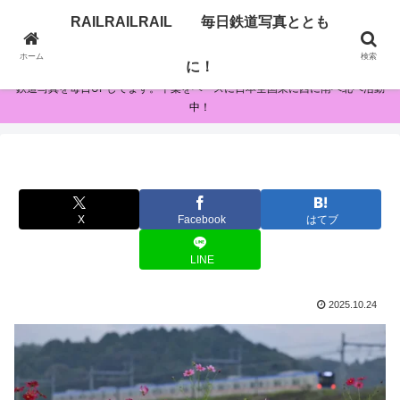
RAILRAILRAIL 毎日鉄道写真ととも
RAILRAILRAIL 毎日鉄道写真とともに！
ホーム
検索
に！
鉄道写真を毎日UPしてます。千葉をベースに日本全国東に西に南へ北へ活動
中！
X
Facebook
はてブ
LINE
2025.10.24