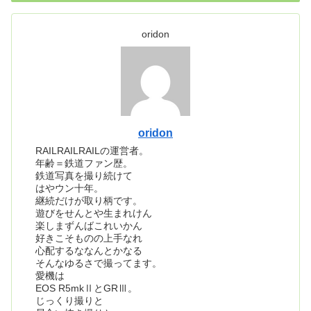
oridon
oridon
RAILRAILRAILの運営者。
年齢＝鉄道ファン歴。
鉄道写真を撮り続けて
はやウン十年。
継続だけが取り柄です。
遊びをせんとや生まれけん
楽しまずんばこれいかん
好きこそものの上手なれ
心配するななんとかなる
そんなゆるさで撮ってます。
愛機は
EOS R5mkⅡとGRⅢ。
じっくり撮りと