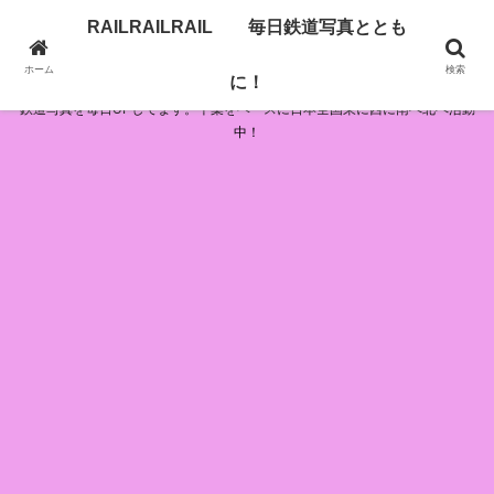
RAILRAILRAIL 毎日鉄道写真ととも
RAILRAILRAIL 毎日鉄道写真とともに！
ホーム
検索
に！
鉄道写真を毎日UPしてます。千葉をベースに日本全国東に西に南へ北へ活動
中！