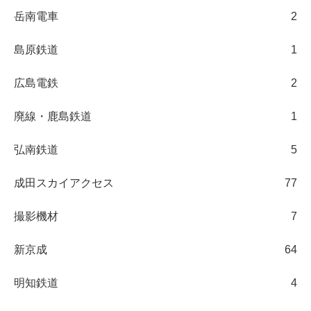
岳南電車
2
島原鉄道
1
広島電鉄
2
廃線・鹿島鉄道
1
弘南鉄道
5
成田スカイアクセス
77
撮影機材
7
新京成
64
明知鉄道
4