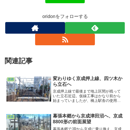
oridonをフォローする
関連記事
変わりゆく京成押上線、四ツ木か
京成
ら立石へ
京成押上線で最後まで地上区間が残って
いた立石近辺。仮線工事はかなり前から
始まっていましたが、橋上駅舎の使用が
終了するというので、その直前の様子を
見に行って来ました。まずは四ツ木から
立石の道中。下り線方に仮線を敷いて上
幕張本郷から京成津田沼へ、京成
京成
り線から高架化していくようですね。過
8800形の前面展望
渡期の光景、残しておかねば。というこ
とであと何回か続きます。
幕張本郷でJRから京成に乗り換え。京成