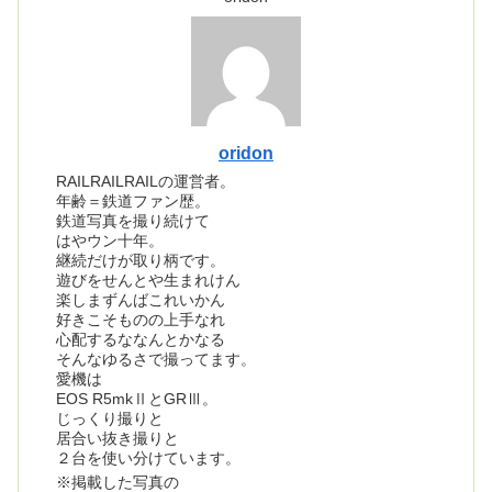
oridon
RAILRAILRAILの運営者。
年齢＝鉄道ファン歴。
鉄道写真を撮り続けて
はやウン十年。
継続だけが取り柄です。
遊びをせんとや生まれけん
楽しまずんばこれいかん
好きこそものの上手なれ
心配するななんとかなる
そんなゆるさで撮ってます。
愛機は
EOS R5mkⅡとGRⅢ。
じっくり撮りと
居合い抜き撮りと
２台を使い分けています。
※掲載した写真の