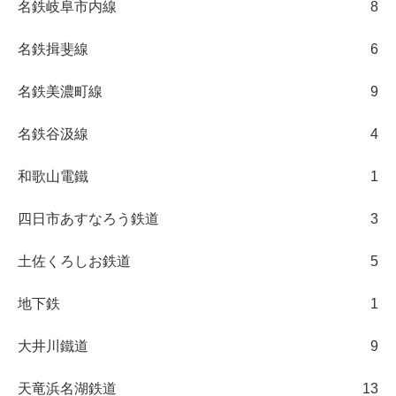
名鉄岐阜市内線
8
名鉄揖斐線
6
名鉄美濃町線
9
名鉄谷汲線
4
和歌山電鐵
1
四日市あすなろう鉄道
3
土佐くろしお鉄道
5
地下鉄
1
大井川鐵道
9
天竜浜名湖鉄道
13