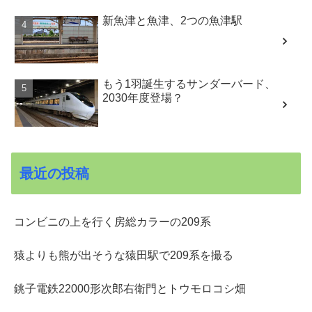
新魚津と魚津、2つの魚津駅
もう1羽誕生するサンダーバード、
2030年度登場？
最近の投稿
コンビニの上を行く房総カラーの209系
猿よりも熊が出そうな猿田駅で209系を撮る
銚子電鉄22000形次郎右衛門とトウモロコシ畑