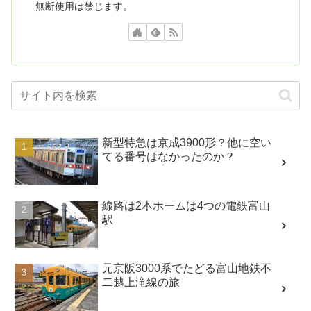
無断使用は禁じます。
新型特急は京成3900形？他に空い
てる番号はなかったのか？
線路は2本ホームは4つの電鉄富山
駅
元京阪3000系でたどる富山地鉄不
二越上滝線の旅