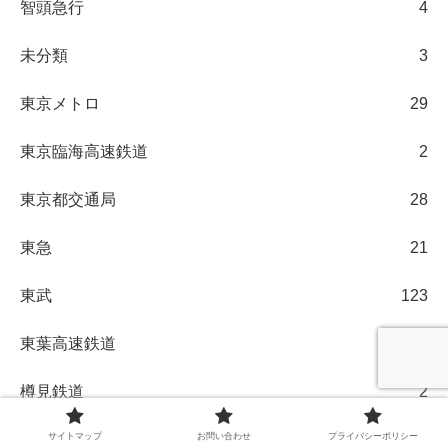
智頭急行
4
未分類
3
東京メトロ
29
東京臨海高速鉄道
2
東京都交通局
28
東急
21
東武
123
東葉高速鉄道
2
樽見鉄道
2
サイトマップ
お問い合わせ
プライバシーポリシー
水島臨海鉄道
2