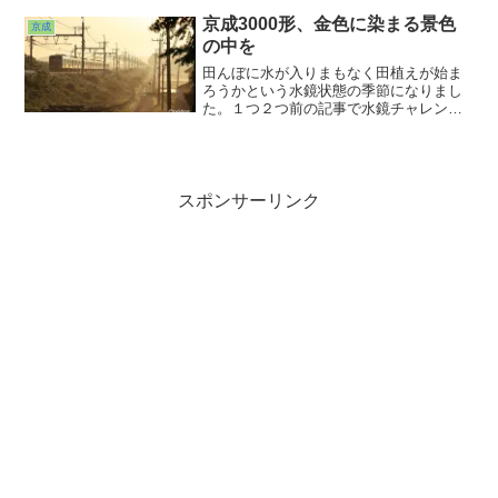
ら北総線に転戦しました。まず１本目は
フリーレン。運行期間が8月9日までなの
京成3000形、金色に染まる景色
京成
でもう終盤戦ですよね。
の中を
田んぼに水が入りまもなく田植えが始ま
ろうかという水鏡状態の季節になりまし
た。１つ２つ前の記事で水鏡チャレンジ
の様子を載せましたが、まぁなかなかう
まくいかないものですw。次回がんばろ
う。そう思って大佐倉駅方向に引き上げ
始めたとき、ふと電車の接近音が。後追
いになるけどただ見送るのはもったいな
スポンサーリンク
いなぁ。