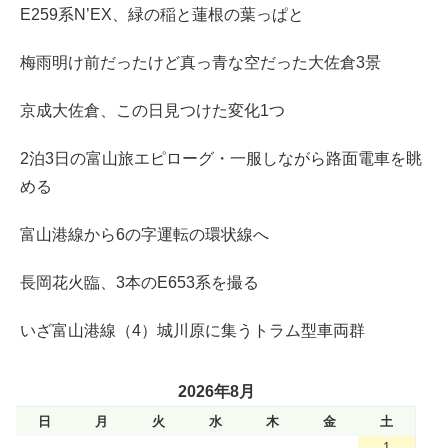
E259系N’EX、緑の稲と蓮根の葉っぱと
梅雨明け前だったけど真っ青な空だった大佐倉3景
京成大佐倉、この日見つけた変化1つ
2泊3日の富山旅エピローグ・一服しながら路面電車を眺
める
富山港線から6の字運転の環状線へ
長岡花火臨、3本のE653系を撮る
いざ富山港線（4）城川原に集うトラム型車両群
2026年8月
日
月
火
水
木
金
土
1