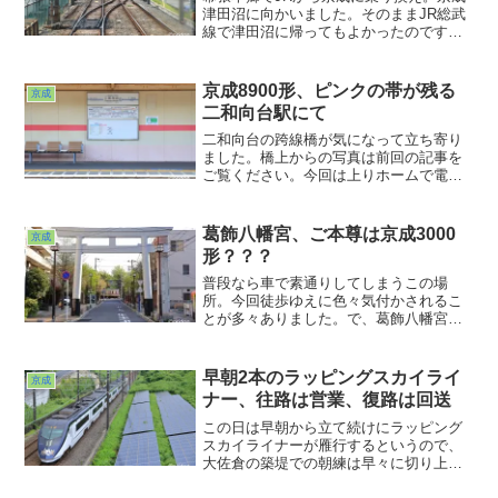
津田沼に向かいました。そのままJR総武
線で津田沼に帰ってもよかったのです
が、用があるところが京成の駅の方が近
かったもので。そう、前回の記事でも取
り上げましたが、JR津田沼駅と京成津田
京成8900形、ピンクの帯が残る
京成
沼駅はかなり離れているんですよ。
二和向台駅にて
二和向台の跨線橋が気になって立ち寄り
ました。橋上からの写真は前回の記事を
ご覧ください。今回は上りホームで電車
を待っている間にちょっと気になって撮
った写真から。二和向台。相対式ホーム
の駅です。上りホームに立つと自然と下
葛飾八幡宮、ご本尊は京成3000
京成
りホームの様子が目に入ってきました。
形？？？
普段なら車で素通りしてしまうこの場
所。今回徒歩ゆえに色々気付かされるこ
とが多々ありました。で、葛飾八幡宮の
大鳥居です。普段なら国道14号への合流
待ちが列をなすこの場所。この日は早朝
ということもあって、クイリアすべき障
早朝2本のラッピングスカイライ
京成
害物は１つもありませんでした。ま、私
ナー、往路は営業、復路は回送
的には京成の電車がご本尊でも全然構い
ませんけどねwww
この日は早朝から立て続けにラッピング
スカイライナーが雁行するというので、
大佐倉の築堤での朝練は早々に切り上
げ、いつもより速い時間帯に京成本線か