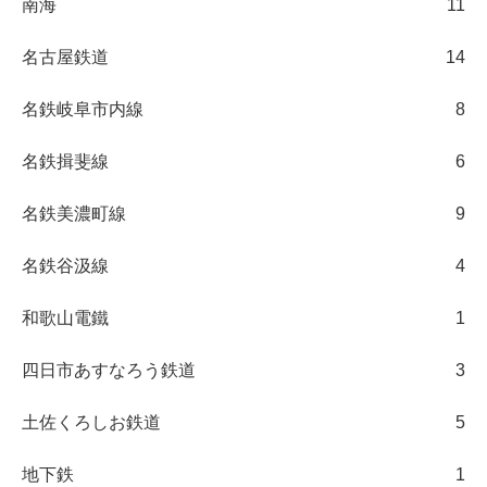
南海
11
名古屋鉄道
14
名鉄岐阜市内線
8
名鉄揖斐線
6
名鉄美濃町線
9
名鉄谷汲線
4
和歌山電鐵
1
四日市あすなろう鉄道
3
土佐くろしお鉄道
5
地下鉄
1