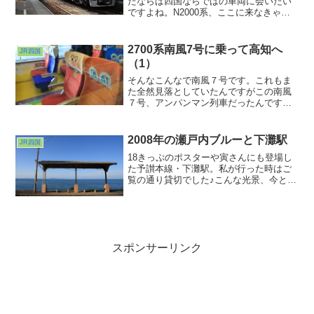
たならば四国ならではの車両に会いたい
ですよね。N2000系、ここに来なきゃ会
えない車両でした。
2700系南風7号に乗って高知へ
JR四国
（1）
そんなこんなで南風７号です。これもま
た全然見落としていたんですがこの南風
７号、アンパンマン列車だったんです
ね。大人の皆さん、はっはっはスゲ〜な
ぁ。お子様の皆さん、ヤッタ〜キャッキ
ャッ。そりゃこんなシートだったらお子
2008年の瀬戸内ブルーと下灘駅
JR四国
様狂喜乱舞でしょうよw
18きっぷのポスターや寅さんにも登場し
た予讃本線・下灘駅。私が行った時はご
覧の通り貸切でした♪こんな光景、今とな
ってはなかなか出会えないかな？
スポンサーリンク