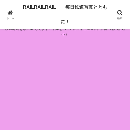
RAILRAILRAIL 毎日鉄道写真ととも
RAILRAILRAIL 毎日鉄道写真とともに！
ホーム
検索
に！
鉄道写真を毎日UPしてます。千葉をベースに日本全国東に西に南へ北へ活動
中！