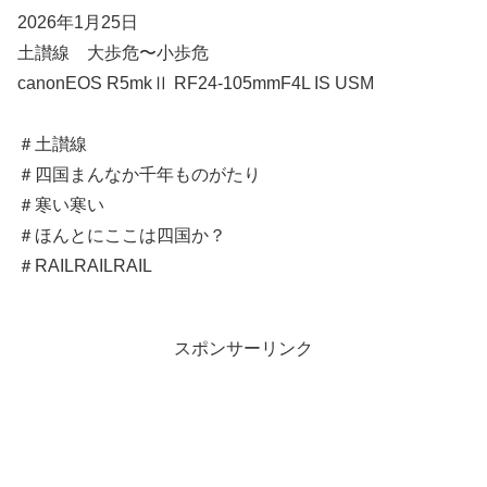
2026年1月25日
土讃線 大歩危〜小歩危
canonEOS R5mkⅡ RF24-105mmF4L IS USM
＃土讃線
＃四国まんなか千年ものがたり
＃寒い寒い
＃ほんとにここは四国か？
＃RAILRAILRAIL
スポンサーリンク