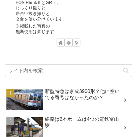
EOS R5mkⅡとGRⅢ。
じっくり撮りと
居合い抜き撮りと
２台を使い分けています。
※掲載した写真の
無断使用は禁じます。
新型特急は京成3900形？他に空い
てる番号はなかったのか？
線路は2本ホームは4つの電鉄富山
駅