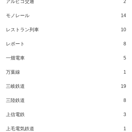
アルピコ交通
2
モノレール
14
レストラン列車
10
レポート
8
一畑電車
5
万葉線
1
三岐鉄道
19
三陸鉄道
8
上信電鉄
3
上毛電気鉄道
1