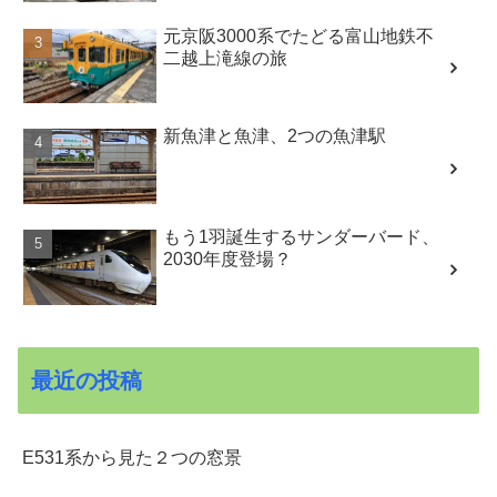
元京阪3000系でたどる富山地鉄不
二越上滝線の旅
新魚津と魚津、2つの魚津駅
もう1羽誕生するサンダーバード、
2030年度登場？
最近の投稿
E531系から見た２つの窓景