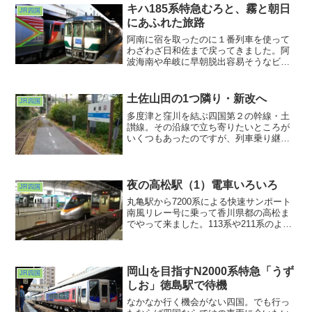
キハ185系特急むろと、霧と朝日
JR四国
にあふれた旅路
阿南に宿を取ったのに１番列車を使って
わざわざ日和佐まで戻ってきました。阿
波海南や牟岐に早朝脱出容易そうなビジ
ホを見つけられなかったからなのです
が、どうしても乗っておきたい列車があ
ったからなのです。「特急むろと」で
土佐山田の1つ隣り・新改へ
JR四国
す。ご存知のように2025年3月のダイヤ改
多度津と窪川を結ぶ四国第２の幹線・土
正で廃止がアナウンスされています。
讃線。その沿線で立ち寄りたいところが
いくつもあったのですが、列車乗り継ぎ
では何日もかかってしまいそう・・・。
そう、特急南風やしまんとならほぼ１時
間おきにバンバン走っていますが、より
にもよって行ってみたいところは普通列
夜の高松駅（1）電車いろいろ
JR四国
車が1日上下3本ずつしか止まらな
丸亀駅から7200系による快速サンポート
い・・・。
南風リレー号に乗って香川県都の高松ま
でやって来ました。113系や211系のよう
なセミクロスシートだった車内は、半分
がロングシートにあるところはシートが
撤去されて立ち席スペース拡大の改良が
施されていました。
岡山を目指すN2000系特急「うず
JR四国
しお」徳島駅で待機
なかなか行く機会がない四国。でも行っ