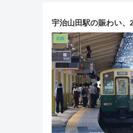
宇治山田駅の賑わい、
近鉄