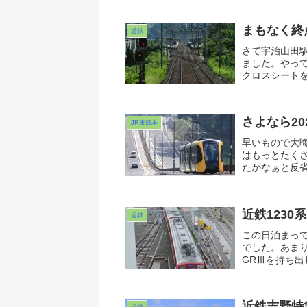
ましたw。続
まもなく終
近鉄
さて宇治山田
ました。やっ
クロスシート
たんぱったん
2100...
さよなら2
JR東日本
早いもので大
はもっとたく
たかなぁと反
ゃ。人生の残
て。そんな決意
もよろしくお
近鉄123
近鉄
この日泊まっ
でした。あま
GRⅢを持ち
ら1238。何
たが・・・近
んですね。
近鉄吉野特