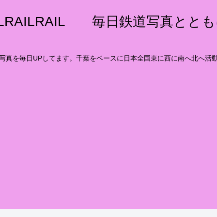
ILRAILRAIL 毎日鉄道写真とと
写真を毎日UPしてます。千葉をベースに日本全国東に西に南へ北へ活