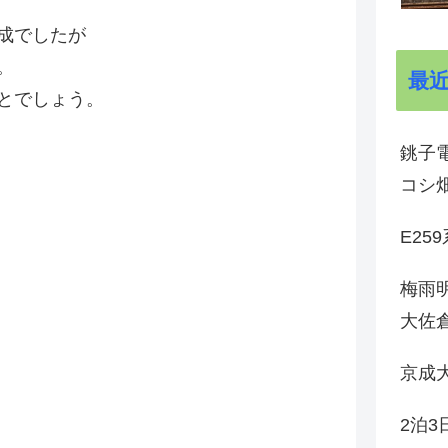
成でしたが
。
最
とでしょう。
銚子電
コシ
E25
梅雨
大佐
京成
2泊