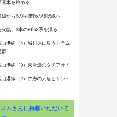
面電車を眺める
港線から6の字運転の環状線へ
火臨、3本のE653系を撮る
富山港線（4）城川原に集うトラム
両群
富山港線（3）東岩瀬のタチアオイ
富山港線（2）古志の人魚とサント
と
道コムさんに掲載いただいて