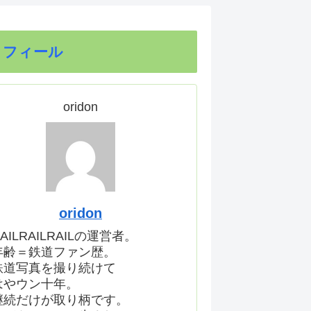
ロフィール
oridon
oridon
AILRAILRAILの運営者。
年齢＝鉄道ファン歴。
鉄道写真を撮り続けて
はやウン十年。
継続だけが取り柄です。