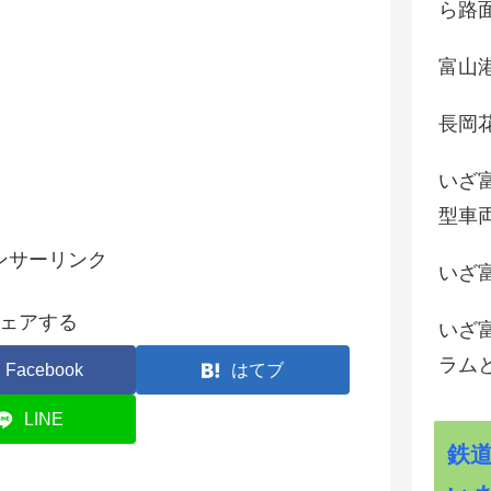
ら路
富山
長岡花
いざ
型車
ンサーリンク
いざ
ェアする
いざ
ラム
Facebook
はてブ
LINE
鉄