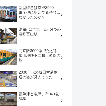
新型特急は京成3900
形？他に空いてる番号は
なかったのか？
線路は2本ホームは4つの
電鉄富山駅
元京阪3000系でたどる
富山地鉄不二越上滝線の
旅
2030年代の成田空港輸
送の姿が見えてきた
新魚津と魚津、2つの魚
津駅