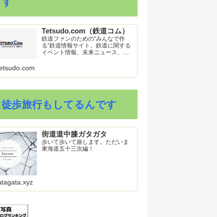
ます
Tetsudo.com（鉄道コム）
鉄道ファンのための“みんなで作
る”鉄道情報サイト。鉄道に関する
イベント情報、未来ニュース、車
両トピックスを掲載。インターネ
ット上の公式リリース、ブログ、
etsudo.com
動画、つぶやきなどを集めたリン
ク集や、参加型ゲーム「駅つなゲ
ー」も提供。
は徒歩旅行もしてるんです
街道道中膝ガタガタ
歩いて歩いて旅します。ただいま
東海道五十三次編！
atagata.xyz