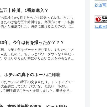
きます。
鉄道写
点五十鈴川、1番線進入？
駅の探検？wを終えたので１駅乗ってみることにし
てきたのは急行五十鈴川行き。鳥羽方にオール転換
を備えた編成でした。滅多に乗れることのないぱっ
写真日
と向きを変える転換クロスシート。関東じゃ京急の
023年、今年は何を撮ったか？？？
晦日。今年１年をザーッと振り返り。やりたいこと
さんあったのに、ちょっとパワーダウンな１年だっ
省。やはりやりたい時にやりたいことをやらなき
り時間を考えたらそうグダグダとはしていられまい
のもと2024年に突入していこうと思います。来年
願いいたします。
0系、ホテルの真下のホームに到着
ていたホテルの廊下の突き当たり、トレインビュー
り大袈裟にしてはいけないな、と思い、小さい
出して短時間でこそっと撮影しました。車番を見た
系と言えばいいんだ？？？ネット上で色々見てみまし
鉄の一般車両ってものすごく細かく分類されている
急、吉野川橋梁を渡る。やっと晴れ