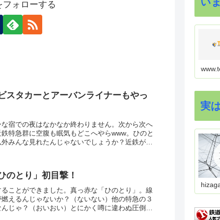
い
onをフォローする
www.t
ビスタカーとアーバンライナーもやっ
実
ーな宿での夜はなかなか終わりません。次から次へ
近鉄特急群に空腹も眠気もどこへやらwww。ひのと
以外みんな見れたんじゃないでしょうか？近鉄が伊
どれだけ注力しているのかが垣間見れたひとときで
はないかと思われます。よし、次回もこの部屋指定
ひのとり」初目撃！
hizag
することができました。真っ赤な「ひのとり」。線
が燃えるんじゃないか？（ないない）他の特急の３
なんじゃ？（おいおい）とにかく噂に違わぬ圧倒的
た。１カットで撤収つもりだったんですが火がつき