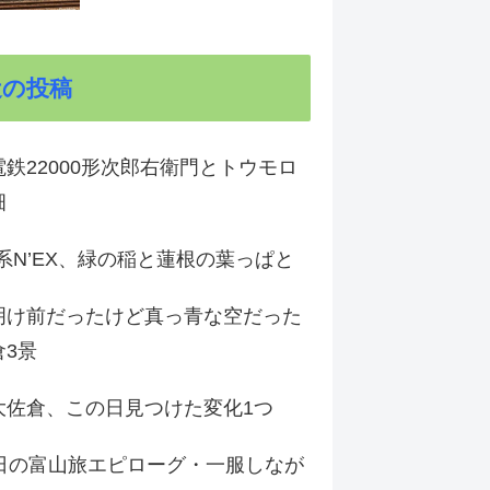
近の投稿
鉄22000形次郎右衛門とトウモロ
畑
9系N’EX、緑の稲と蓮根の葉っぱと
明け前だったけど真っ青な空だった
倉3景
大佐倉、この日見つけた変化1つ
3日の富山旅エピローグ・一服しなが