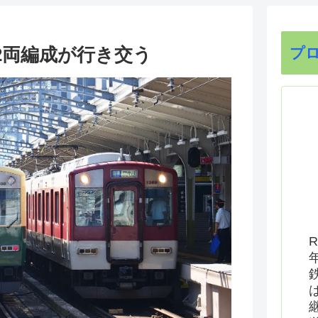
2両編成が行き交う
プ
R