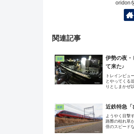
orid
関連記事
伊勢の夜・
近鉄
て来た♪
トレインビュ
とやってくる
りとしまかぜ
勢志摩観光に
もあったので
すっか！www
近鉄特急「
近鉄
ようやく目撃
路際の枯れ草
倍のスピード
な存在感でし