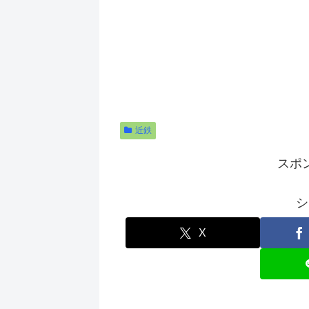
近鉄
スポ
シ
X