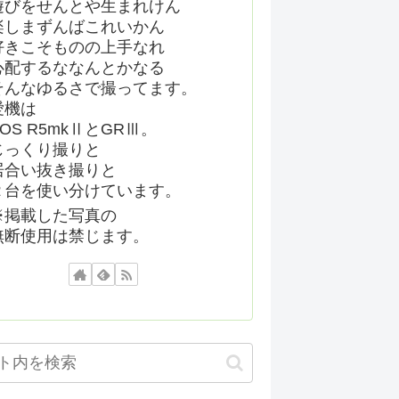
遊びをせんとや生まれけん
楽しまずんばこれいかん
好きこそものの上手なれ
心配するななんとかなる
そんなゆるさで撮ってます。
愛機は
EOS R5mkⅡとGRⅢ。
じっくり撮りと
居合い抜き撮りと
２台を使い分けています。
※掲載した写真の
無断使用は禁じます。