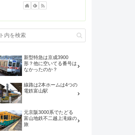
新型特急は京成3900
形？他に空いてる番号は
なかったのか？
線路は2本ホームは4つの
電鉄富山駅
元京阪3000系でたどる
富山地鉄不二越上滝線の
旅