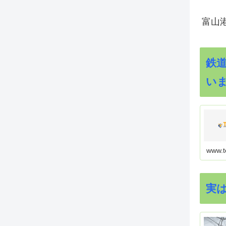
富山
鉄
い
www.t
実