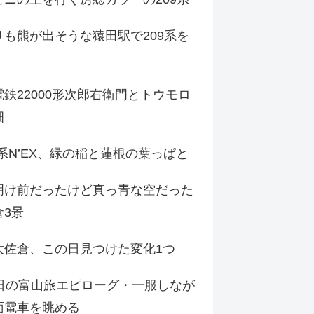
りも熊が出そうな猿田駅で209系を
鉄22000形次郎右衛門とトウモロ
畑
9系N’EX、緑の稲と蓮根の葉っぱと
明け前だったけど真っ青な空だった
倉3景
大佐倉、この日見つけた変化1つ
3日の富山旅エピローグ・一服しなが
面電車を眺める