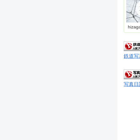
hizag
鉄道写
写真日