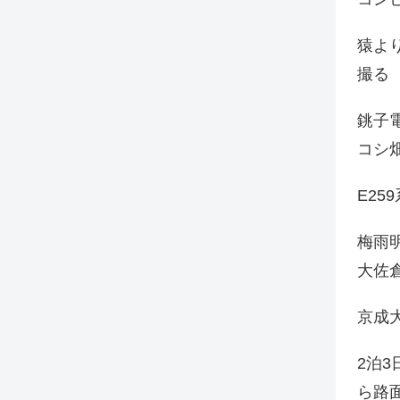
猿よ
撮る
銚子電
コシ
E25
梅雨
大佐
京成
2泊
ら路