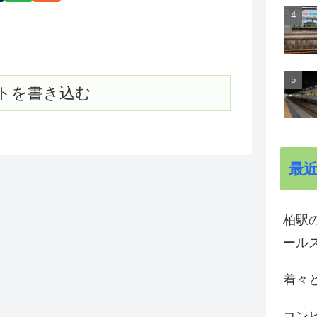
トを書き込む
最
柏駅の
ール
着々と
コン