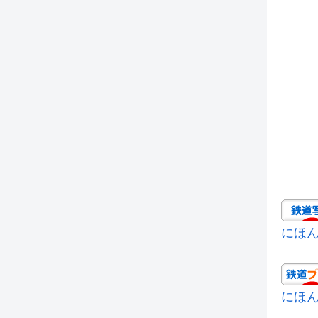
にほ
にほ