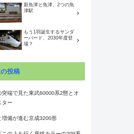
新魚津と魚津、2つの魚
津駅
もう1羽誕生するサンダ
ーバード、2030年度登
場？
近の投稿
突端で見た東武60000系2態とオ
スター
増備が進む京成3200形
ビニの上を行く房総カラーの209系