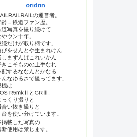
oridon
AILRAILRAILの運営者。
年齢＝鉄道ファン歴。
鉄道写真を撮り続けて
はやウン十年。
継続だけが取り柄です。
遊びをせんとや生まれけん
楽しまずんばこれいかん
好きこそものの上手なれ
心配するななんとかなる
そんなゆるさで撮ってます。
愛機は
EOS R5mkⅡとGRⅢ。
じっくり撮りと
居合い抜き撮りと
２台を使い分けています。
※掲載した写真の
無断使用は禁じます。