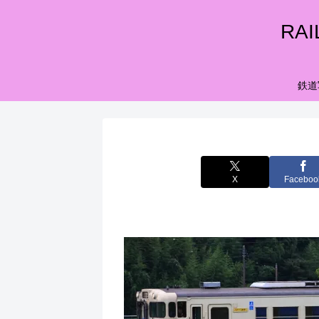
RA
鉄道
X
Faceboo