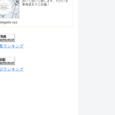
歩いて歩いて旅します。ただいま
東海道五十三次編！
atagata.xyz
真ランキング
記ランキング