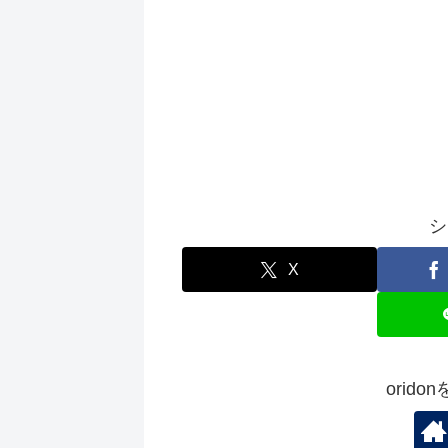
シ
X
orid