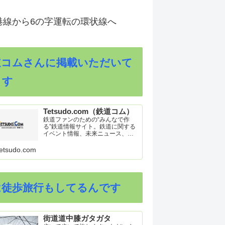
港線から6の字運転の環状線へ
道コムさんに掲載いただいて
ます
Tetsudo.com（鉄道コム）
鉄道ファンのための“みんなで作
る”鉄道情報サイト。鉄道に関する
イベント情報、未来ニュース、車
両トピックスを掲載。インターネ
ット上の公式リリース、ブログ、
etsudo.com
動画、つぶやきなどを集めたリン
ク集や、参加型ゲーム「駅つなゲ
ー」も提供。
は徒歩旅行もしてるんです
街道道中膝ガタガタ