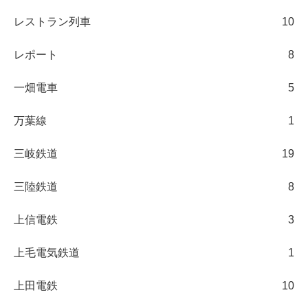
レストラン列車
10
レポート
8
一畑電車
5
万葉線
1
三岐鉄道
19
三陸鉄道
8
上信電鉄
3
上毛電気鉄道
1
上田電鉄
10