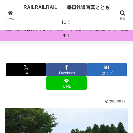
RAILRAILRAIL 毎日鉄道写真ととも
RAILRAILRAIL 毎日鉄道写真とともに！
ホーム
検索
に！
鉄道写真を毎日UPしてます。千葉をベースに日本全国東に西に南へ北へ活動
中！
X
Facebook
はてブ
LINE
2025.08.17