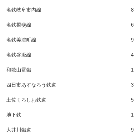
名鉄岐阜市内線
8
名鉄揖斐線
6
名鉄美濃町線
9
名鉄谷汲線
4
和歌山電鐵
1
四日市あすなろう鉄道
3
土佐くろしお鉄道
5
地下鉄
1
大井川鐵道
9