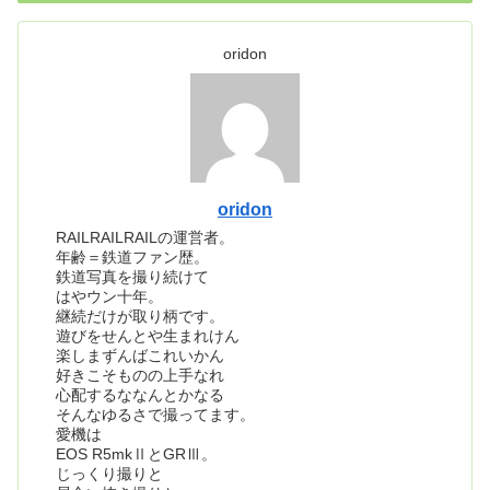
oridon
oridon
RAILRAILRAILの運営者。
年齢＝鉄道ファン歴。
鉄道写真を撮り続けて
はやウン十年。
継続だけが取り柄です。
遊びをせんとや生まれけん
楽しまずんばこれいかん
好きこそものの上手なれ
心配するななんとかなる
そんなゆるさで撮ってます。
愛機は
EOS R5mkⅡとGRⅢ。
じっくり撮りと