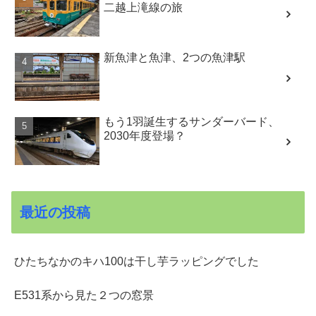
二越上滝線の旅
新魚津と魚津、2つの魚津駅
もう1羽誕生するサンダーバード、
2030年度登場？
最近の投稿
ひたちなかのキハ100は干し芋ラッピングでした
E531系から見た２つの窓景