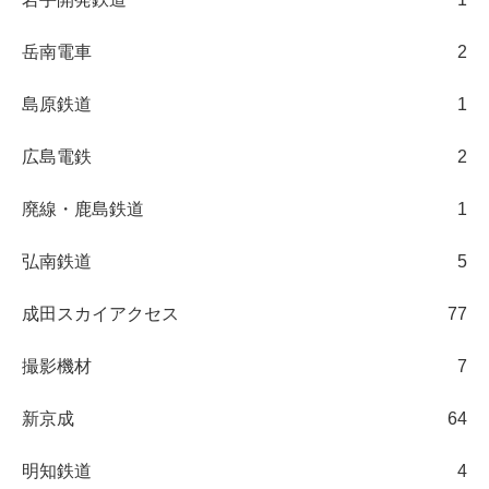
岳南電車
2
島原鉄道
1
広島電鉄
2
廃線・鹿島鉄道
1
弘南鉄道
5
成田スカイアクセス
77
撮影機材
7
新京成
64
明知鉄道
4