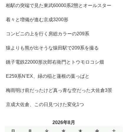
柏駅の突端で見た東武60000系2態とオールスター
着々と増備が進む京成3200形
コンビニの上を行く房総カラーの209系
猿よりも熊が出そうな猿田駅で209系を撮る
銚子電鉄22000形次郎右衛門とトウモロコシ畑
E259系N’EX、緑の稲と蓮根の葉っぱと
梅雨明け前だったけど真っ青な空だった大佐倉3景
京成大佐倉、この日見つけた変化1つ
2026年8月
日
月
火
水
木
金
土