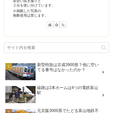
居合い抜き撮りと
２台を使い分けています。
※掲載した写真の
無断使用は禁じます。
新型特急は京成3900形？他に空い
てる番号はなかったのか？
線路は2本ホームは4つの電鉄富山
駅
元京阪3000系でたどる富山地鉄不