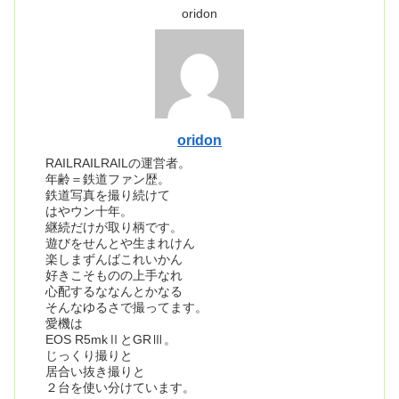
oridon
oridon
RAILRAILRAILの運営者。
年齢＝鉄道ファン歴。
鉄道写真を撮り続けて
はやウン十年。
継続だけが取り柄です。
遊びをせんとや生まれけん
楽しまずんばこれいかん
好きこそものの上手なれ
心配するななんとかなる
そんなゆるさで撮ってます。
愛機は
EOS R5mkⅡとGRⅢ。
じっくり撮りと
居合い抜き撮りと
２台を使い分けています。