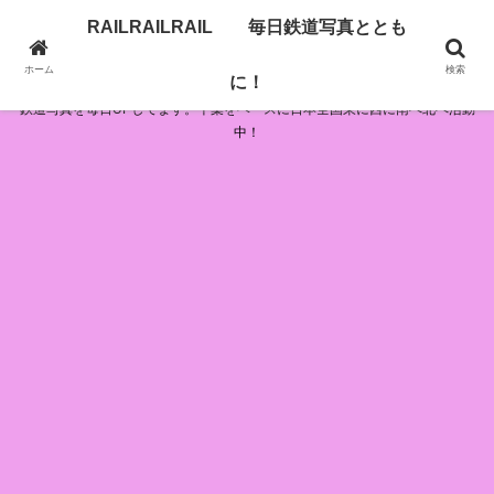
RAILRAILRAIL 毎日鉄道写真ととも
RAILRAILRAIL 毎日鉄道写真とともに！
ホーム
検索
に！
鉄道写真を毎日UPしてます。千葉をベースに日本全国東に西に南へ北へ活動
中！