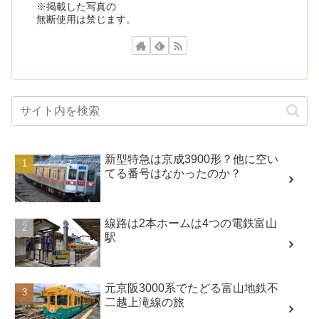
※掲載した写真の
無断使用は禁じます。
新型特急は京成3900形？他に空い
てる番号はなかったのか？
線路は2本ホームは4つの電鉄富山
駅
元京阪3000系でたどる富山地鉄不
二越上滝線の旅