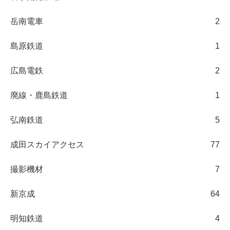
岳南電車
2
島原鉄道
1
広島電鉄
2
廃線・鹿島鉄道
1
弘南鉄道
5
成田スカイアクセス
77
撮影機材
7
新京成
64
明知鉄道
4