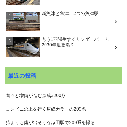
新魚津と魚津、2つの魚津駅
もう1羽誕生するサンダーバード、
2030年度登場？
最近の投稿
着々と増備が進む京成3200形
コンビニの上を行く房総カラーの209系
猿よりも熊が出そうな猿田駅で209系を撮る