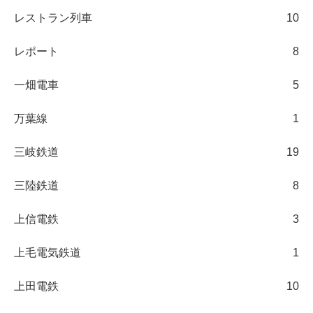
レストラン列車
10
レポート
8
一畑電車
5
万葉線
1
三岐鉄道
19
三陸鉄道
8
上信電鉄
3
上毛電気鉄道
1
上田電鉄
10