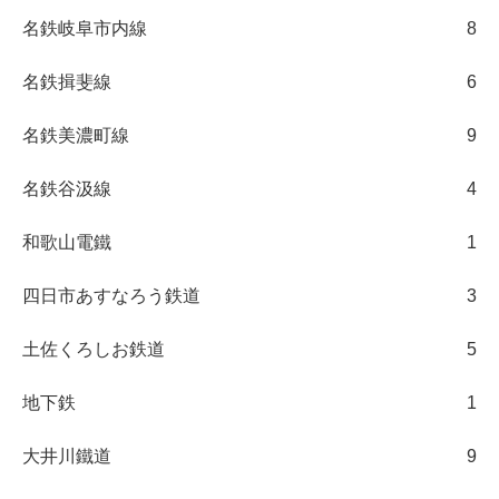
名鉄岐阜市内線
8
名鉄揖斐線
6
名鉄美濃町線
9
名鉄谷汲線
4
和歌山電鐵
1
四日市あすなろう鉄道
3
土佐くろしお鉄道
5
地下鉄
1
大井川鐵道
9