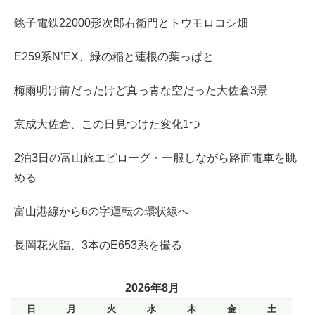
銚子電鉄22000形次郎右衛門とトウモロコシ畑
E259系N’EX、緑の稲と蓮根の葉っぱと
梅雨明け前だったけど真っ青な空だった大佐倉3景
京成大佐倉、この日見つけた変化1つ
2泊3日の富山旅エピローグ・一服しながら路面電車を眺
める
富山港線から6の字運転の環状線へ
長岡花火臨、3本のE653系を撮る
2026年8月
日
月
火
水
木
金
土