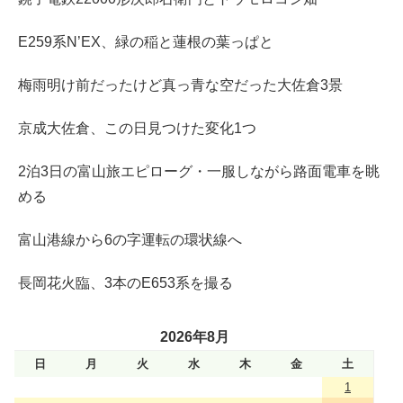
E259系N’EX、緑の稲と蓮根の葉っぱと
梅雨明け前だったけど真っ青な空だった大佐倉3景
京成大佐倉、この日見つけた変化1つ
2泊3日の富山旅エピローグ・一服しながら路面電車を眺
める
富山港線から6の字運転の環状線へ
長岡花火臨、3本のE653系を撮る
2026年8月
日
月
火
水
木
金
土
1