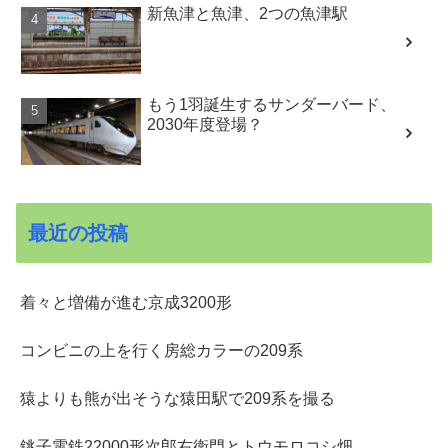
新魚津と魚津、2つの魚津駅
もう1羽誕生するサンダーバード、
2030年度登場？
最近の投稿
着々と増備が進む京成3200形
コンビニの上を行く房総カラーの209系
猿よりも熊が出そうな猿田駅で209系を撮る
銚子電鉄22000形次郎右衛門とトウモロコシ畑