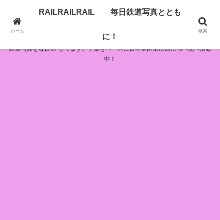
RAILRAILRAIL 毎日鉄道写真ととも
RAILRAILRAIL 毎日鉄道写真とともに！
ホーム
検索
に！
鉄道写真を毎日UPしてます。千葉をベースに日本全国東に西に南へ北へ活動
中！