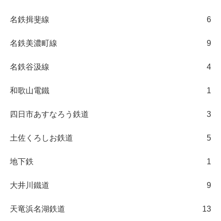
名鉄揖斐線
6
名鉄美濃町線
9
名鉄谷汲線
4
和歌山電鐵
1
四日市あすなろう鉄道
3
土佐くろしお鉄道
5
地下鉄
1
大井川鐵道
9
天竜浜名湖鉄道
13