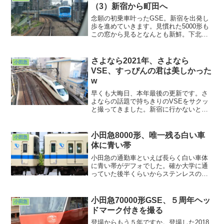
たこの駅を４年間見ていましたが、急行
（3）新宿から町田へ
線と緩行線の位置入れ替われど、人がい
ない長閑さは変わってないですねw
念願の初乗車叶ったGSE。新宿を出発し
歩を進めていきます。見慣れた5000形も
この窓から見るとなんとも新鮮。下北沢
近辺が地下に潜ってからロマンスカーに
乗ったのは初めてだったかも。複々線区
間を滑るように進んでいきますが、全然
さよなら2021年、さよなら
小田急
余裕のある走り。複々線とはいえ特急以
VSE、すっぴんの君は美しかった
外の優等列車も多数運転されている小田
w
原線。
早くも大晦日、本年最後の更新です。さ
よならの話題で持ちきりのVSEをサクッ
と撮ってきました。新宿に行かないと小
田急見れませんからねぇ・・・(T^T)なん
の装飾も施されていないスッピンのVSE
を観れるのもあとわずか。きれいなお顔
小田急8000形、唯一残る白い車
小田急
を拝んでRAILRAILRAIL2021年のシメで
体に青い帯
ございます。来年も御笑覧くださいま
せ。
小田急の通勤車といえば長らく白い車体
に青い帯がデフォでした。確か大学に通
っていた後半くらいからステンレスの
1000形が走り始め、その後あれよあれよ
と銀色が増えていき、今では8000形のみ
が白く塗られた車体に青い帯を巻いて走
小田急70000形GSE、５周年ヘッ
小田急
っている状態になってしまいました。
ドマーク付きを撮る
登場からもう５年ですか。登場した2018