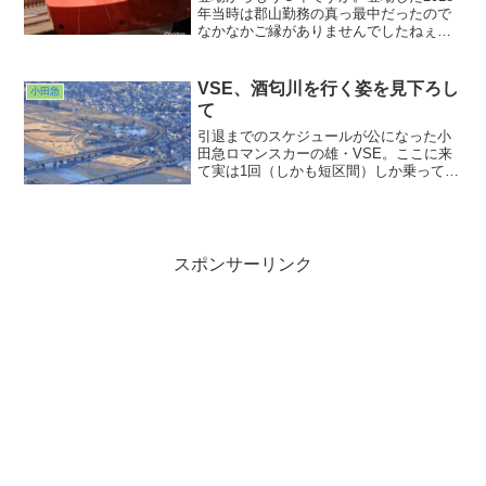
年当時は郡山勤務の真っ最中だったので
なかなかご縁がありませんでしたねぇ。
出張で新宿に来た時にスキマ時間で撮る
のがやっとでした。まもなくVSEが完全
引退してしまうと、唯一の展望席付きの
VSE、酒匂川を行く姿を見下ろし
小田急
ロマンスカーとなってしまうGSE。小田
て
急沿線民時代を思い出してせっせと撮っ
ておこうと思っています。
引退までのスケジュールが公になった小
田急ロマンスカーの雄・VSE。ここに来
て実は1回（しかも短区間）しか乗ってい
なかったことが判明。まぁ今から乗ろう
とは思いませんが・・・混み混みでしょ
うしねぇ・・・。今週末からはやくもエ
ンジェルメークが施されます。ここまで
来たら静かに静かに粛々と見送ろうと思
スポンサーリンク
います・・・。