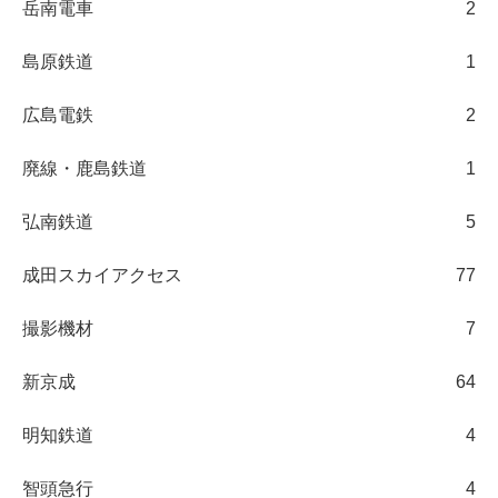
岳南電車
2
島原鉄道
1
広島電鉄
2
廃線・鹿島鉄道
1
弘南鉄道
5
成田スカイアクセス
77
撮影機材
7
新京成
64
明知鉄道
4
智頭急行
4