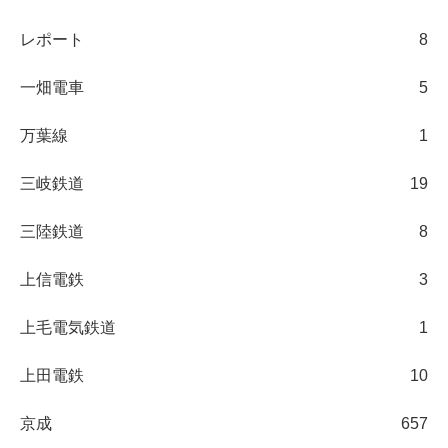
レポート
8
一畑電車
5
万葉線
1
三岐鉄道
19
三陸鉄道
8
上信電鉄
3
上毛電気鉄道
1
上田電鉄
10
京成
657