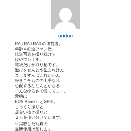
oridon
RAILRAILRAILの運営者。
年齢＝鉄道ファン歴。
鉄道写真を撮り続けて
はやウン十年。
継続だけが取り柄です。
遊びをせんとや生まれけん
楽しまずんばこれいかん
好きこそものの上手なれ
心配するななんとかなる
そんなゆるさで撮ってます。
愛機は
EOS R5mkⅡとGRⅢ。
じっくり撮りと
居合い抜き撮りと
２台を使い分けています。
※掲載した写真の
無断使用は禁じます。