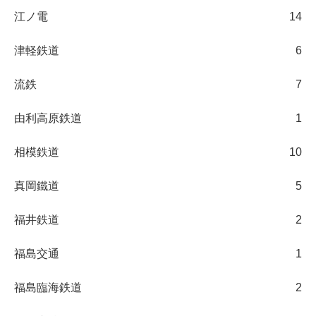
江ノ電
14
津軽鉄道
6
流鉄
7
由利高原鉄道
1
相模鉄道
10
真岡鐵道
5
福井鉄道
2
福島交通
1
福島臨海鉄道
2