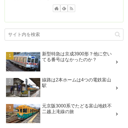
新型特急は京成3900形？他に空い
てる番号はなかったのか？
線路は2本ホームは4つの電鉄富山
駅
元京阪3000系でたどる富山地鉄不
二越上滝線の旅