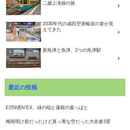
二越上滝線の旅
2030年代の成田空港輸送の姿が見
えてきた
新魚津と魚津、2つの魚津駅
最近の投稿
E259系N’EX、緑の稲と蓮根の葉っぱと
梅雨明け前だったけど真っ青な空だった大佐倉3景