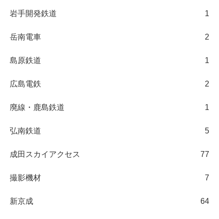
岩手開発鉄道
1
岳南電車
2
島原鉄道
1
広島電鉄
2
廃線・鹿島鉄道
1
弘南鉄道
5
成田スカイアクセス
77
撮影機材
7
新京成
64