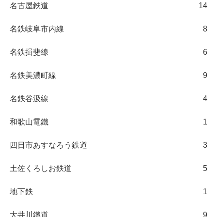
名古屋鉄道
14
名鉄岐阜市内線
8
名鉄揖斐線
6
名鉄美濃町線
9
名鉄谷汲線
4
和歌山電鐵
1
四日市あすなろう鉄道
3
土佐くろしお鉄道
5
地下鉄
1
大井川鐵道
9