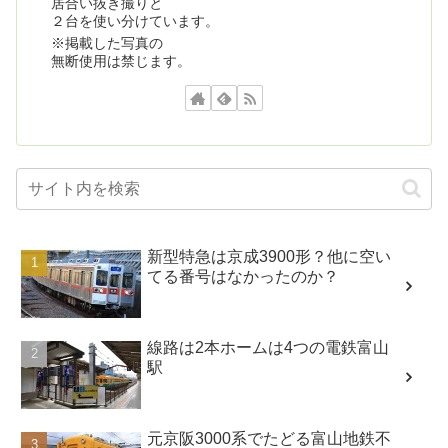
居合い抜き撮りと
２台を使い分けています。
※掲載した写真の
無断使用は禁じます。
新型特急は京成3900形？他に空い
てる番号はなかったのか？
線路は2本ホームは4つの電鉄富山
駅
元京阪3000系でたどる富山地鉄不