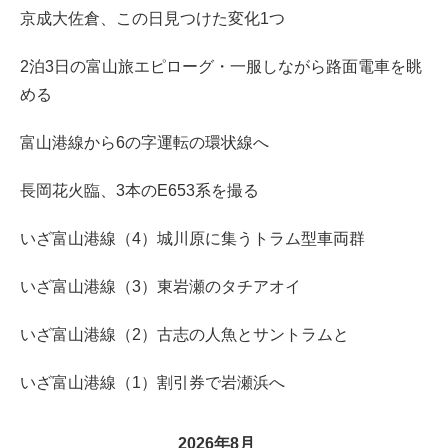
京成大佐倉、この日見つけた変化1つ
2泊3日の富山旅エピローグ・一服しながら路面電車を眺
める
富山港線から6の字運転の環状線へ
長岡花火臨、3本のE653系を撮る
いざ富山港線（4）城川原に集うトラム型車両群
いざ富山港線（3）東岩瀬のタチアオイ
いざ富山港線（2）古志の人魚とサントラムと
いざ富山港線（1）割引券で岩瀬浜へ
2026年8月