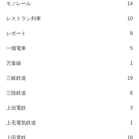
モノレール
14
レストラン列車
10
レポート
8
一畑電車
5
万葉線
1
三岐鉄道
19
三陸鉄道
8
上信電鉄
3
上毛電気鉄道
1
上田電鉄
10