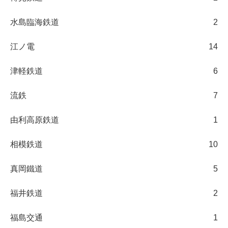
水島臨海鉄道
2
江ノ電
14
津軽鉄道
6
流鉄
7
由利高原鉄道
1
相模鉄道
10
真岡鐵道
5
福井鉄道
2
福島交通
1