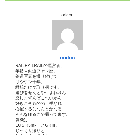
oridon
oridon
RAILRAILRAILの運営者。
年齢＝鉄道ファン歴。
鉄道写真を撮り続けて
はやウン十年。
継続だけが取り柄です。
遊びをせんとや生まれけん
楽しまずんばこれいかん
好きこそものの上手なれ
心配するななんとかなる
そんなゆるさで撮ってます。
愛機は
EOS R5mkⅡとGRⅢ。
じっくり撮りと