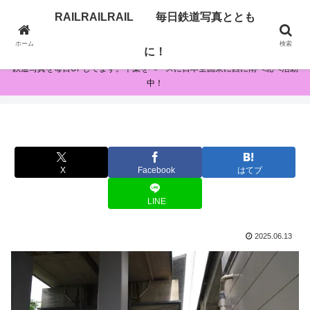
RAILRAILRAIL 毎日鉄道写真ととも
RAILRAILRAIL 毎日鉄道写真とともに！
ホーム
検索
に！
鉄道写真を毎日UPしてます。千葉をベースに日本全国東に西に南へ北へ活動
中！
X
Facebook
はてブ
LINE
2025.06.13