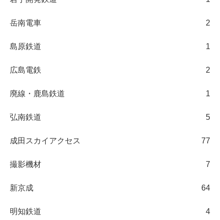
岳南電車
2
島原鉄道
1
広島電鉄
2
廃線・鹿島鉄道
1
弘南鉄道
5
成田スカイアクセス
77
撮影機材
7
新京成
64
明知鉄道
4