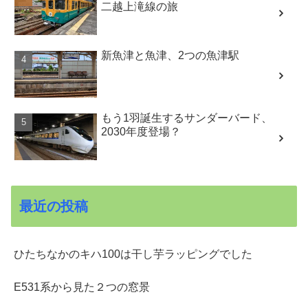
二越上滝線の旅
新魚津と魚津、2つの魚津駅
もう1羽誕生するサンダーバード、
2030年度登場？
最近の投稿
ひたちなかのキハ100は干し芋ラッピングでした
E531系から見た２つの窓景