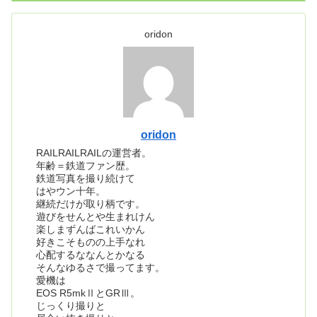
oridon
oridon
RAILRAILRAILの運営者。
年齢＝鉄道ファン歴。
鉄道写真を撮り続けて
はやウン十年。
継続だけが取り柄です。
遊びをせんとや生まれけん
楽しまずんばこれいかん
好きこそものの上手なれ
心配するななんとかなる
そんなゆるさで撮ってます。
愛機は
EOS R5mkⅡとGRⅢ。
じっくり撮りと