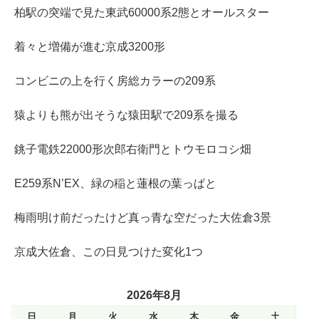
柏駅の突端で見た東武60000系2態とオールスター
着々と増備が進む京成3200形
コンビニの上を行く房総カラーの209系
猿よりも熊が出そうな猿田駅で209系を撮る
銚子電鉄22000形次郎右衛門とトウモロコシ畑
E259系N’EX、緑の稲と蓮根の葉っぱと
梅雨明け前だったけど真っ青な空だった大佐倉3景
京成大佐倉、この日見つけた変化1つ
2026年8月
日
月
火
水
木
金
土