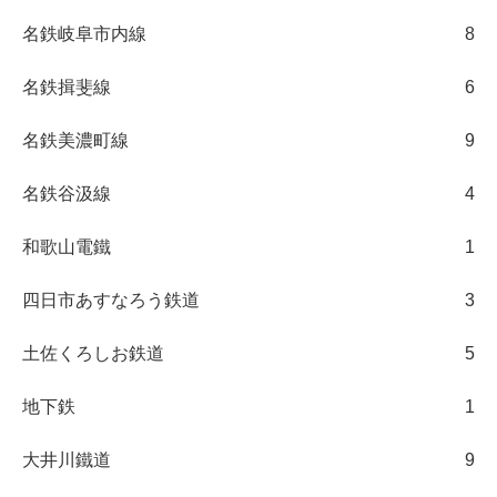
名鉄岐阜市内線
8
名鉄揖斐線
6
名鉄美濃町線
9
名鉄谷汲線
4
和歌山電鐵
1
四日市あすなろう鉄道
3
土佐くろしお鉄道
5
地下鉄
1
大井川鐵道
9