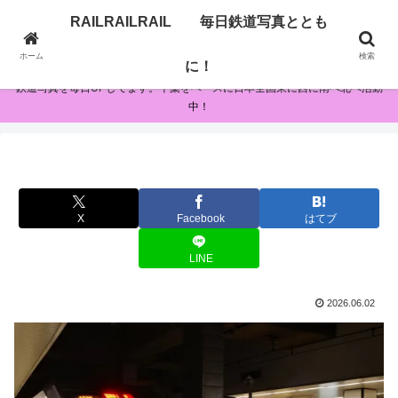
RAILRAILRAIL 毎日鉄道写真ととも
RAILRAILRAIL 毎日鉄道写真とともに！
ホーム
検索
に！
鉄道写真を毎日UPしてます。千葉をベースに日本全国東に西に南へ北へ活動
中！
X
Facebook
はてブ
LINE
2026.06.02