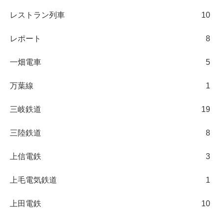
レストラン列車
10
レポート
8
一畑電車
5
万葉線
1
三岐鉄道
19
三陸鉄道
8
上信電鉄
3
上毛電気鉄道
1
上田電鉄
10