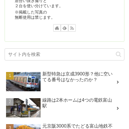
居合い抜き撮りと
２台を使い分けています。
※掲載した写真の
無断使用は禁じます。
新型特急は京成3900形？他に空い
てる番号はなかったのか？
線路は2本ホームは4つの電鉄富山
駅
元京阪3000系でたどる富山地鉄不