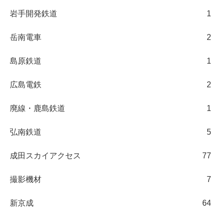
岩手開発鉄道
1
岳南電車
2
島原鉄道
1
広島電鉄
2
廃線・鹿島鉄道
1
弘南鉄道
5
成田スカイアクセス
77
撮影機材
7
新京成
64