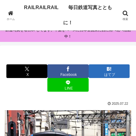
RAILRAILRAIL 毎日鉄道写真ととも
RAILRAILRAIL 毎日鉄道写真とともに！
ホーム
検索
に！
鉄道写真を毎日UPしてます。千葉をベースに日本全国東に西に南へ北へ活動
中！
X
Facebook
はてブ
LINE
2025.07.22