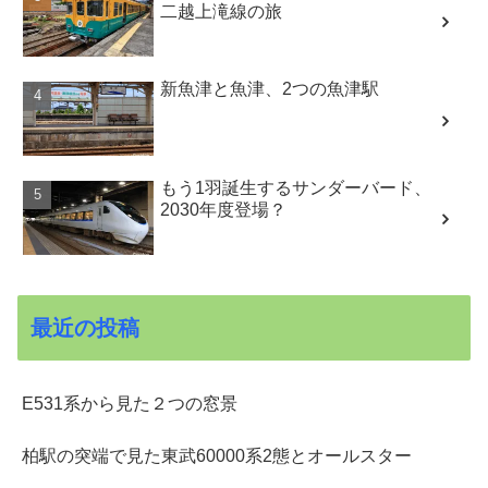
二越上滝線の旅
新魚津と魚津、2つの魚津駅
もう1羽誕生するサンダーバード、
2030年度登場？
最近の投稿
E531系から見た２つの窓景
柏駅の突端で見た東武60000系2態とオールスター