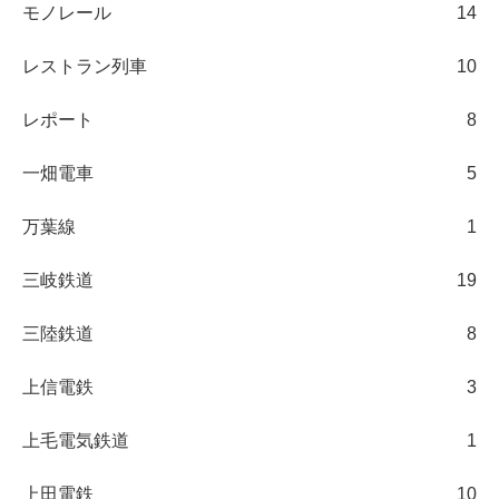
モノレール
14
レストラン列車
10
レポート
8
一畑電車
5
万葉線
1
三岐鉄道
19
三陸鉄道
8
上信電鉄
3
上毛電気鉄道
1
上田電鉄
10