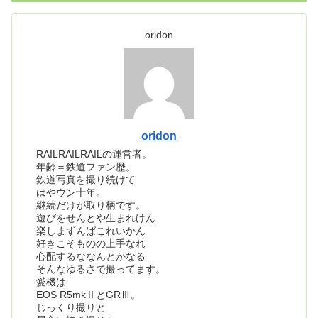
oridon
oridon
RAILRAILRAILの運営者。
年齢＝鉄道ファン歴。
鉄道写真を撮り続けて
はやウン十年。
継続だけが取り柄です。
遊びをせんとや生まれけん
楽しまずんばこれいかん
好きこそものの上手なれ
心配するななんとかなる
そんなゆるさで撮ってます。
愛機は
EOS R5mkⅡとGRⅢ。
じっくり撮りと