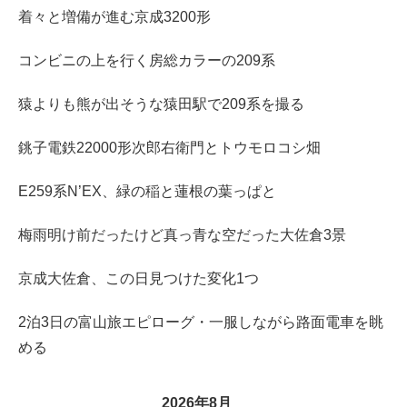
着々と増備が進む京成3200形
コンビニの上を行く房総カラーの209系
猿よりも熊が出そうな猿田駅で209系を撮る
銚子電鉄22000形次郎右衛門とトウモロコシ畑
E259系N’EX、緑の稲と蓮根の葉っぱと
梅雨明け前だったけど真っ青な空だった大佐倉3景
京成大佐倉、この日見つけた変化1つ
2泊3日の富山旅エピローグ・一服しながら路面電車を眺
める
2026年8月