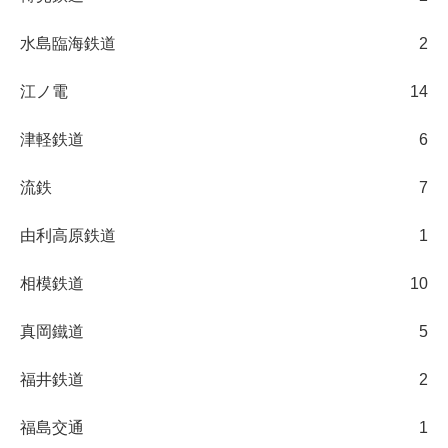
水島臨海鉄道
2
江ノ電
14
津軽鉄道
6
流鉄
7
由利高原鉄道
1
相模鉄道
10
真岡鐵道
5
福井鉄道
2
福島交通
1