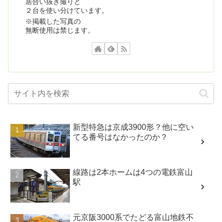
居合い抜き撮りと
２台を使い分けています。
※掲載した写真の
無断使用は禁じます。
新型特急は京成3900形？他に空い
てる番号はなかったのか？
線路は2本ホームは4つの電鉄富山
駅
元京阪3000系でたどる富山地鉄不