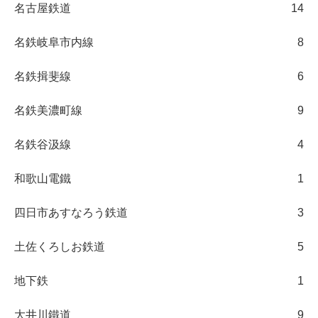
名古屋鉄道
14
名鉄岐阜市内線
8
名鉄揖斐線
6
名鉄美濃町線
9
名鉄谷汲線
4
和歌山電鐵
1
四日市あすなろう鉄道
3
土佐くろしお鉄道
5
地下鉄
1
大井川鐵道
9