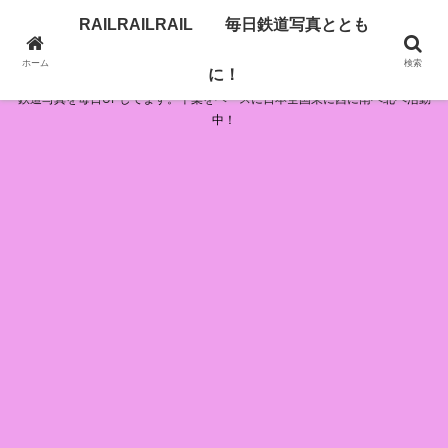
RAILRAILRAIL 毎日鉄道写真ととも
RAILRAILRAIL 毎日鉄道写真とともに！
ホーム
検索
に！
鉄道写真を毎日UPしてます。千葉をベースに日本全国東に西に南へ北へ活動
中！