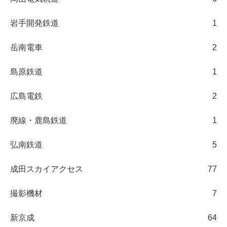
岩手開発鉄道
1
岳南電車
2
島原鉄道
1
広島電鉄
2
廃線・鹿島鉄道
1
弘南鉄道
5
成田スカイアクセス
77
撮影機材
7
新京成
64