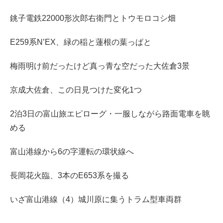
銚子電鉄22000形次郎右衛門とトウモロコシ畑
E259系N’EX、緑の稲と蓮根の葉っぱと
梅雨明け前だったけど真っ青な空だった大佐倉3景
京成大佐倉、この日見つけた変化1つ
2泊3日の富山旅エピローグ・一服しながら路面電車を眺
める
富山港線から6の字運転の環状線へ
長岡花火臨、3本のE653系を撮る
いざ富山港線（4）城川原に集うトラム型車両群