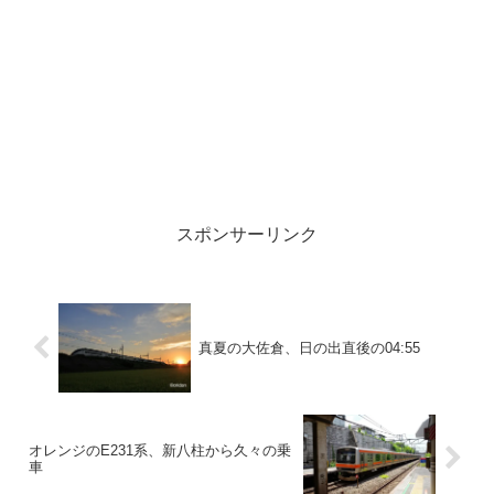
スポンサーリンク
真夏の大佐倉、日の出直後の04:55
オレンジのE231系、新八柱から久々の乗
車