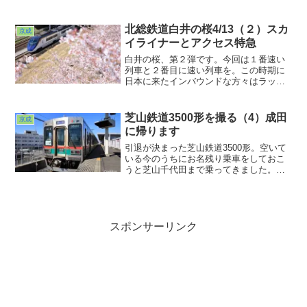
途中地方に飛ばされてたせいで撮れなか
った2019年を除き一応全部抑えてはあり
ます。というわけでちょっと振り返り。
北総鉄道白井の桜4/13（２）スカ
京成
古い順から行きましょう。
イライナーとアクセス特急
白井の桜、第２弾です。今回は１番速い
列車と２番目に速い列車を。この時期に
日本に来たインバウンドな方々はラッキ
ーでしたね。入国時と帰国時と両方で拝
めた方もいたのではないかと。N'EXより
も日本らしいいい景色が見れるよ、と口
芝山鉄道3500形を撮る（4）成田
京成
コミで広がってたりしてw。来年は桜のラ
に帰ります
ッピングもあると面白かったりして。ウ
ケそうですよねw。
引退が決まった芝山鉄道3500形。空いて
いる今のうちにお名残り乗車をしておこ
うと芝山千代田まで乗ってきました。車
内もホームもガラ空きでご覧のようにす
っきりと撮ることができました。夏休み
の宿題と同じで早め早めの行動が吉です
ねぇw。さて3月1日から掲出が始まった
ちょっと小ぶりなさよならヘッドマー
スポンサーリンク
ク。