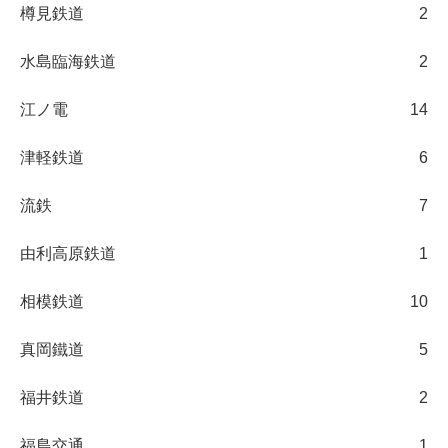
樽見鉄道
2
水島臨海鉄道
2
江ノ電
14
津軽鉄道
6
流鉄
7
由利高原鉄道
1
相模鉄道
10
真岡鐵道
5
福井鉄道
2
福島交通
1