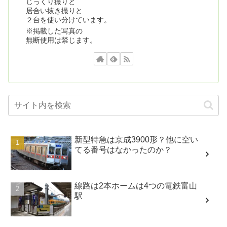
じっくり撮りと
居合い抜き撮りと
２台を使い分けています。
※掲載した写真の
無断使用は禁じます。
新型特急は京成3900形？他に空い
てる番号はなかったのか？
線路は2本ホームは4つの電鉄富山
駅