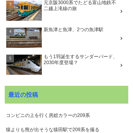
元京阪3000系でたどる富山地鉄不
二越上滝線の旅
新魚津と魚津、2つの魚津駅
もう1羽誕生するサンダーバード、
2030年度登場？
最近の投稿
コンビニの上を行く房総カラーの209系
猿よりも熊が出そうな猿田駅で209系を撮る