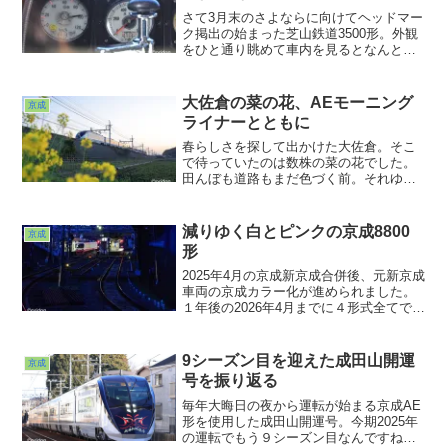
さて3月末のさよならに向けてヘッドマー
ク掲出の始まった芝山鉄道3500形。外観
をひと通り眺めて車内を見るとなんとガ
ラガラ。というわけで芝山千代田まで１
往復することにしました。京成ではここ
だけの両脇をホームに挟まれたこの番
大佐倉の菜の花、AEモーニング
京成
線。あ、例によって後部展望です。
ライナーとともに
春らしさを探して出かけた大佐倉。そこ
で待っていたのは数株の菜の花でした。
田んぼも道路もまだ色づく前。それゆえ
この菜の花の黄色が際立って見えたのか
も知れません。いいタイミングでやって
きたキャプテン翼ラッピングのモーニン
減りゆく白とピンクの京成8800
京成
グライナー。とりあえず春のキックオフ
形
となり得たでしょうか？ま、春はこれか
らぼちぼちと、ですね。
2025年4月の京成新京成合併後、元新京成
車両の京成カラー化が進められました。
１年後の2026年4月までに４形式全てで京
成カラー化編成が登場し、80000形に至っ
ては全編成のお色直しが完了しました。
今まではニューカラーが登場するたびに
9シーズン目を迎えた成田山開運
京成
おぉ！と思ってみていましたが、
号を振り返る
毎年大晦日の夜から運転が始まる京成AE
形を使用した成田山開運号。今期2025年
の運転でもう９シーズン目なんですね。