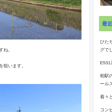
最
ひた
グで
すね。
E53
を狙います。
柏駅の
ール
着々と
コン