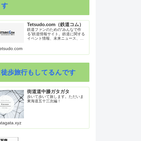
ます
Tetsudo.com（鉄道コム）
鉄道ファンのための“みんなで作
る”鉄道情報サイト。鉄道に関する
イベント情報、未来ニュース、車
両トピックスを掲載。インターネ
ット上の公式リリース、ブログ、
etsudo.com
動画、つぶやきなどを集めたリン
ク集や、参加型ゲーム「駅つなゲ
ー」も提供。
は徒歩旅行もしてるんです
街道道中膝ガタガタ
歩いて歩いて旅します。ただいま
東海道五十三次編！
atagata.xyz