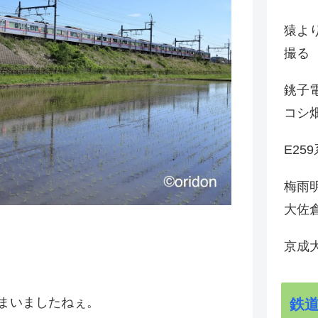
猿よ
撮る
銚子電
コシ
E25
梅雨
大佐
京成
まいましたねぇ。
鉄