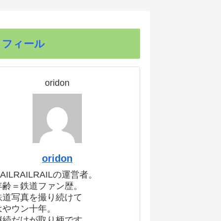
ロフィール
oridon
oridon
AILRAILRAILの運営者。
年齢＝鉄道ファン歴。
鉄道写真を撮り続けて
はやウン十年。
継続だけが取り柄です。