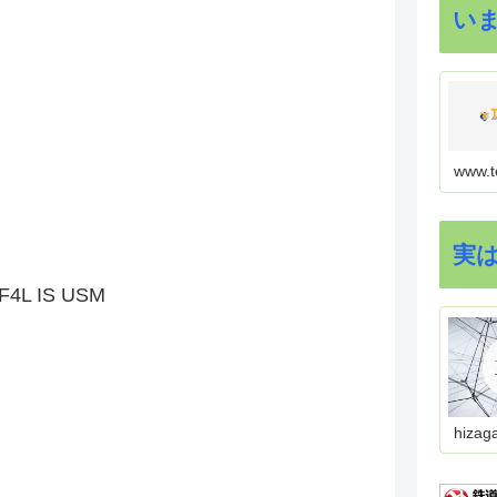
い
www.t
実
F4L IS USM
hizag