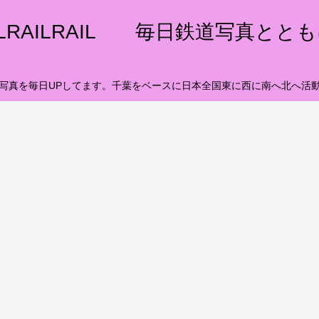
ILRAILRAIL 毎日鉄道写真とと
写真を毎日UPしてます。千葉をベースに日本全国東に西に南へ北へ活