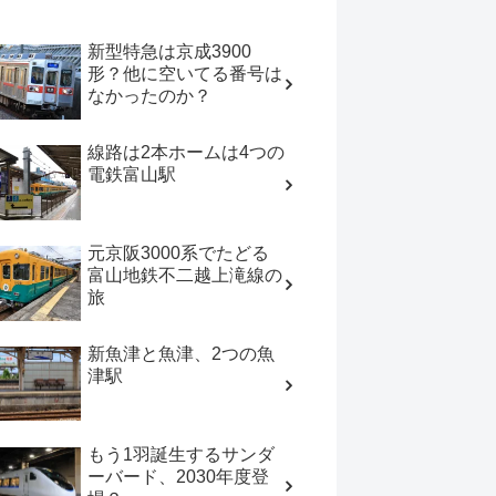
新型特急は京成3900
形？他に空いてる番号は
なかったのか？
線路は2本ホームは4つの
電鉄富山駅
元京阪3000系でたどる
富山地鉄不二越上滝線の
旅
新魚津と魚津、2つの魚
津駅
もう1羽誕生するサンダ
ーバード、2030年度登