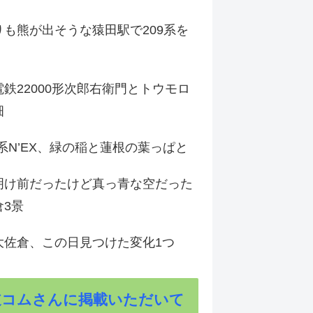
りも熊が出そうな猿田駅で209系を
鉄22000形次郎右衛門とトウモロ
畑
9系N’EX、緑の稲と蓮根の葉っぱと
明け前だったけど真っ青な空だった
倉3景
大佐倉、この日見つけた変化1つ
道コムさんに掲載いただいて