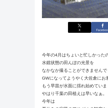
X
Faceboo
今年の4月はちょいと忙しかった
水鏡状態の田んぼの光景を
なかなか撮ることができませんで
GWになってようやく大佐倉にお
もう早苗が水面に揺れ始めていま
やはり千葉の田植えは早いなぁ。
今年は