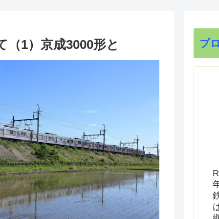
（1）京成3000形と
プ
R