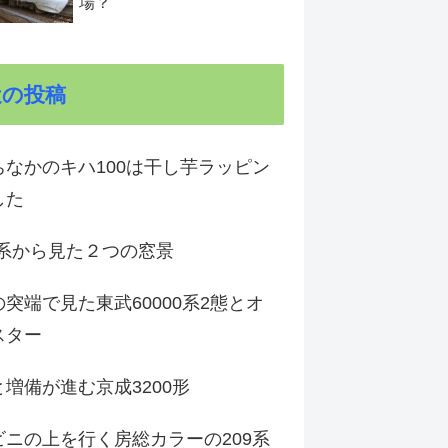
場？
近の投稿
ちなかのキハ100は干し芋ラッピン
した
1系から見た２つの窓景
突端で見た東武60000系2態とオ
スター
増備が進む京成3200形
ビニの上を行く房総カラーの209系