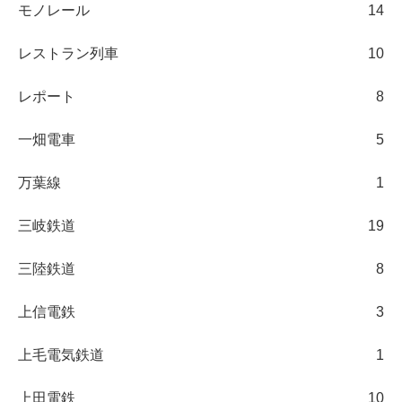
モノレール
14
レストラン列車
10
レポート
8
一畑電車
5
万葉線
1
三岐鉄道
19
三陸鉄道
8
上信電鉄
3
上毛電気鉄道
1
上田電鉄
10