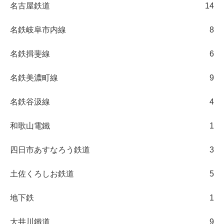
名古屋鉄道
14
名鉄岐阜市内線
8
名鉄揖斐線
6
名鉄美濃町線
9
名鉄谷汲線
4
和歌山電鐵
1
四日市あすなろう鉄道
3
土佐くろしお鉄道
5
地下鉄
1
大井川鐵道
9