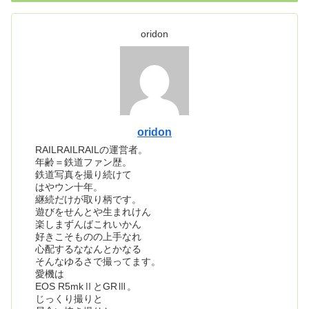
oridon
oridon
RAILRAILRAILの運営者。
年齢＝鉄道ファン歴。
鉄道写真を撮り続けて
はやウン十年。
継続だけが取り柄です。
遊びをせんとや生まれけん
楽しまずんばこれいかん
好きこそものの上手なれ
心配するななんとかなる
そんなゆるさで撮ってます。
愛機は
EOS R5mkⅡとGRⅢ。
じっくり撮りと