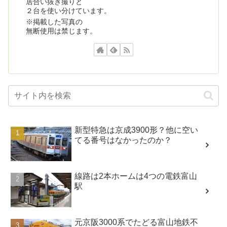
居合い抜き撮りと
２台を使い分けています。
※掲載した写真の
無断使用は禁じます。
新型特急は京成3900形？他に空い
てる番号はなかったのか？
線路は2本ホームは4つの電鉄富山
駅
元京阪3000系でたどる富山地鉄不