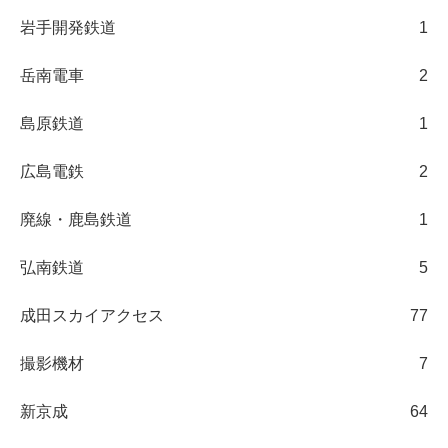
岩手開発鉄道
1
岳南電車
2
島原鉄道
1
広島電鉄
2
廃線・鹿島鉄道
1
弘南鉄道
5
成田スカイアクセス
77
撮影機材
7
新京成
64