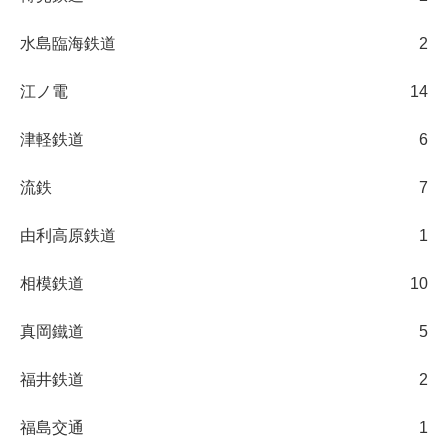
水島臨海鉄道
2
江ノ電
14
津軽鉄道
6
流鉄
7
由利高原鉄道
1
相模鉄道
10
真岡鐵道
5
福井鉄道
2
福島交通
1