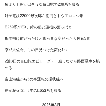
猿よりも熊が出そうな猿田駅で209系を撮る
銚子電鉄22000形次郎右衛門とトウモロコシ畑
E259系N’EX、緑の稲と蓮根の葉っぱと
梅雨明け前だったけど真っ青な空だった大佐倉3景
京成大佐倉、この日見つけた変化1つ
2泊3日の富山旅エピローグ・一服しながら路面電車を眺
める
富山港線から6の字運転の環状線へ
長岡花火臨、3本のE653系を撮る
2026年8月