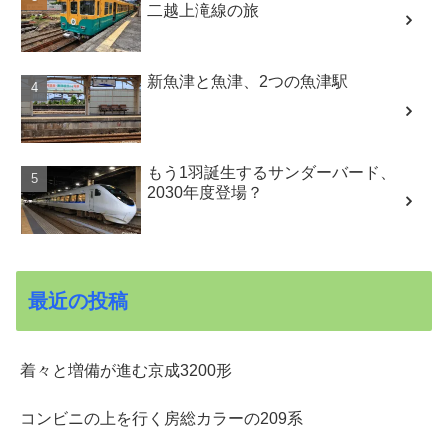
二越上滝線の旅
新魚津と魚津、2つの魚津駅
もう1羽誕生するサンダーバード、
2030年度登場？
最近の投稿
着々と増備が進む京成3200形
コンビニの上を行く房総カラーの209系