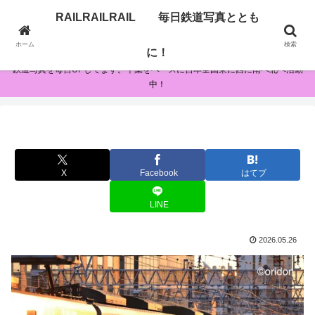
RAILRAILRAIL 毎日鉄道写真ととも
RAILRAILRAIL 毎日鉄道写真とともに！
ホーム
検索
に！
鉄道写真を毎日UPしてます。千葉をベースに日本全国東に西に南へ北へ活動
中！
X
Facebook
はてブ
LINE
2026.05.26