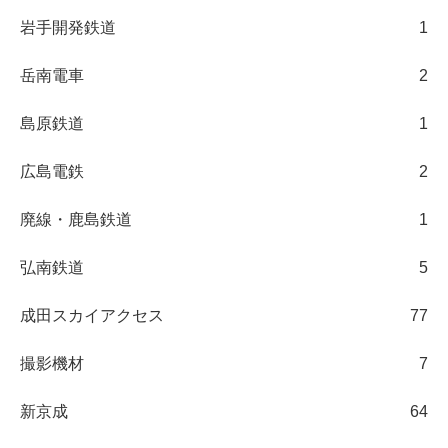
岩手開発鉄道
1
岳南電車
2
島原鉄道
1
広島電鉄
2
廃線・鹿島鉄道
1
弘南鉄道
5
成田スカイアクセス
77
撮影機材
7
新京成
64