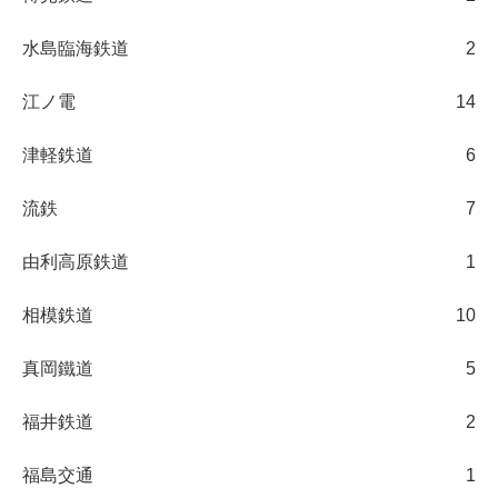
水島臨海鉄道
2
江ノ電
14
津軽鉄道
6
流鉄
7
由利高原鉄道
1
相模鉄道
10
真岡鐵道
5
福井鉄道
2
福島交通
1