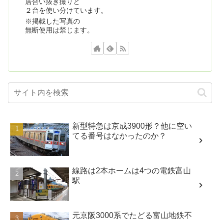
居合い抜き撮りと
２台を使い分けています。
※掲載した写真の
無断使用は禁じます。
新型特急は京成3900形？他に空い
てる番号はなかったのか？
線路は2本ホームは4つの電鉄富山
駅
元京阪3000系でたどる富山地鉄不