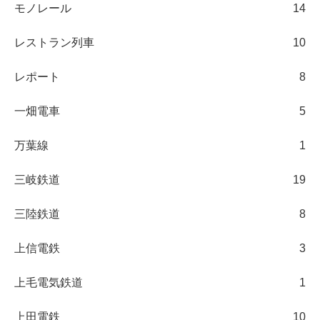
モノレール
14
レストラン列車
10
レポート
8
一畑電車
5
万葉線
1
三岐鉄道
19
三陸鉄道
8
上信電鉄
3
上毛電気鉄道
1
上田電鉄
10