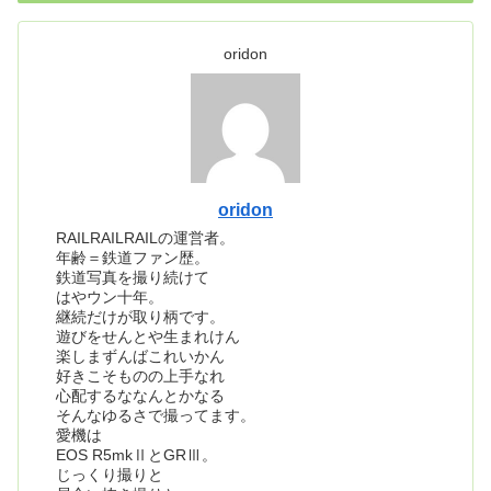
oridon
oridon
RAILRAILRAILの運営者。
年齢＝鉄道ファン歴。
鉄道写真を撮り続けて
はやウン十年。
継続だけが取り柄です。
遊びをせんとや生まれけん
楽しまずんばこれいかん
好きこそものの上手なれ
心配するななんとかなる
そんなゆるさで撮ってます。
愛機は
EOS R5mkⅡとGRⅢ。
じっくり撮りと