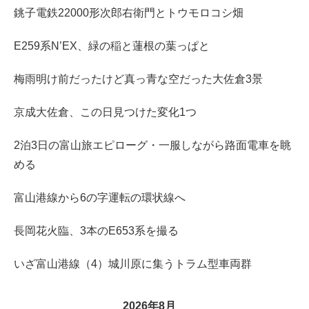
銚子電鉄22000形次郎右衛門とトウモロコシ畑
E259系N’EX、緑の稲と蓮根の葉っぱと
梅雨明け前だったけど真っ青な空だった大佐倉3景
京成大佐倉、この日見つけた変化1つ
2泊3日の富山旅エピローグ・一服しながら路面電車を眺
める
富山港線から6の字運転の環状線へ
長岡花火臨、3本のE653系を撮る
いざ富山港線（4）城川原に集うトラム型車両群
2026年8月