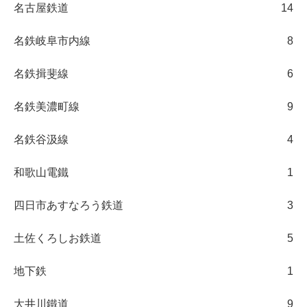
名古屋鉄道
14
名鉄岐阜市内線
8
名鉄揖斐線
6
名鉄美濃町線
9
名鉄谷汲線
4
和歌山電鐵
1
四日市あすなろう鉄道
3
土佐くろしお鉄道
5
地下鉄
1
大井川鐵道
9