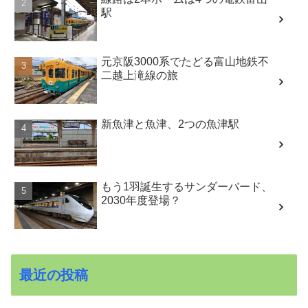
駅
元京阪3000系でたどる富山地鉄不
二越上滝線の旅
新魚津と魚津、2つの魚津駅
もう1羽誕生するサンダーバード、
2030年度登場？
最近の投稿