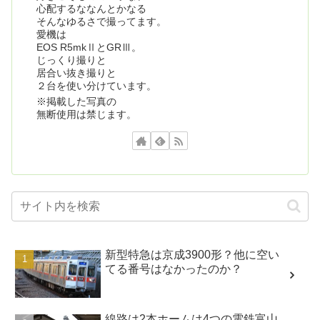
心配するななんとかなる
そんなゆるさで撮ってます。
愛機は
EOS R5mkⅡとGRⅢ。
じっくり撮りと
居合い抜き撮りと
２台を使い分けています。
※掲載した写真の
無断使用は禁じます。
新型特急は京成3900形？他に空い
てる番号はなかったのか？
線路は2本ホームは4つの電鉄富山