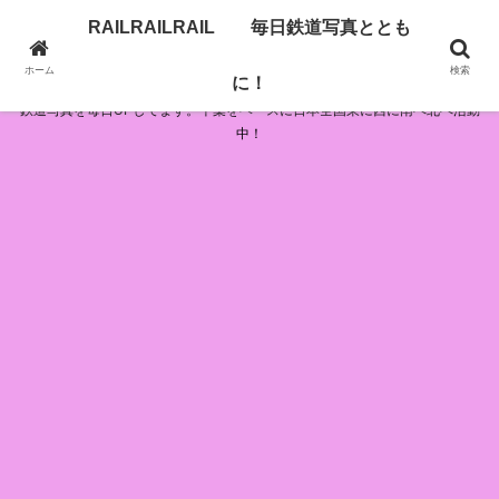
RAILRAILRAIL 毎日鉄道写真ととも
RAILRAILRAIL 毎日鉄道写真とともに！
ホーム
検索
に！
鉄道写真を毎日UPしてます。千葉をベースに日本全国東に西に南へ北へ活動
中！