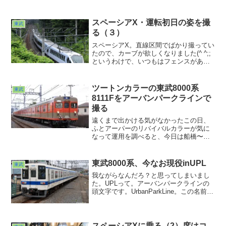
スペーシアX・運転初日の姿を撮
東武
る（３）
スペーシアX。直線区間でばかり撮ってい
たので、カーブが欲しくなりました(^ ^;;
というわけで、いつもはフェンスがある
ので敬遠していた場所であえて撮ってみ
ることにしました。その場所に行ってみ
なければわからない。そんな不確定要素
ツートンカラーの東武8000系
東武
との戦いなんだなあ。ま、○○と違ってや
8111Fをアーバンパークラインで
ってて楽しいから別に構わないんですが
撮る
www
遠くまで出かける気がなかったこの日、
ふとアーパーのリバイバルカラーが気に
なって運用を調べると、今日は船橋〜柏
を行ったり来たりしているよう。という
わけで、昼から急遽出動して撮ってきま
した。開けた場所がなかなか乏しい？こ
東武8000系、今なお現役inUPL
東武
の沿線。お手軽な駅撮り・駅近撮りにな
我ながらなんだろ？と思ってしまいまし
ってしまいましたが、まぁ記録としては
た。UPLって。アーバンパークラインの
良かったかな、とwww
頭文字です。UrbanParkLine。この名前が
導入されたのは2014年だそうですが個人
的には未だにどうしても東武野田線の方
がしっくりきてしまいますねぇ・・・。
沿線住民ではないとそんな感じなのです
スペーシアXに乗る（2）席はコ