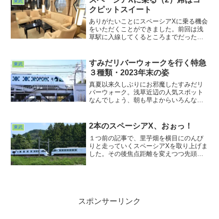
東武
が沿線住民の方々はどうなんでしょう
クピットスイート
か？
ありがたいことにスペーシアXに乗る機会
をいただくことができました。前回は浅
草駅に入線してくるところまでだったの
で今回はいよいよ乗車編です。その前に
先頭（最後尾？）を１枚。入り口で切符
のチェックがありました。６号車は全て
すみだリバーウォークを行く特急
東武
個室だからでしょうね。
３種類・2023年末の姿
真夏以来久しぶりにお邪魔したすみだリ
バーウォーク。浅草近辺の人気スポット
なんでしょう、朝も早よからいろんな国
の人たちが散歩に訪れていました。スカ
イツリーは見上げるけれど、線路を見上
げてる人は自分以外いなかったな
2本のスペーシアX、おぉっ！
東武
ぁ・・・(^ ^;;日本の鉄道車両のキレイさ
１つ前の記事で、里芋畑を横目にのんび
も見て欲しいなぁ。そう思いながら粛々
りと走っていくスペーシアXを取り上げま
と撮り続けておりました。
した。その後焦点距離を変えつつ先頭部
を追い、この築堤も結構な勾配なんだな
ぁ・・・と思いながら追っている
と・・・あっ！下りのスペーシアX５号と
時刻表上には載っていない？上りのスペ
ーシアX。
スポンサーリンク