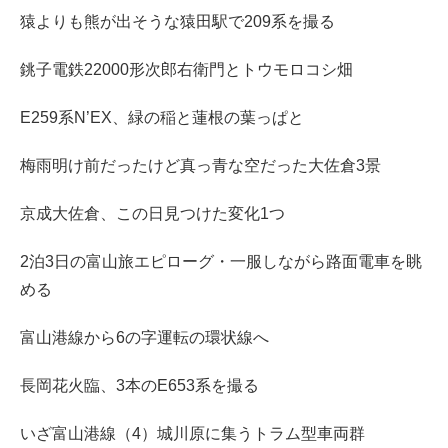
猿よりも熊が出そうな猿田駅で209系を撮る
銚子電鉄22000形次郎右衛門とトウモロコシ畑
E259系N’EX、緑の稲と蓮根の葉っぱと
梅雨明け前だったけど真っ青な空だった大佐倉3景
京成大佐倉、この日見つけた変化1つ
2泊3日の富山旅エピローグ・一服しながら路面電車を眺
める
富山港線から6の字運転の環状線へ
長岡花火臨、3本のE653系を撮る
いざ富山港線（4）城川原に集うトラム型車両群