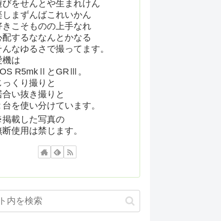
遊びをせんとや生まれけん
楽しまずんばこれいかん
好きこそものの上手なれ
心配するななんとかなる
そんなゆるさで撮ってます。
愛機は
EOS R5mkⅡとGRⅢ。
じっくり撮りと
居合い抜き撮りと
２台を使い分けています。
※掲載した写真の
無断使用は禁じます。