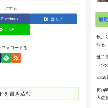
ェアする
最
Facebook
はてブ
LINE
猿よ
撮る
onをフォローする
銚子電
コシ
E25
梅雨
トを書き込む
大佐