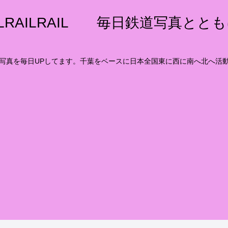
ILRAILRAIL 毎日鉄道写真とと
写真を毎日UPしてます。千葉をベースに日本全国東に西に南へ北へ活