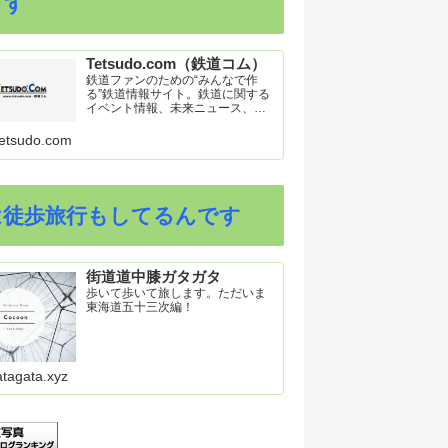
ます
Tetsudo.com（鉄道コム）
鉄道ファンのための“みんなで作
る”鉄道情報サイト。鉄道に関する
イベント情報、未来ニュース、車
両トピックスを掲載。インターネ
ット上の公式リリース、ブログ、
etsudo.com
動画、つぶやきなどを集めたリン
ク集や、参加型ゲーム「駅つなゲ
ー」も提供。
は徒歩旅行もしてるんです
街道道中膝ガタガタ
歩いて歩いて旅します。ただいま
東海道五十三次編！
atagata.xyz