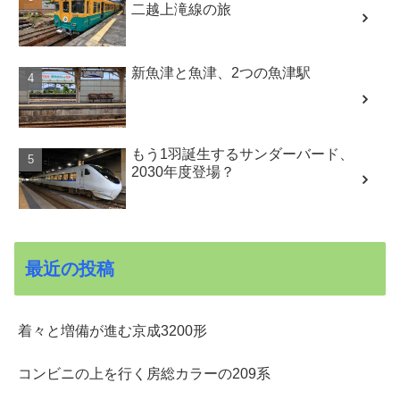
二越上滝線の旅
新魚津と魚津、2つの魚津駅
もう1羽誕生するサンダーバード、
2030年度登場？
最近の投稿
着々と増備が進む京成3200形
コンビニの上を行く房総カラーの209系