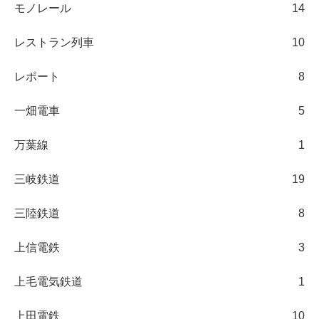
モノレール
14
レストラン列車
10
レポート
8
一畑電車
5
万葉線
1
三岐鉄道
19
三陸鉄道
8
上信電鉄
3
上毛電気鉄道
1
上田電鉄
10