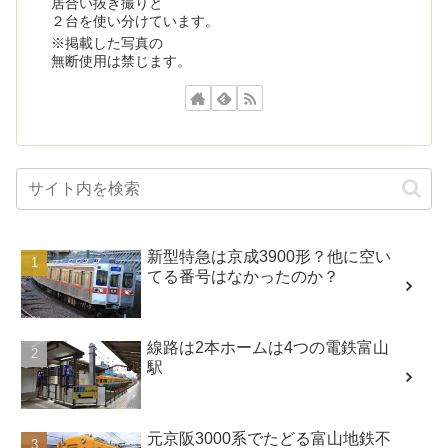
居合い抜き撮りと
２台を使い分けています。
※掲載した写真の
無断使用は禁じます。
新型特急は京成3900形？他に空い
てる番号はなかったのか？
線路は2本ホームは4つの電鉄富山
駅
元京阪3000系でたどる富山地鉄不