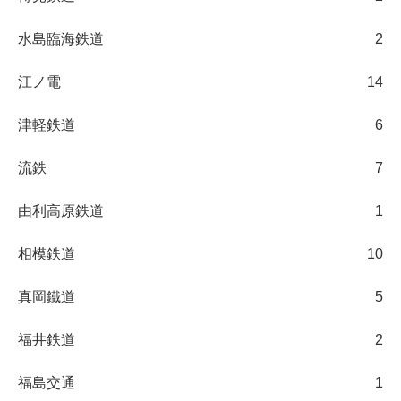
水島臨海鉄道
2
江ノ電
14
津軽鉄道
6
流鉄
7
由利高原鉄道
1
相模鉄道
10
真岡鐵道
5
福井鉄道
2
福島交通
1