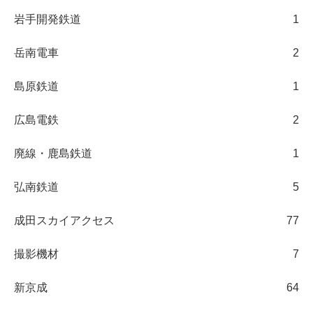
岩手開発鉄道
1
岳南電車
2
島原鉄道
1
広島電鉄
2
廃線・鹿島鉄道
1
弘南鉄道
5
成田スカイアクセス
77
撮影機材
7
新京成
64