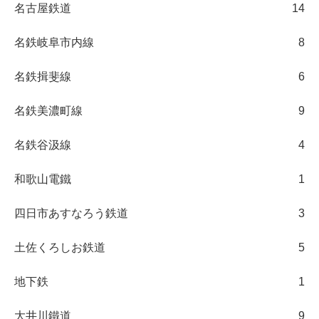
名古屋鉄道
14
名鉄岐阜市内線
8
名鉄揖斐線
6
名鉄美濃町線
9
名鉄谷汲線
4
和歌山電鐵
1
四日市あすなろう鉄道
3
土佐くろしお鉄道
5
地下鉄
1
大井川鐵道
9