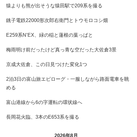
猿よりも熊が出そうな猿田駅で209系を撮る
銚子電鉄22000形次郎右衛門とトウモロコシ畑
E259系N’EX、緑の稲と蓮根の葉っぱと
梅雨明け前だったけど真っ青な空だった大佐倉3景
京成大佐倉、この日見つけた変化1つ
2泊3日の富山旅エピローグ・一服しながら路面電車を眺
める
富山港線から6の字運転の環状線へ
長岡花火臨、3本のE653系を撮る
2026年8月