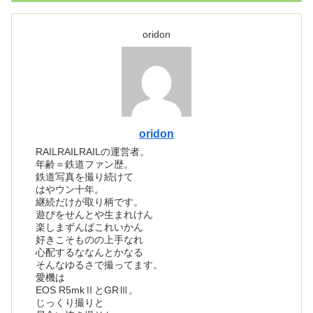
oridon
oridon
RAILRAILRAILの運営者。
年齢＝鉄道ファン歴。
鉄道写真を撮り続けて
はやウン十年。
継続だけが取り柄です。
遊びをせんとや生まれけん
楽しまずんばこれいかん
好きこそものの上手なれ
心配するななんとかなる
そんなゆるさで撮ってます。
愛機は
EOS R5mkⅡとGRⅢ。
じっくり撮りと