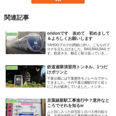
関連記事
oridonです 改めて 初めまして
レポート
＆よろしくお願いします
YAHOOブログの閉鎖に伴い、こちらのブ
ログを立ち上げました。RAILRAILRAILで
す。鉄道ネタ、幅広く取り扱っていきま
すので、何卒よろしくお願いします。
鉄道連隊演習用トンネル、1つだ
レポート
けポツンと
千葉公園には千葉都市モノレールでやっ
てきました。その千葉公園駅のすぐ近く
にこれが鎮座していました。トンネ
ル？？？山も丘さえもないのになぜにこ
んなところにトンネル？アーチの上には
このマークがありました。線路と２本の
京葉線新駅工事進行中？意外なと
レポート
斧？下の方に目を移すとこんな銘板があ
ころでそれを知るw
りました。
ふと目に入った自宅近くのバス停の貼り
紙。京葉線新駅の工事影響で幕張のイオ