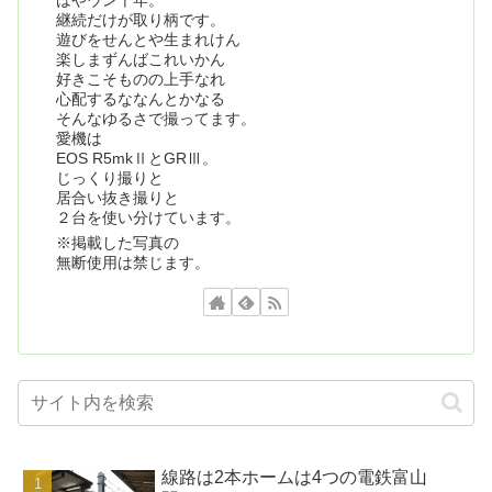
はやウン十年。
継続だけが取り柄です。
遊びをせんとや生まれけん
楽しまずんばこれいかん
好きこそものの上手なれ
心配するななんとかなる
そんなゆるさで撮ってます。
愛機は
EOS R5mkⅡとGRⅢ。
じっくり撮りと
居合い抜き撮りと
２台を使い分けています。
※掲載した写真の
無断使用は禁じます。
線路は2本ホームは4つの電鉄富山