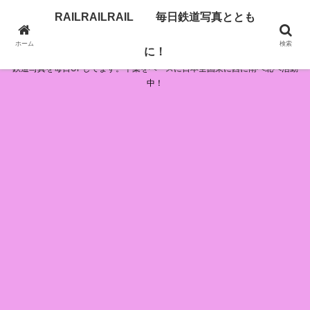
RAILRAILRAIL 毎日鉄道写真ととも
RAILRAILRAIL 毎日鉄道写真とともに！
ホーム
検索
に！
鉄道写真を毎日UPしてます。千葉をベースに日本全国東に西に南へ北へ活動
中！