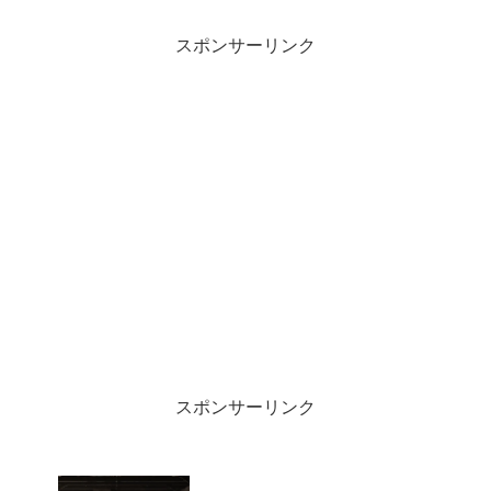
終了。つまり国鉄の終焉と同じ時でし
た。もう40年近くも経つのかぁ・・・。
スポンサーリンク
スポンサーリンク