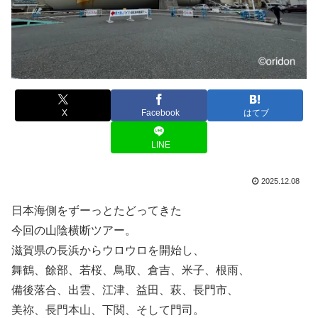
X
Facebook
はてブ
LINE
2025.12.08
日本海側をずーっとたどってきた
今回の山陰横断ツアー。
滋賀県の長浜からウロウロを開始し、
舞鶴、餘部、若桜、鳥取、倉吉、米子、根雨、
備後落合、出雲、江津、益田、萩、長門市、
美祢、長門本山、下関、そして門司。