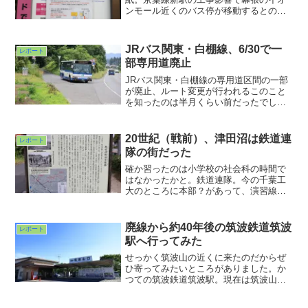
ンモール近くのバス停が移動するとの案
内でした。普段気にもしてないバス停で
したが、やはり貼り紙がヒラヒラしてる
と目がいってしまいますね(^ ^;;新駅予定
JRバス関東・白棚線、6/30で一
レポート
地からは遥か離れたこの場所。意外なと
部専用道廃止
ころで意外な情報に触れることができた
日曜日の近所散歩でした。
JRバス関東・白棚線の専用道区間の一部
が廃止、ルート変更が行われるこのこと
を知ったのは半月くらい前だったでしょ
うか。かつては国鉄白棚線だったとこ
ろ。白は白河の白。棚は磐城棚倉の棚。
20世紀（戦前）、津田沼は鉄道連
レポート
隊の街だった
確か習ったのは小学校の社会科の時間で
はなかったかと。鉄道連隊。今の千葉工
大のところに本部？があって、演習線の
跡を利用して新京成が出来上がり、遊歩
道になった場所もある、と。久しぶりに
大久保近辺を歩いて案内板にそのことを
廃線から約40年後の筑波鉄道筑波
レポート
思い出させられました。津田沼は今も鉄
駅へ行ってみた
道が発達している街ですが、その礎の一
旦を学んだ気がしました。
せっかく筑波山の近くに来たのだからぜ
ひ寄ってみたいところがありました。か
つての筑波鉄道筑波駅。現在は筑波山口
という名のバスターミナルになっていま
した。鉄道路線は1987年3月31日に営業