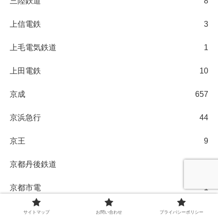
三陸鉄道
8
上信電鉄
3
上毛電気鉄道
1
上田電鉄
10
京成
657
京浜急行
44
京王
9
京都丹後鉄道
4
京都市電
1
伊予鉄道
5
サイトマップ
お問い合わせ
プライバシーポリシー