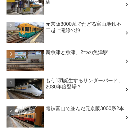
駅
元京阪3000系でたどる富山地鉄不
二越上滝線の旅
新魚津と魚津、2つの魚津駅
もう1羽誕生するサンダーバード、
2030年度登場？
電鉄富山で並んだ元京阪3000系2本