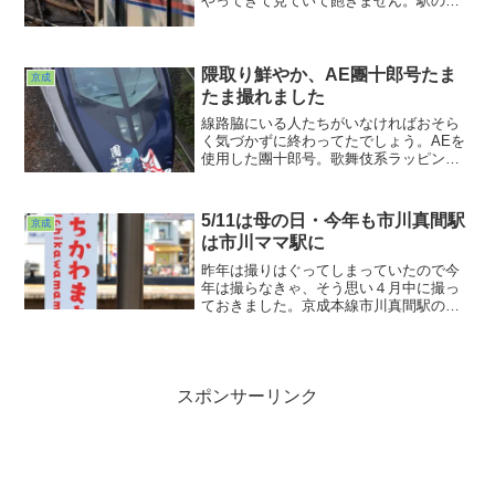
やってきて見ていて飽きません。駅の西
方に引上げ線がありますが早朝夜間は千
葉線折り返し、日中は本線の津田沼止ま
り返しが入換作業で出たり入ったりして
います。車両的には300...
隈取り鮮やか、AE團十郎号たま
京成
たま撮れました
線路脇にいる人たちがいなければおそら
く気づかずに終わってたでしょう。AEを
使用した團十郎号。歌舞伎系ラッピン
グ、久しぶりなんでは？運よくカバンに
カメラが入っていて助かりました(^ ^;;そ
れにしても京成って毎週毎週何かしらや
5/11は母の日・今年も市川真間駅
京成
ってますね。油断大敵。アンテナ巡らし
は市川ママ駅に
てなきゃwww
昨年は撮りはぐってしまっていたので今
年は撮らなきゃ、そう思い４月中に撮っ
ておきました。京成本線市川真間駅の市
川ママ駅化。以前撮った時（2021年）よ
りもずいぶんピンクが増えたというより
ずいぶん派手になった？パーツを順に見
ていきましょう。まずはホームの天吊
り。
スポンサーリンク