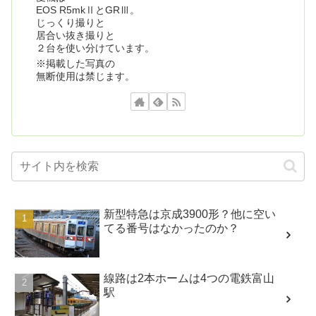
EOS R5mkⅡとGRⅢ。
じっくり撮りと
居合い抜き撮りと
２台を使い分けています。
※掲載した写真の
無断使用は禁じます。
新型特急は京成3900形？他に空い
てる番号はなかったのか？
線路は2本ホームは4つの電鉄富山
駅