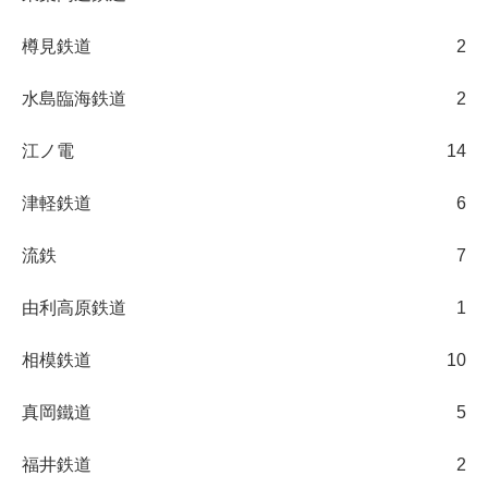
樽見鉄道
2
水島臨海鉄道
2
江ノ電
14
津軽鉄道
6
流鉄
7
由利高原鉄道
1
相模鉄道
10
真岡鐵道
5
福井鉄道
2