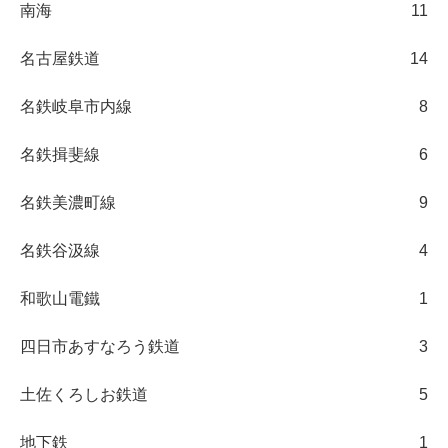
南海
11
名古屋鉄道
14
名鉄岐阜市内線
8
名鉄揖斐線
6
名鉄美濃町線
9
名鉄谷汲線
4
和歌山電鐵
1
四日市あすなろう鉄道
3
土佐くろしお鉄道
5
地下鉄
1