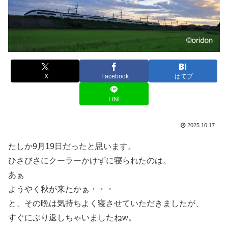
X
Facebook
はてブ
LINE
2025.10.17
たしか9月19日だったと思います。
ひさびさにクーラーかけずに寝られたのは。
あぁ
ようやく秋が来たかぁ・・・
と、その晩は気持ちよく寝させていただきましたが、
すぐにぶり返しちゃいましたねw。