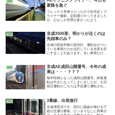
AEイブニングライナー、今日も
京成
家路を急ぐ
フレックス早帰りだったので自宅近くで
ライナー撮影。定刻通りやってきました
が、心なしか空席が多かったよう
な・・・。「いつも通り」というのはど
こに行っちゃったんでしょうか・・・？
京成3500形、明かりが点くのは
京成
先頭車のみ？
京成の回送列車の室内灯、運転台のつい
ている車両だけが点灯している光景を目
にすることがあります。古い車両だけな
のか？新しい車両もやってるのか？真面
目に統計取ってなかったので正解がわか
りません(T^T)しかし、離れたところから
京成AE成田山開運号、今年の成
京成
見ると、なんとも不思議な光景ではあり
果は・・・？？？
ます。やはり大佐倉のような開けたとこ
ろで観察してみるか・・・
毎年恒例となった成田山開運号。終夜運
転は中止になってしまいましたが、土日
祝日運転のこちらは予定通り運転されま
した。先頭部に掲げられた「祈」の文字
の効力がありますよう・・・。そんな思
いを込めながら例年よりは少ない回数で
3番線、出発進行
京成
したが自宅から徒歩５分圏内の地元で撮
ったカットです。
京成津田沼です。四方に路線が伸びる下
総の交通の要衝。ひっきりなしに列車が