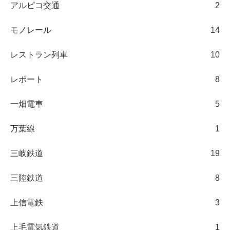
アルピコ交通
2
モノレール
14
レストラン列車
10
レポート
8
一畑電車
5
万葉線
1
三岐鉄道
19
三陸鉄道
8
上信電鉄
3
上毛電気鉄道
1