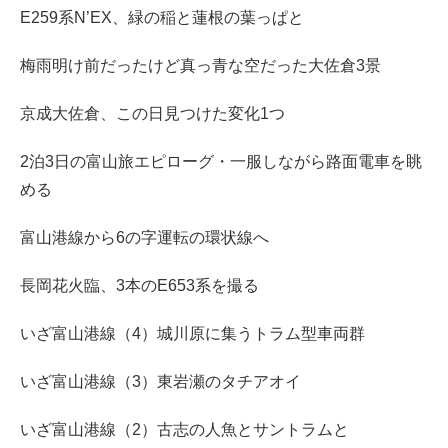
E259系N’EX、緑の稲と蓮根の葉っぱと
梅雨明け前だったけど真っ青な空だった大佐倉3景
京成大佐倉、この日見つけた変化1つ
2泊3日の富山旅エピローグ・一服しながら路面電車を眺
める
富山港線から6の字運転の環状線へ
長岡花火臨、3本のE653系を撮る
いざ富山港線（4）城川原に集うトラム型車両群
いざ富山港線（3）東岩瀬のタチアオイ
いざ富山港線（2）古志の人魚とサントラムと