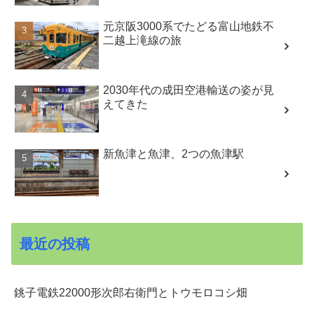
元京阪3000系でたどる富山地鉄不
二越上滝線の旅
2030年代の成田空港輸送の姿が見
えてきた
新魚津と魚津、2つの魚津駅
最近の投稿
銚子電鉄22000形次郎右衛門とトウモロコシ畑