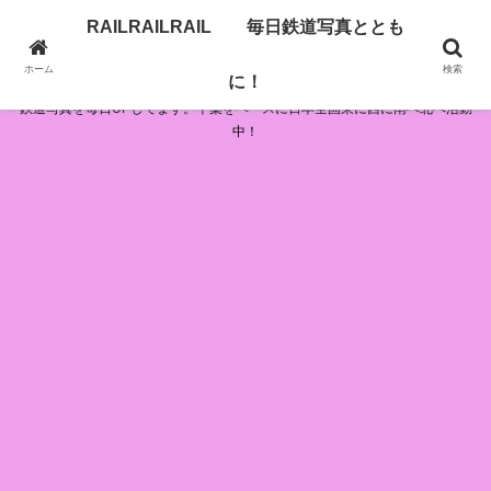
RAILRAILRAIL 毎日鉄道写真ととも
RAILRAILRAIL 毎日鉄道写真とともに！
ホーム
検索
に！
鉄道写真を毎日UPしてます。千葉をベースに日本全国東に西に南へ北へ活動
中！