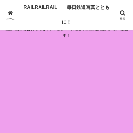
RAILRAILRAIL 毎日鉄道写真ととも
RAILRAILRAIL 毎日鉄道写真とともに！
ホーム
検索
に！
鉄道写真を毎日UPしてます。千葉をベースに日本全国東に西に南へ北へ活動
中！