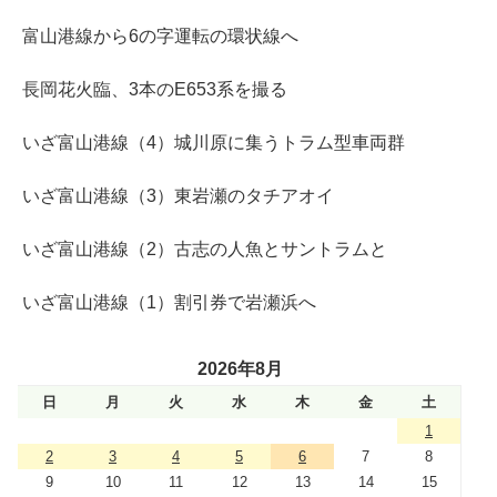
富山港線から6の字運転の環状線へ
長岡花火臨、3本のE653系を撮る
いざ富山港線（4）城川原に集うトラム型車両群
いざ富山港線（3）東岩瀬のタチアオイ
いざ富山港線（2）古志の人魚とサントラムと
いざ富山港線（1）割引券で岩瀬浜へ
2026年8月
日
月
火
水
木
金
土
1
2
3
4
5
6
7
8
9
10
11
12
13
14
15