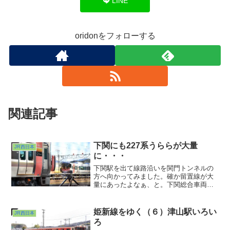
LINE
oridonをフォローする
関連記事
下関にも227系うららが大量
JR西日本
に・・・
下関駅を出て線路沿いを関門トンネルの
方へ向かってみました。確か留置線が大
量にあったよなぁ、と。下関総合車両所
か？と思ったのですが、それは幡生の方
にあるそうで。かつての下関運転所と呼
ばれていたあたりなんでしょうか。ま、
姫新線をゆく（６）津山駅いろい
JR西日本
正式名称はおいおい調べるとして。
ろ