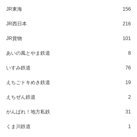
JR東海
156
JR西日本
216
JR貨物
101
あいの風とやま鉄道
8
いすみ鉄道
76
えちごトキめき鉄道
19
えちぜん鉄道
2
がんばれ！地方私鉄
31
くま川鉄道
1