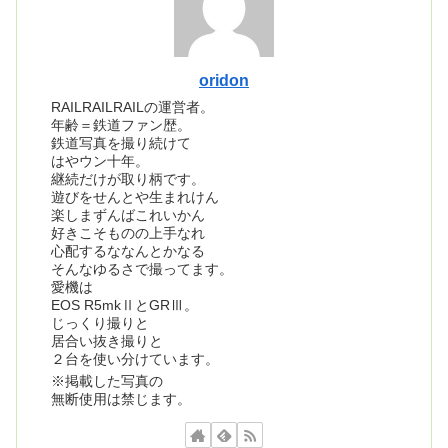
oridon
RAILRAILRAILの運営者。
年齢＝鉄道ファン歴。
鉄道写真を撮り続けて
はやウン十年。
継続だけが取り柄です。
遊びをせんとや生まれけん
楽しまずんばこれいかん
好きこそものの上手なれ
心配するななんとかなる
そんなゆるさで撮ってます。
愛機は
EOS R5mkⅡとGRⅢ。
じっくり撮りと
居合い抜き撮りと
２台を使い分けています。
※掲載した写真の
無断使用は禁じます。