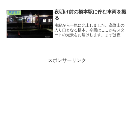
た。が、数日前のブログを読んでくださ
っている方はおわかりいただけると思い
ますが、この旅の初日に乗り込んだサン
夜明け前の橋本駅に佇む車両を撮
JR西日本
ライズ瀬戸が名古屋打ち切りの憂き目を
る
見てしまいました。
南紀から一気に北上しました。高野山の
入り口となる橋本。今回はここからスタ
ートの光景をお届けします。まずは夜明
け前の光景から。駅の周りに道が巡らさ
れていてまぁ撮りやすいこと撮りやすい
こと♪闇に佇む車両たちを堪能させていた
だきました。数十年前「特急こうや」で
サクッと通ってしまった高野線をじっく
スポンサーリンク
り辿ってみようと思います。