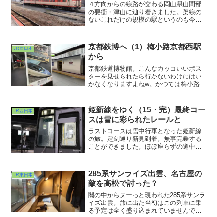
４方向からの線路が交わる岡山県山間部
の要衝・津山に辿り着きました。架線の
ないこれだけの規模の駅というのも今で
は珍しくなってしまったのでは？バリア
フリー化工事真っ最中でしたが、昔なが
らの地下通路等懐かしい感じの光景も見
京都鉄博へ（1）梅小路京都西駅
JR西日本
ることができました。まだまだキハ40系
から
統が大量に活躍している街。次回は構内
外れのあそこにお邪魔します。
京都鉄道博物館。こんなカッコいいポス
ターを見せられたら行かないわけにはい
かなくなりますよねw。かつては梅小路蒸
気機関車館と名乗っていたところ。あち
こちで蒸機の運転が行われるようになる
前、火が入っていて動く蒸気機関車を見
姫新線をゆく（15・完）最終コー
JR西日本
ることができるのはここだけしかないと
スは雪に彩られたレールと
いう時代がありましたっけ。
ラストコースは雪中行軍となった姫新線
の旅。定刻通り新見到着。無事完乗する
ことができました。ほぼ座らずの道中だ
ったのですが、疲労を代償にしても余り
ある魅力的な光景を多々見ることができ
ました。関東人にはやはり雪道の光景は
285系サンライズ出雲、名古屋の
JR東日本
印象的に写りますねぇ。新幹線や特急で
敵を高松で討った？
は味わえない「味」を堪能させていただ
くことができた道中でした。
闇の中からヌーっと現われた285系サンラ
イズ出雲。旅に出た当初はこの列車に乗
る予定は全く盛り込まれていませんでし